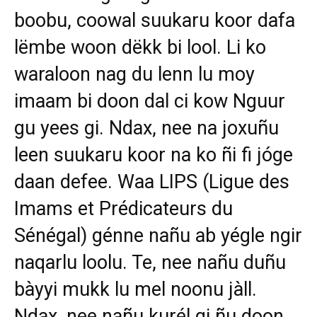
boobu, coowal suukaru koor dafa
lëmbe woon dëkk bi lool. Li ko
waraloon nag du lenn lu moy
imaam bi doon dal ci kow Nguur
gu yees gi. Ndax, nee na joxuñu
leen suukaru koor na ko ñi fi jóge
daan defee. Waa LIPS (Ligue des
Imams et Prédicateurs du
Sénégal) génne nañu ab yégle ngir
naqarlu loolu. Te, nee nañu duñu
bàyyi mukk lu mel noonu jàll.
Ndax, nee nañu kurél gi ñu doon,