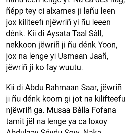
ñépp tey ci alxames ji lañu leen
jox kiliteefi njëwriñ yi ñu leeen
dénk. Kii di Aysata Taal Sàll,
nekkoon jëwriñ ji ñu dénk Yoon,
jox na lenge yi Usmaan Jaañ,
jëwriñ ji ko fay wuutu.
Kii di Abdu Rahmaan Saar, jëwriñ
ji ñu dénk koom gi jot na kilifteefu
njëwriñ ga. Musaa Bàlla Fofana
tamit jël na lenge ya ca loxoy
Abdulaay Séydu Sow. Naka