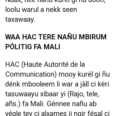
loolu warul a nekk seen
taxawaay.
WAA HAC TERE NAÑU MBIRUM
PÓLITIG FA MALI
HAC (Haute Autorité de la
Communication) mooy kurél gi ñu
dénk mbooleem li war a jàll ci këri
tasuwaayu xibaar yi (Rajo, tele,
añs.) fa Mali. Génnee nañu ab
yégle tey ci alxames ji ngir fésal ci