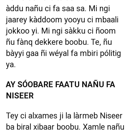
àddu nañu ci fa saa sa. Mi ngi
jaarey kàddoom yooyu ci mbaali
jokkoo yi. Mi ngi sàkku ci ñoom
ñu fànq dekkere boobu. Te, ñu
bàyyi gaa ñi wéyal fa mbiri pólitig
ya.
AY SÓOBARE FAATU NAÑU FA
NISEER
Tey ci alxames ji la làrmeb Niseer
ba biral xibaar boobu. Xamle nañu