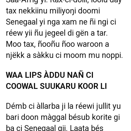
tax nekkiinu miliyoŋi doomi
Senegaal yi nga xam ne ñi ngi ci
réew yii ñu jegeel di gën a tar.
Moo tax, ñooñu ñoo waroon a
njëkk a sàkku ci moom mu noppi.
WAA LIPS ÀDDU NAÑ CI
COOWAL SUUKARU KOOR LI
Démb ci àllarba ji la réewi jullit yu
bari doon màggal bésub korite gi
ba ci Senegaal gii. Laata bés