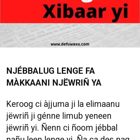
NJÉBBALUG LENGE FA
MÀKKAANI NJËWRIÑ YA
Keroog ci àjjuma ji la elimaanu
jëwriñ ji génne limub yeneen
jëwriñ yi. Ñenn ci ñoom jébbal
nañu leen lenge yi. Ña ca des nag,