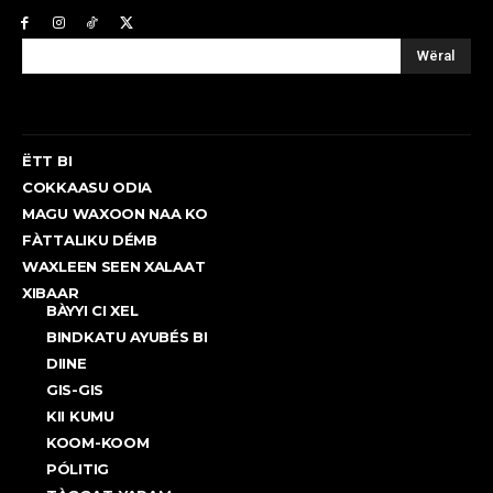
Wëral
ËTT BI
COKKAASU ODIA
MAGU WAXOON NAA KO
FÀTTALIKU DÉMB
WAXLEEN SEEN XALAAT
XIBAAR
BÀYYI CI XEL
BINDKATU AYUBÉS BI
DIINE
GIS-GIS
KII KUMU
KOOM-KOOM
PÓLITIG