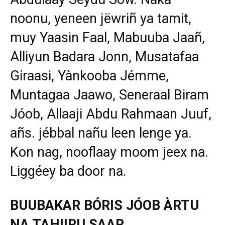
noonu, yeneen jëwriñ ya tamit,
muy Yaasin Faal, Mabuuba Jaañ,
Alliyun Badara Jonn, Musatafaa
Giraasi, Yànkooba Jémme,
Muntagaa Jaawo, Seneraal Biram
Jóob, Allaaji Abdu Rahmaan Juuf,
añs. jébbal nañu leen lenge ya.
Kon nag, nooflaay moom jeex na.
Liggéey ba door na.
BUUBAKAR BÓRIS JÓOB ÀRTU
NA TAHIIRU SAAR