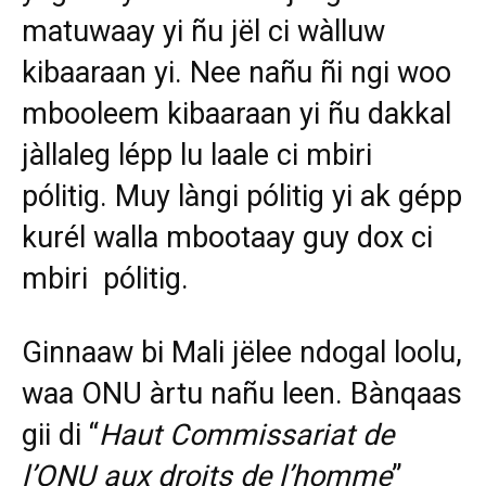
matuwaay yi ñu jël ci wàlluw
kibaaraan yi. Nee nañu ñi ngi woo
mbooleem kibaaraan yi ñu dakkal
jàllaleg lépp lu laale ci mbiri
pólitig. Muy làngi pólitig yi ak gépp
kurél walla mbootaay guy dox ci
mbiri pólitig.
Ginnaaw bi Mali jëlee ndogal loolu,
waa ONU àrtu nañu leen. Bànqaas
gii di “
Haut Commissariat de
l’ONU aux droits de l’homme
”