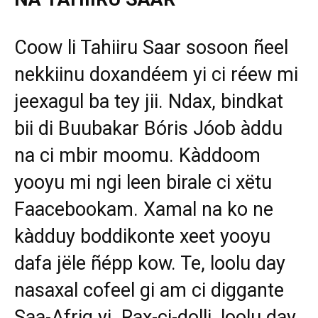
Coow li Tahiiru Saar sosoon ñeel
nekkiinu doxandéem yi ci réew mi
jeexagul ba tey jii. Ndax, bindkat
bii di Buubakar Bóris Jóob àddu
na ci mbir moomu. Kàddoom
yooyu mi ngi leen birale ci xëtu
Faacebookam. Xamal na ko ne
kàdduy boddikonte xeet yooyu
dafa jële ñépp kow. Te, loolu day
nasaxal cofeel gi am ci diggante
Saa-Afrig yi. Rax-ci-dolli, loolu day