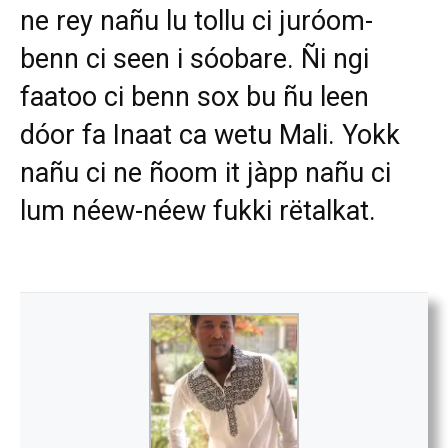
ne rey nañu lu tollu ci juróom-
benn ci seen i sóobare. Ñi ngi
faatoo ci benn sox bu ñu leen
dóor fa Inaat ca wetu Mali. Yokk
nañu ci ne ñoom it jàpp nañu ci
lum néew-néew fukki rëtalkat.