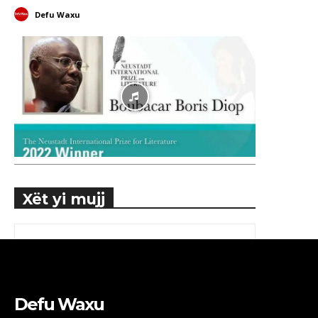
Defu Waxu
Xët yi mujj
Defu Waxu