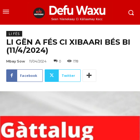
LI FËS
LI GËN A FÉS CI XIBAARI BÉS BI
(11/4/2024)
Mbay Sow
11/04/2024
0
178
Facebook
Twitter