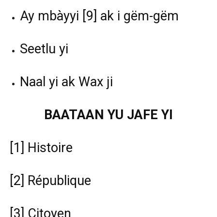
Ay mbàyyi
[9]
ak i gëm-gëm
Seetlu yi
Naal yi ak Wax ji
BAATAAN YU JAFE YI
[1]
Histoire
[2]
République
[3]
Citoyen