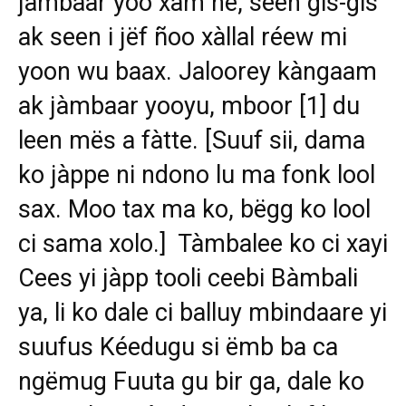
jàmbaar yoo xam ne, seen gis-gis
ak seen i jëf ñoo xàllal réew mi
yoon wu baax. Jaloorey kàngaam
ak jàmbaar yooyu, mboor
[1]
du
leen mës a fàtte. [Suuf sii, dama
ko jàppe ni ndono lu ma fonk lool
sax. Moo tax ma ko, bëgg ko lool
ci sama xolo.] Tàmbalee ko ci xayi
Cees yi jàpp tooli ceebi Bàmbali
ya, li ko dale ci balluy mbindaare yi
suufus Kéedugu si ëmb ba ca
ngëmug Fuuta gu bir ga, dale ko