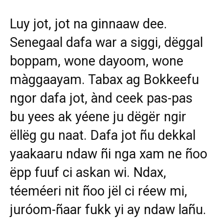
Luy jot, jot na ginnaaw dee.
Senegaal dafa war a siggi, dëggal
boppam, wone dayoom, wone
màggaayam. Tabax ag Bokkeefu
ngor dafa jot, ànd ceek pas-pas
bu yees ak yéene ju dëgër ngir
ëllëg gu naat. Dafa jot ñu dekkal
yaakaaru ndaw ñi nga xam ne ñoo
ëpp fuuf ci askan wi. Ndax,
téeméeri nit ñoo jël ci réew mi,
juróom-ñaar fukk yi ay ndaw lañu.