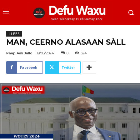
LI FËS
MAN, CEERNO ALASAAN SÀLL
Paap Aali Jàllo
19/03/2024
0
324
Facebook
Twitter