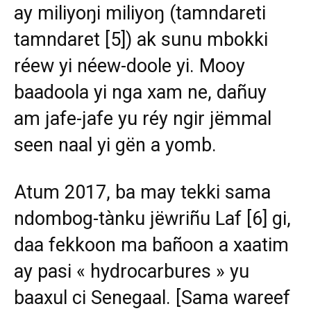
ay miliyoŋi miliyoŋ (tamndareti
tamndaret
[5]
) ak sunu mbokki
réew yi néew-doole yi. Mooy
baadoola yi nga xam ne, dañuy
am jafe-jafe yu réy ngir jëmmal
seen naal yi gën a yomb.
Atum 2017, ba may tekki sama
ndombog-tànku jëwriñu Laf
[6]
gi,
daa fekkoon ma bañoon a xaatim
ay pasi « hydrocarbures » yu
baaxul ci Senegaal. [Sama wareef