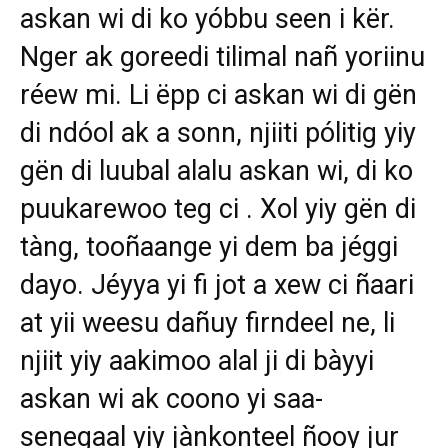
askan wi di ko yóbbu seen i kër.
Nger ak goreedi tilimal nañ yoriinu
réew mi. Li ëpp ci askan wi di gën
di ndóol ak a sonn, njiiti pólitig yiy
gën di luubal alalu askan wi, di ko
puukarewoo teg ci . Xol yiy gën di
tàng, tooñaange yi dem ba jéggi
dayo. Jéyya yi fi jot a xew ci ñaari
at yii weesu dañuy firndeel ne, li
njiit yiy aakimoo alal ji di bàyyi
askan wi ak coono yi saa-
senegaal yiy jànkonteel ñooy jur