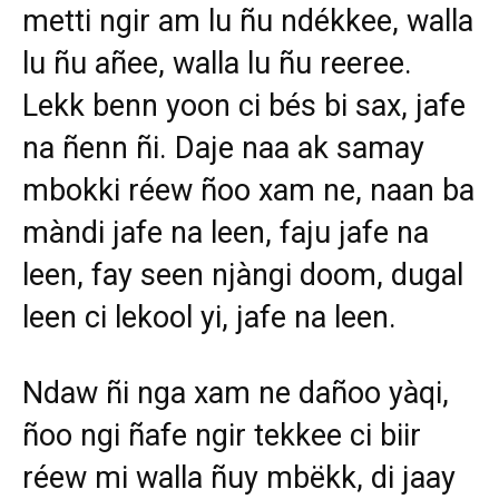
metti ngir am lu ñu ndékkee, walla
lu ñu añee, walla lu ñu reeree.
Lekk benn yoon ci bés bi sax, jafe
na ñenn ñi. Daje naa ak samay
mbokki réew ñoo xam ne, naan ba
màndi jafe na leen, faju jafe na
leen, fay seen njàngi doom, dugal
leen ci lekool yi, jafe na leen.
Ndaw ñi nga xam ne dañoo yàqi,
ñoo ngi ñafe ngir tekkee ci biir
réew mi walla ñuy mbëkk, di jaay