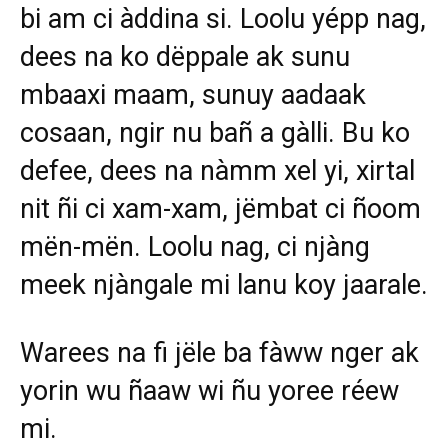
bi am ci àddina si. Loolu yépp nag,
dees na ko dëppale ak sunu
mbaaxi maam, sunuy aadaak
cosaan, ngir nu bañ a gàlli. Bu ko
defee, dees na nàmm xel yi, xirtal
nit ñi ci xam-xam, jëmbat ci ñoom
mën-mën. Loolu nag, ci njàng
meek njàngale mi lanu koy jaarale.
Warees na fi jële ba fàww nger ak
yorin wu ñaaw wi ñu yoree réew
mi.