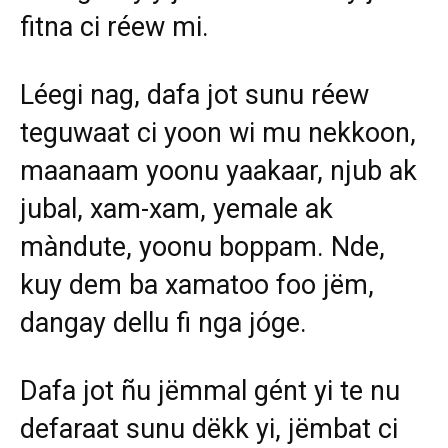
fitna ci réew mi.
Léegi nag, dafa jot sunu réew
teguwaat ci yoon wi mu nekkoon,
maanaam yoonu yaakaar, njub ak
jubal, xam-xam, yemale ak
màndute, yoonu boppam. Nde,
kuy dem ba xamatoo foo jëm,
dangay dellu fi nga jóge.
Dafa jot ñu jëmmal gént yi te nu
defaraat sunu dëkk yi, jëmbat ci