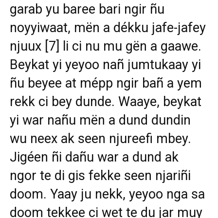
garab yu baree bari ngir ñu
noyyiwaat, mën a dékku jafe-jafey
njuux
[7]
li ci nu mu gën a gaawe.
Beykat yi yeyoo nañ jumtukaay yi
ñu beyee at mépp ngir bañ a yem
rekk ci bey dunde. Waaye, beykat
yi war nañu mën a dund dundin
wu neex ak seen njureefi mbey.
Jigéen ñi dañu war a dund ak
ngor te di gis fekke seen njariñi
doom. Yaay ju nekk, yeyoo nga sa
doom tekkee ci wet te du jar muy