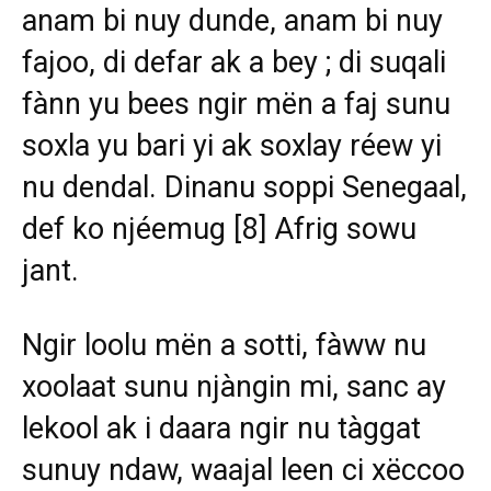
anam bi nuy dunde, anam bi nuy
fajoo, di defar ak a bey ; di suqali
fànn yu bees ngir mën a faj sunu
soxla yu bari yi ak soxlay réew yi
nu dendal. Dinanu soppi Senegaal,
def ko njéemug
[8]
Afrig sowu
jant.
Ngir loolu mën a sotti, fàww nu
xoolaat sunu njàngin mi, sanc ay
lekool ak i daara ngir nu tàggat
sunuy ndaw, waajal leen ci xëccoo