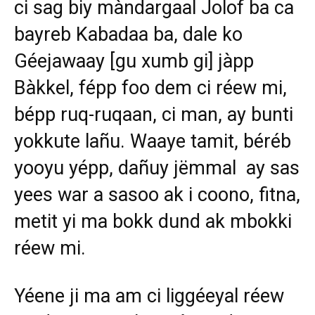
ci sag biy màndargaal Jolof ba ca
bayreb Kabadaa ba, dale ko
Géejawaay [gu xumb gi] jàpp
Bàkkel, fépp foo dem ci réew mi,
bépp ruq-ruqaan, ci man, ay bunti
yokkute lañu. Waaye tamit, béréb
yooyu yépp, dañuy jëmmal ay sas
yees war a sasoo ak i coono, fitna,
metit yi ma bokk dund ak mbokki
réew mi.
Yéene ji ma am ci liggéeyal réew