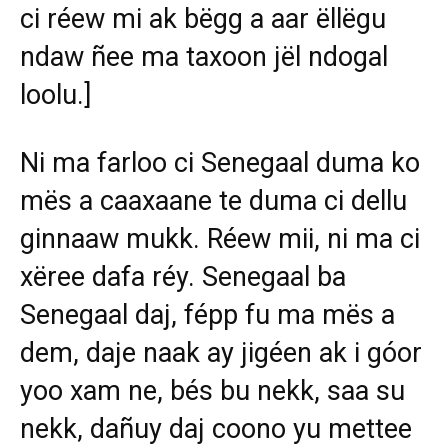
ci réew mi ak bëgg a aar ëllëgu
ndaw ñee ma taxoon jël ndogal
loolu.]
Ni ma farloo ci Senegaal duma ko
mës a caaxaane te duma ci dellu
ginnaaw mukk. Réew mii, ni ma ci
xëree dafa réy. Senegaal ba
Senegaal daj, fépp fu ma mës a
dem, daje naak ay jigéen ak i góor
yoo xam ne, bés bu nekk, saa su
nekk, dañuy daj coono yu mettee