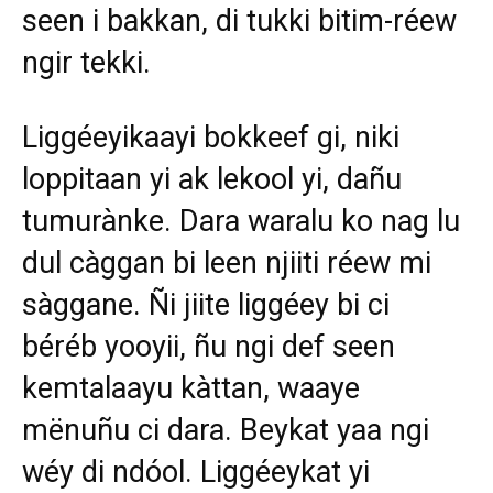
seen i bakkan, di tukki bitim-réew
ngir tekki.
Liggéeyikaayi bokkeef gi, niki
loppitaan yi ak lekool yi, dañu
tumurànke. Dara waralu ko nag lu
dul càggan bi leen njiiti réew mi
sàggane. Ñi jiite liggéey bi ci
béréb yooyii, ñu ngi def seen
kemtalaayu kàttan, waaye
mënuñu ci dara. Beykat yaa ngi
wéy di ndóol. Liggéeykat yi