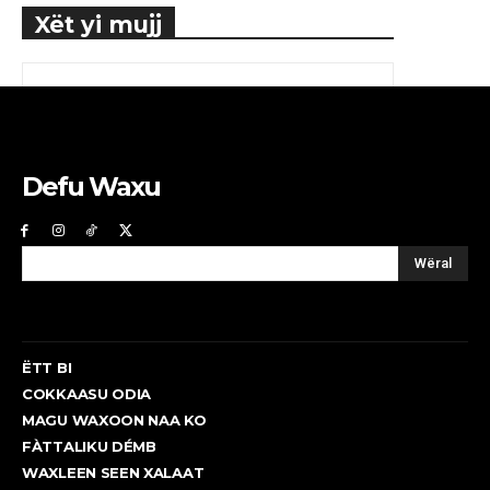
Xët yi mujj
Defu Waxu
Wëral
ËTT BI
COKKAASU ODIA
MAGU WAXOON NAA KO
FÀTTALIKU DÉMB
WAXLEEN SEEN XALAAT