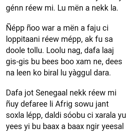
génn réew mi. Lu mën a nekk la.
Ñépp ñoo war a mën a faju ci
loppitaani réew mépp, ak fu sa
doole tollu. Loolu nag, dafa laaj
gis-gis bu bees boo xam ne, dees
na leen ko biral lu yàggul dara.
Dafa jot Senegaal nekk réew mi
ñuy defaree li Afrig sowu jant
soxla lépp, daldi sóobu ci xarala yu
yees yi bu baax a baax ngir yeesal