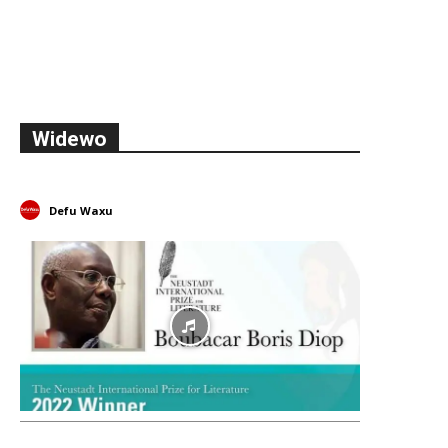
Widewo
Defu Waxu