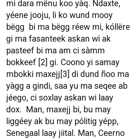
mi dara mënu koo yàq. Ndaxte,
yéene jooju, li ko wund mooy
bëgg bi ma bëgg réew mi, kóllëre
gi ma fasanteek askan wi ak
pasteef bi ma am ci sàmm
bokkeef
[2]
gi. Coono yi samay
mbokki maxejj
[3]
di dund ñoo ma
yàgg a gindi, saa yu ma seqee ab
jéego, ci soxlay askan wi laay
dox. Man, maxejj bi, bu may
liggéey ak bu may pólitig yépp,
Senegaal laay jiital. Man, Ceerno