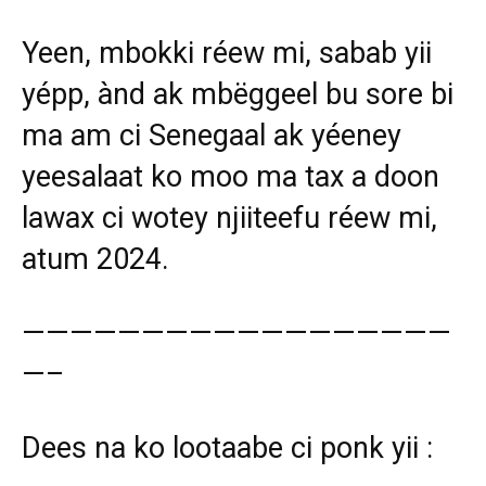
Yeen, mbokki réew mi, sabab yii
yépp, ànd ak mbëggeel bu sore bi
ma am ci Senegaal ak yéeney
yeesalaat ko moo ma tax a doon
lawax ci wotey njiiteefu réew mi,
atum 2024.
——————————————————
—–
Dees na ko lootaabe ci ponk yii :