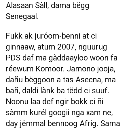
Alasaan Sàll, dama bëgg
Senegaal.
Fukk ak juróom-benni at ci
ginnaaw, atum 2007, nguurug
PDS daf ma gàddaayloo woon fa
réewum Komoor. Jamono jooja,
dañu bëggoon a tas Asecna, ma
bañ, daldi lànk ba tëdd ci suuf.
Noonu laa def ngir bokk ci ñi
sàmm kurél googii nga xam ne,
day jëmmal bennoog Afrig. Sama