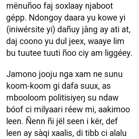
mënuñoo faj soxlaay njaboot
gépp. Ndongoy daara yu kowe yi
(iniwérsite yi) dañuy jàng ay ati at,
daj coono yu dul jeex, waaye lim
bu tuutee tuuti ñoo ciy am liggéey.
Jamono jooju nga xam ne sunu
koom-koom gi dafa suux, as
mbooloom politisiyeŋ su ndaw
bóof ci milyaari réew mi, aakimoo
leen. Ñenn ñi jël seen i kër, def
leen ay sàqi xaalis, di tibb ci alalu