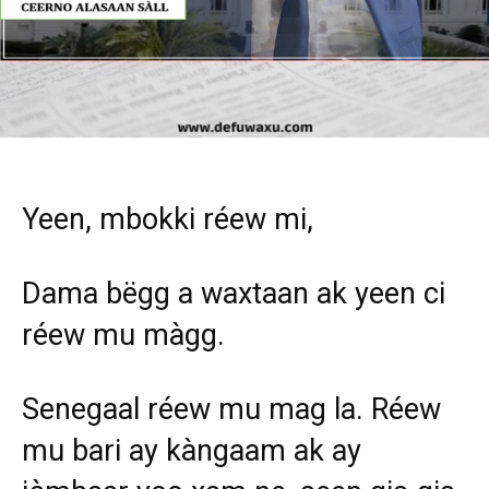
Yeen, mbokki réew mi,
Dama bëgg a waxtaan ak yeen ci
réew mu màgg.
Senegaal réew mu mag la. Réew
mu bari ay kàngaam ak ay