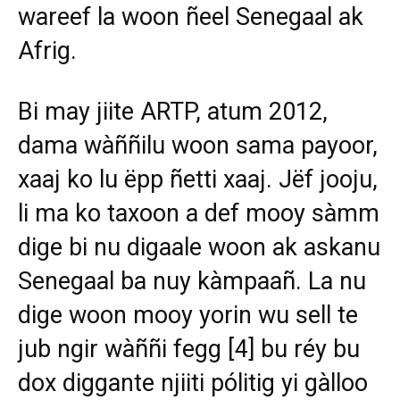
wareef la woon ñeel Senegaal ak
Afrig.
Bi may jiite ARTP, atum 2012,
dama wàññilu woon sama payoor,
xaaj ko lu ëpp ñetti xaaj. Jëf jooju,
li ma ko taxoon a def mooy sàmm
dige bi nu digaale woon ak askanu
Senegaal ba nuy kàmpaañ. La nu
dige woon mooy yorin wu sell te
jub ngir wàññi fegg
[4]
bu réy bu
dox diggante njiiti pólitig yi gàlloo