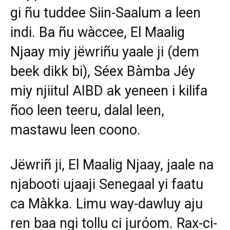
gi ñu tuddee Siin-Saalum a leen
indi. Ba ñu wàccee, El Maalig
Njaay miy jëwriñu yaale ji (dem
beek dikk bi), Séex Bàmba Jéy
miy njiitul AIBD ak yeneen i kilifa
ñoo leen teeru, dalal leen,
mastawu leen coono.
Jëwriñ ji, El Maalig Njaay, jaale na
njabooti ujaaji Senegaal yi faatu
ca Màkka. Limu way-dawluy aju
ren baa ngi tollu ci juróom. Rax-ci-