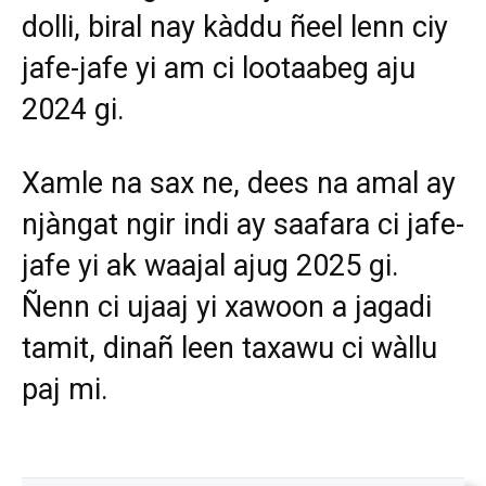
dolli, biral nay kàddu ñeel lenn ciy
jafe-jafe yi am ci lootaabeg aju
2024 gi.
Xamle na sax ne, dees na amal ay
njàngat ngir indi ay saafara ci jafe-
jafe yi ak waajal ajug 2025 gi.
Ñenn ci ujaaj yi xawoon a jagadi
tamit, dinañ leen taxawu ci wàllu
paj mi.