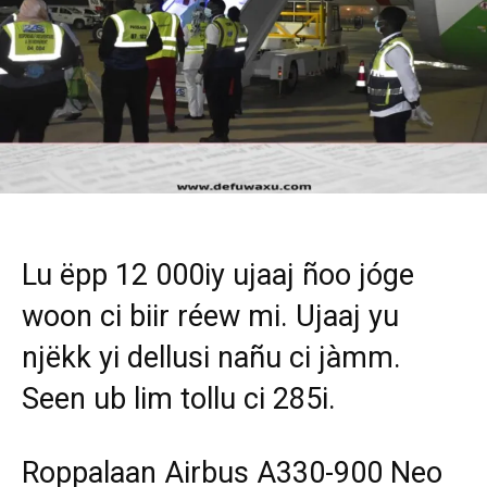
Lu ëpp 12 000iy ujaaj ñoo jóge
woon ci biir réew mi. Ujaaj yu
njëkk yi dellusi nañu ci jàmm.
Seen ub lim tollu ci 285i.
Roppalaan Airbus A330-900 Neo