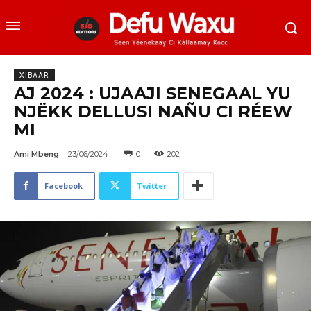
XIBAAR
AJ 2024 : UJAAJI SENEGAAL YU
NJËKK DELLUSI NAÑU CI RÉEW
MI
Ami Mbeng
23/06/2024
0
202
Facebook
Twitter