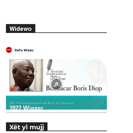
Widewo
Defu Waxu
Xët yi mujj