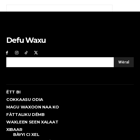
Defu Waxu
Wëral
ËTT BI
COKKAASU ODIA
MAGU WAXOON NAA KO
FÀTTALIKU DÉMB
WAXLEEN SEEN XALAAT
XIBAAR
BÀYYI CI XEL