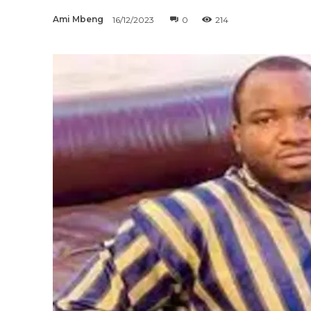
Ami Mbeng
16/12/2023
0
214