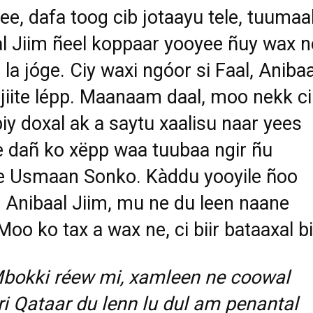
, dafa toog cib jotaayu tele, tuumaa
l Jiim ñeel koppaar yooyee ñuy wax n
 la jóge. Ciy waxi ngóor si Faal, Anibaa
 jiite lépp. Maanaam daal, moo nekk ci
iy doxal ak a saytu xaalisu naar yees
 dañ ko xëpp waa tuubaa ngir ñu
e Usmaan Sonko. Kàddu yooyile ñoo
 Anibaal Jiim, mu ne du leen naane
Moo ko tax a wax ne, ci biir bataaxal bi
Mbokki réew mi, xamleen ne coowal
i Qataar du lenn lu dul am penantal