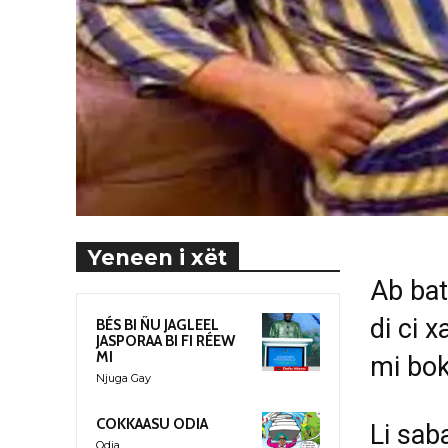
Yeneen i xët
Ab bat
di ci 
BÉS BI ÑU JAGLEEL
JASPORAA BI FI RÉEW
MI
mi bok
Njuga Gay
COKKAASU ODIA
Li sab
Odia