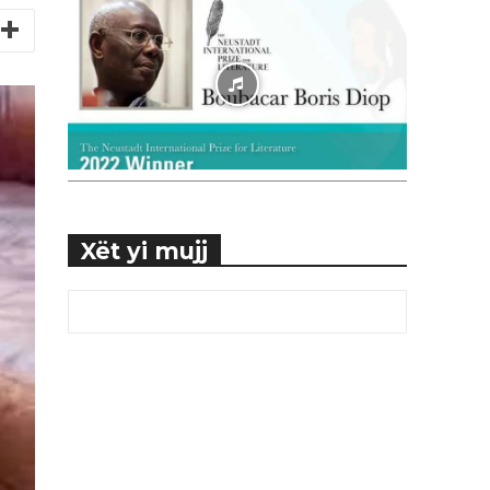
Xët yi mujj