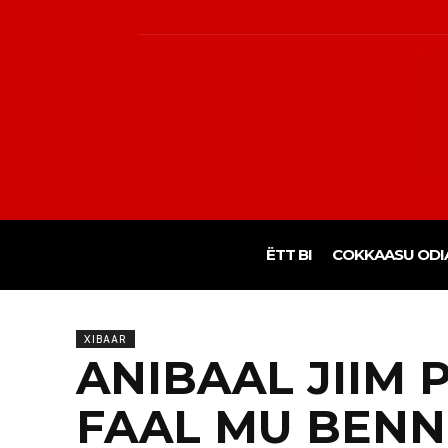
ËTT BI
COKKAASU ODI
XIBAAR
ANIBAAL JIIM
FAAL MU BEN