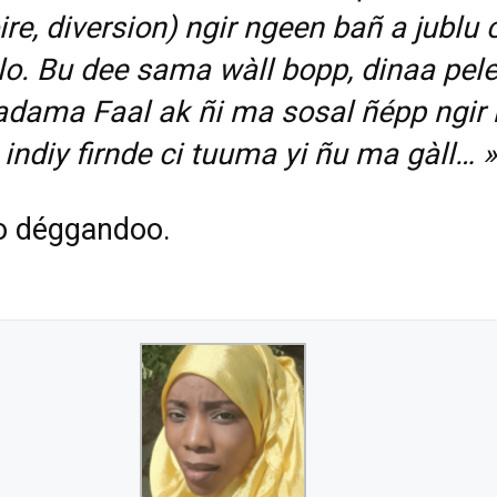
ire, diversion) ngir ngeen bañ a jublu ci
o. Bu dee sama wàll bopp, dinaa pele
dama Faal ak ñi ma sosal ñépp ngir
indiy firnde ci tuuma yi ñu ma gàll… »
o déggandoo.