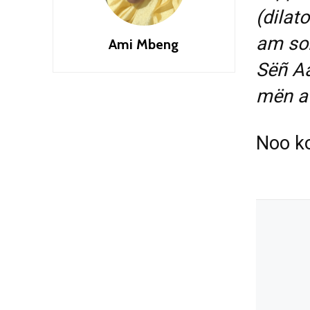
(dilato
am sol
Ami Mbeng
Sëñ Aa
mën a 
Noo k