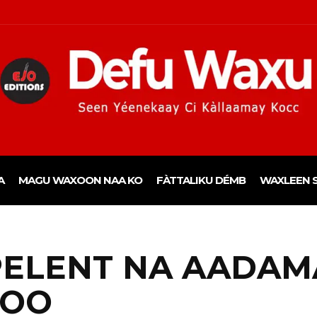
A
MAGU WAXOON NAA KO
FÀTTALIKU DÉMB
WAXLEEN S
 PELENT NA AADAM
NOO