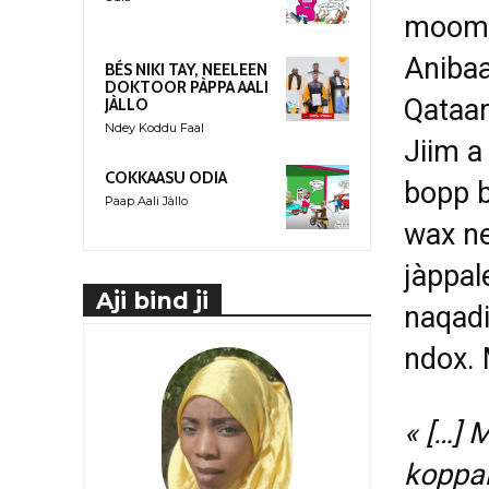
moomee
Anibaa
BÉS NIKI TAY, NEELEEN
DOKTOOR PÀPPA AALI
Qataar
JÀLLO
Ndey Koddu Faal
Jiim a
COKKAASU ODIA
bopp b
Paap Aali Jàllo
wax ne
jàppal
Aji bind ji
naqadi
ndox. 
« […] 
koppar