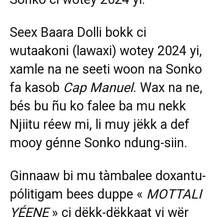
Seex Baara Dolli bokk ci
wutaakoni (lawaxi) wotey 2024 yi,
xamle na ne seeti woon na Sonko
fa kasob
Cap Manuel
. Wax na ne,
bés bu ñu ko falee ba mu nekk
Njiitu réew mi, li muy jëkk a def
mooy génne Sonko ndung-siin.
Ginnaaw bi mu tàmbalee doxantu-
pólitigam bees duppe «
MOTTALI
YÉENE
» ci dëkk-dëkkaat yi wër