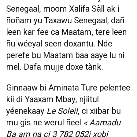
Senegaal, moom Xalifa Sàll ak i
ñoñam yu Taxawu Senegaal, dañ
leen kar fee ca Maatam, tere leen
ñu wéeyal seen doxantu. Nde
perefe bu Maatam baa aaye lu ni
mel. Dafa mujje doxe tànk.
Ginnaaw bi Aminata Ture pelentee
kii di Yaaxam Mbay, njiitul
yéenekaay
Le Soleil
, ci xiibar bu
mu gis ne werul ñeel
« Aamadu
Ba am na ci 3 782 052i xobi