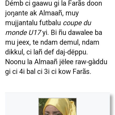
Démb ci gaawu gi la Farãs doon
joŋante ak Almaañ, muy
mujjantalu futbalu
coupe du
monde U17
yi. Bi ñu dawalee ba
mu jeex, te ndam demul, ndam
dikkul, ci lañ def daj-dëppu.
Noonu la Almaañ jëlee raw-gàddu
gi ci 4i bal ci 3i ci kow Farãs.