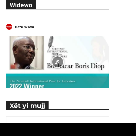
Widewo
Defu Waxu
Xët yi mujj