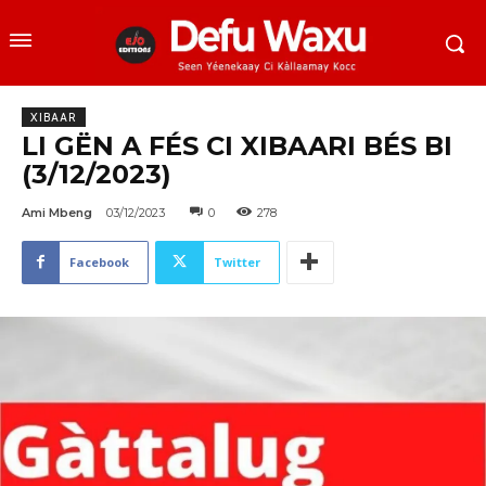
XIBAAR
LI GËN A FÉS CI XIBAARI BÉS BI
(3/12/2023)
Ami Mbeng
03/12/2023
0
278
Facebook
Twitter