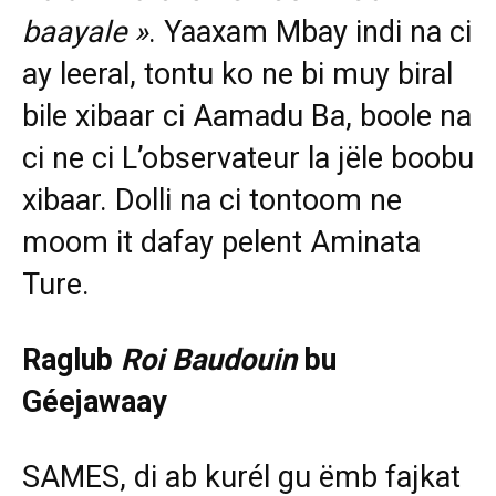
baayale »
. Yaaxam Mbay indi na ci
ay leeral, tontu ko ne bi muy biral
bile xibaar ci Aamadu Ba, boole na
ci ne ci L’observateur la jële boobu
xibaar. Dolli na ci tontoom ne
moom it dafay pelent Aminata
Ture.
Raglub
Roi Baudouin
bu
Géejawaay
SAMES, di ab kurél gu ëmb fajkat