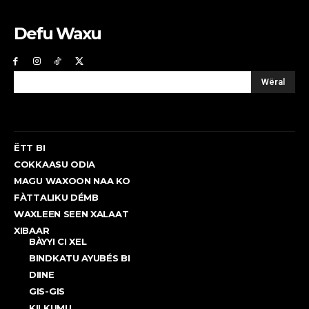
Defu Waxu
Wëral
ËTT BI
COKKAASU ODIA
MAGU WAXOON NAA KO
FÀTTALIKU DÉMB
WAXLEEN SEEN XALAAT
XIBAAR
BÀYYI CI XEL
BINDKATU AYUBÉS BI
DIINE
GIS-GIS
KII KUMU