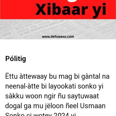
Pólitig
Ëttu àttewaay bu mag bi gàntal na
neenal-àtte bi layookati sonko yi
sàkku woon ngir ñu saytuwaat
dogal ga mu jëloon ñeel Usmaan
Sonko ci wotey 2024 yi.