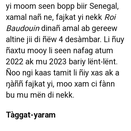
yi moom seen bopp biir Senegal,
xamal nañ ne, fajkat yi nekk
Roi
Baudouin
dinañ amal ab gereew
altine jii di ñëw 4 desàmbar. Li ñuy
ñaxtu mooy li seen nafag atum
2022 ak mu 2023 bariy lënt-lënt.
Ñoo ngi kaas tamit li ñiy xas ak a
ŋàññ fajkat yi, moo xam ci fànn
bu mu mën di nekk.
Tàggat-yaram