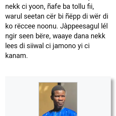
nekk ci yoon, ñafe ba tollu fii,
warul seetan cër bi ñëpp di wër di
ko rëccee noonu. Jàppeesagul lél
ngir seen bëre, waaye dana nekk
lees di siiwal ci jamono yi ci
kanam.