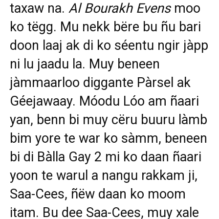
taxaw na.
Al Bourakh Evens
moo
ko tëgg. Mu nekk bëre bu ñu bari
doon laaj ak di ko séentu ngir jàpp
ni lu jaadu la. Muy beneen
jàmmaarloo diggante Pàrsel ak
Géejawaay. Móodu Lóo am ñaari
yan, benn bi muy cëru buuru làmb
bim yore te war ko sàmm, beneen
bi di Bàlla Gay 2 mi ko daan ñaari
yoon te warul a nangu rakkam ji,
Saa-Cees, ñëw daan ko moom
itam. Bu dee Saa-Cees, muy xale