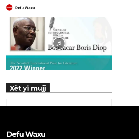
Defu Waxu
Xët yi mujj
Defu Waxu