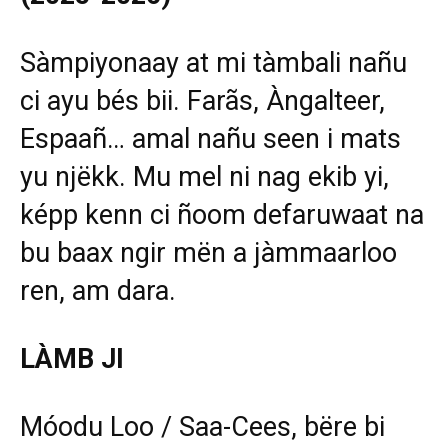
Sàmpiyonaay at mi tàmbali nañu
ci ayu bés bii. Farãs, Àngalteer,
Espaañ… amal nañu seen i mats
yu njëkk. Mu mel ni nag ekib yi,
képp kenn ci ñoom defaruwaat na
bu baax ngir mën a jàmmaarloo
ren, am dara.
LÀMB JI
Móodu Loo / Saa-Cees, bëre bi