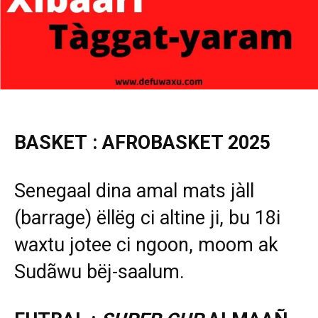
BASKET : AFROBASKET 2025
Senegaal dina amal mats jàll
(barrage) ëllëg ci altine ji, bu 18i
waxtu jotee ci ngoon, moom ak
Sudãwu bëj-saalum.