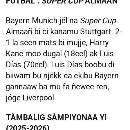
FUTBAL :
SUPER CUP
ALMAAÑ
Bayern Munich jël na
Super Cup
Almaañ bi ci kanamu Stuttgart. 2-
1 la seen mats bi mujje, Harry
Kane moo dugal (18eel) ak Luis
Días (70eel). Luis Días boobu di
biiwam bu njëkk ca ekibu Bayern
gannaaw ba mu fa ñëwee ren,
jóge Liverpool.
T
À
MBALIG S
À
MPIYONAA YI
(2025-2026)