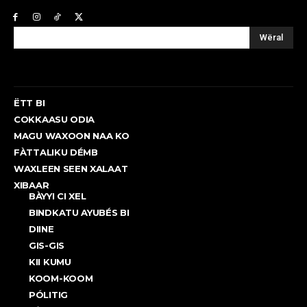
Wëral
ËTT BI
COKKAASU ODIA
MAGU WAXOON NAA KO
FÀTTALIKU DÉMB
WAXLEEN SEEN XALAAT
XIBAAR
BÀYYI CI XEL
BINDKATU AYUBÉS BI
DIINE
GIS-GIS
KII KUMU
KOOM-KOOM
PÓLITIG