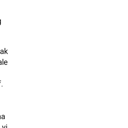
g
ak
ale
.
na
 yi