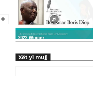
Xët yi mujj