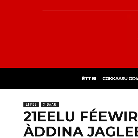
ËTT BI
COKKAASU ODI
LI FËS
XIBAAR
21EELU FÉEWIRY
ÀDDINA JAGLE