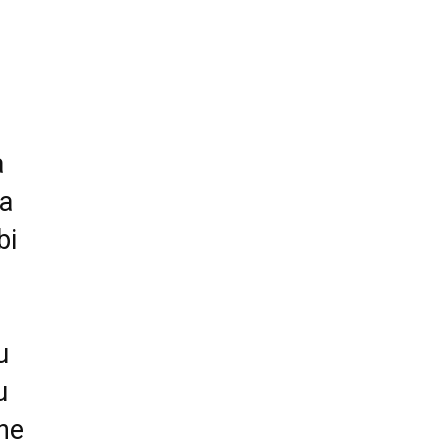
a
 a
bi
u
u
 ne