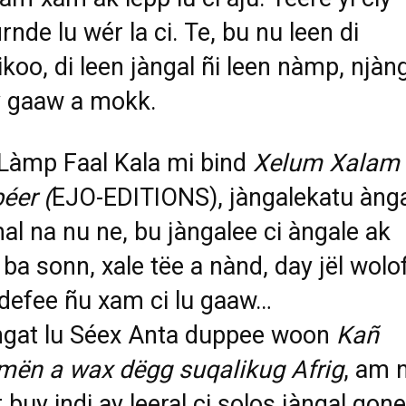
rnde lu wér la ci. Te, bu nu leen di
ikoo, di leen jàngal ñi leen nàmp, njàn
y gaaw a mokk.
: Làmp Faal Kala mi bind
Xelum Xalam
éer (
EJO-EDITIONS), jàngalekatu àng
mal na nu ne, bu jàngalee ci àngale ak
 ba sonn, xale tëe a nànd, day jël wolof
defee ñu xam ci lu gaaw…
ngat lu Séex Anta duppee woon
Kañ
mën a wax dëgg suqalikug Afrig
, am 
 buy indi ay leeral ci solos jàngal gone