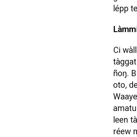
lépp t
Làmmi
Ci wàl
tàggat
ñoŋ. B
oto, d
Waaye,
amatul
leen t
réew m