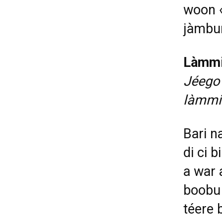
woon «
jàmbur
Làmmiñ
Jéego 
làmmi
Bari n
di ci 
a war 
boobu 
téere b