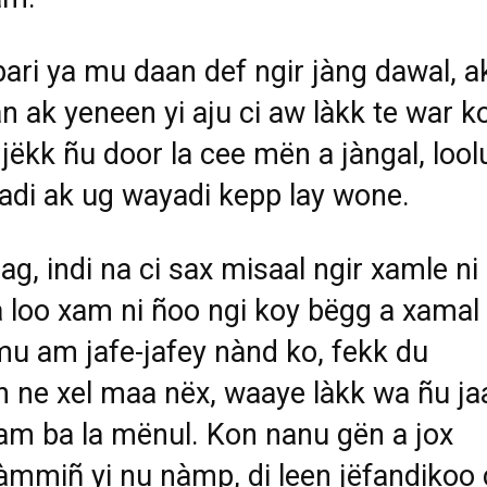
bari ya mu daan def ngir jàng dawal, a
n ak yeneen yi aju ci aw làkk te war k
jëkk ñu door la cee mën a jàngal, lool
adi ak ug wayadi kepp lay wone.
ag, indi na ci sax misaal ngir xamle ni
a loo xam ni ñoo ngi koy bëgg a xamal
u am jafe-jafey nànd ko, fekk du
 ne xel maa nëx, waaye làkk wa ñu ja
m ba la mënul. Kon nanu gën a jox
àmmiñ yi nu nàmp, di leen jëfandikoo 