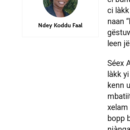
ci làk
naan “
Ndey Koddu Faal
gëstuw
leen j
Séex A
làkk 
kenn u
mbatii
xelam 
bopp b
njàng