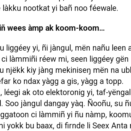
e làkku nootkat yi bañ noo féewale.
ñ wees àmp ak koom-koom…
lu liggéey yi, ñi jàngul, mën nañu leen 
 ci làmmiñi réew mi, seen liggéey gën
u njëkk kiy jàng mekiniseŋ mën na ub
efar ko ndax yàgg a gis, yàgg a topp.
 léegi ak oto elektoronig yi, taf-yëngal
. Soo jàngul dangay yàq. Ñooñu, su ñ
àggatoon ci làmmiñ yi ñu nàmp, koom
i yokk bu baax, di firnde li Seex Anta