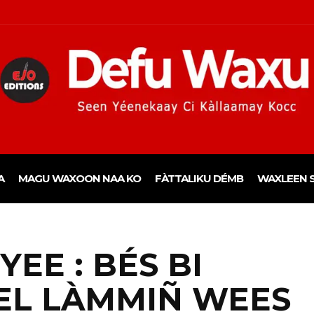
A
MAGU WAXOON NAA KO
FÀTTALIKU DÉMB
WAXLEEN S
EE : BÉS BI
EL LÀMMIÑ WEES