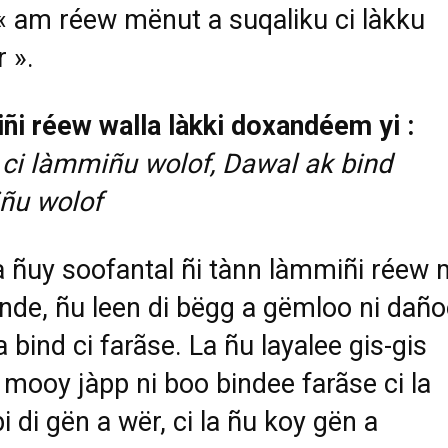
 am réew mënut a suqaliku ci làkku
 ».
i réew walla làkki doxandéem yi :
ci làmmiñu wolof, Dawal ak bind
ñu wolof
a ñuy soofantal ñi tànn làmmiñi réew 
binde, ñu leen di bëgg a gëmloo ni dañ
a bind ci farãse. La ñu layalee gis-gis
mooy jàpp ni boo bindee farãse ci la
i di gën a wër, ci la ñu koy gën a