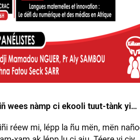
 wees nàmp ci ekooli tuut-tànk yi…
i réew mi, lépp la ñu mën, mën nañ
am-xam ak lépp lu ci aju. Téere yi ciy