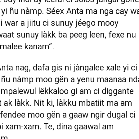
k yi ñu nàmp. Séex Anta ma nga cay w
li war a jiitu ci sunuy jéego mooy
aat sunuy làkk ba peeg leen, fexe nu
ëmalee kanam”.
nta nag, dafa gis ni jàngalee xale yi ci
yi ñu nàmp moo gën a yenu maanaa nd
mpalewul lëkkaloo gi am ci diggante
t ak làkk. Nit ki, làkku mbatiit ma am
fendee moo gën a gaaw ngir dugal ci
i xam-xam. Te, dina gaawal am
am.