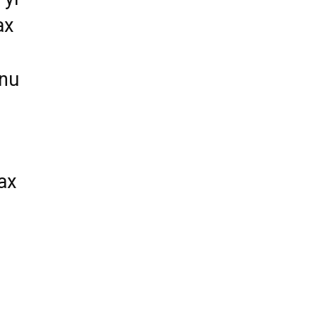
ax
 nu
ax