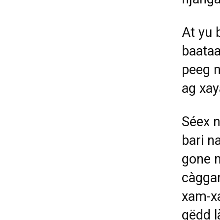
At yu 
baataa
peeg n
ag xay
Séex n
bari n
gone m
càggan
xam-xa
gëdd l