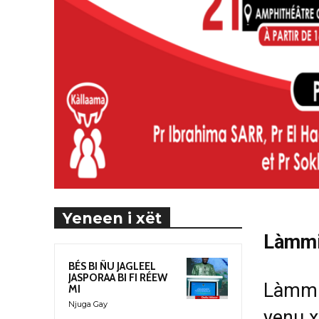
Yeneen i xët
Làmmiñ
BÉS BI ÑU JAGLEEL
JASPORAA BI FI RÉEW
Làmmiñ
MI
Njuga Gay
yenu x