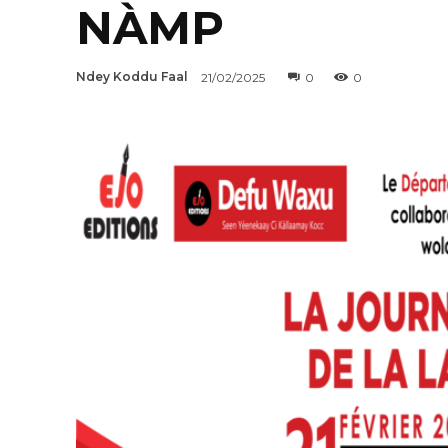
NÀMP
Ndey Koddu Faal
21/02/2025
0
0