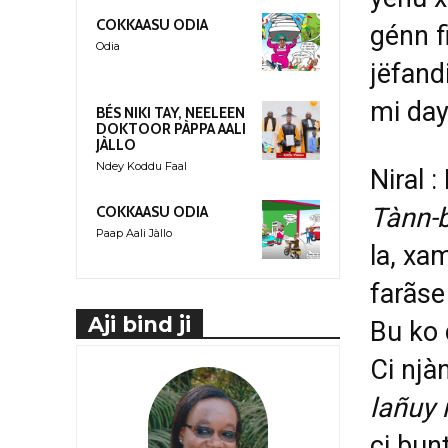
COKKAASU ODIA
génn fi
Odia
jëfand
mi da
BÉS NIKI TAY, NEELEEN
DOKTOOR PÀPPA AALI
JÀLLO
Ndey Koddu Faal
Niral 
Tànn-b
COKKAASU ODIA
Paap Aali Jàllo
la, xa
farãse
Aji bind ji
Bu ko 
Ci njà
lañuy 
ci bunt