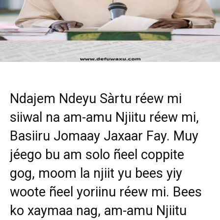
Ndajem Ndeyu Sàrtu réew mi
siiwal na am-amu Njiitu réew mi,
Basiiru Jomaay Jaxaar Fay. Muy
jéego bu am solo ñeel coppite
gog, moom la njiit yu bees yiy
woote ñeel yoriinu réew mi. Bees
ko xaymaa nag, am-amu Njiitu