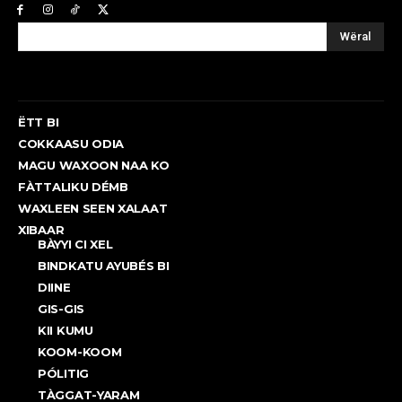
Wëral
ËTT BI
COKKAASU ODIA
MAGU WAXOON NAA KO
FÀTTALIKU DÉMB
WAXLEEN SEEN XALAAT
XIBAAR
BÀYYI CI XEL
BINDKATU AYUBÉS BI
DIINE
GIS-GIS
KII KUMU
KOOM-KOOM
PÓLITIG
TÀGGAT-YARAM