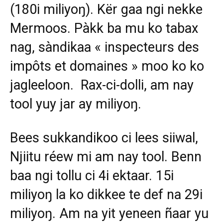
(180i miliyoŋ). Kër gaa ngi nekke
Mermoos. Pàkk ba mu ko tabax
nag, sàndikaa « inspecteurs des
impôts et domaines » moo ko ko
jagleeloon. Rax-ci-dolli, am nay
tool yuy jar ay miliyoŋ.
Bees sukkandikoo ci lees siiwal,
Njiitu réew mi am nay tool. Benn
baa ngi tollu ci 4i ektaar. 15i
miliyoŋ la ko dikkee te def na 29i
miliyoŋ. Am na yit yeneen ñaar yu