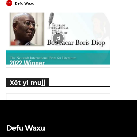
Defu Waxu
Xët yi mujj
Defu Waxu