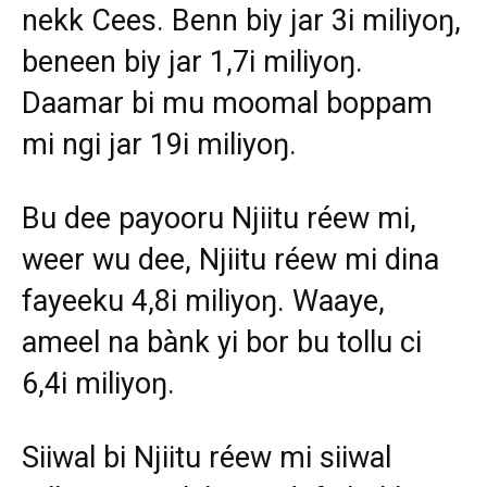
nekk Cees. Benn biy jar 3i miliyoŋ,
beneen biy jar 1,7i miliyoŋ.
Daamar bi mu moomal boppam
mi ngi jar 19i miliyoŋ.
Bu dee payooru Njiitu réew mi,
weer wu dee, Njiitu réew mi dina
fayeeku 4,8i miliyoŋ. Waaye,
ameel na bànk yi bor bu tollu ci
6,4i miliyoŋ.
Siiwal bi Njiitu réew mi siiwal