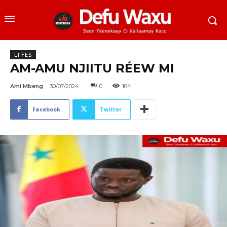
LI FËS
AM-AMU NJIITU RÉEW MI
Ami Mbeng
30/07/2024
0
164
Facebook
Twitter