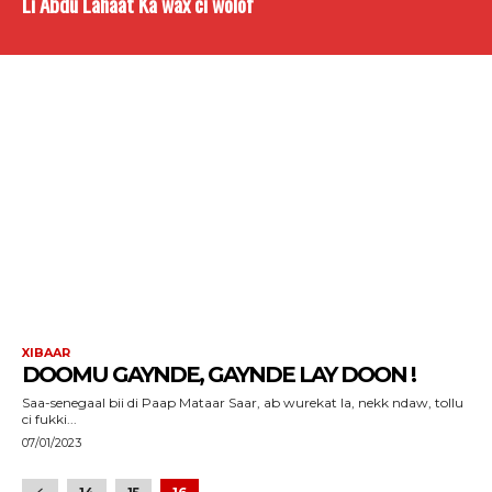
Li Abdu Lahaat Ka wax ci wolof
XIBAAR
DOOMU GAYNDE, GAYNDE LAY DOON !
Saa-senegaal bii di Paap Mataar Saar, ab wurekat la, nekk ndaw, tollu
ci fukki...
07/01/2023