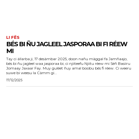
LI FËS
BÉS BI ÑU JAGLEEL JASPORAA BI FI RÉEW
MI
Tay ci àllarba ji, 17 desàmbar 2025, doon nañu màggal fa Jamñaajo,
bés bi ñu jagleel waa jasporaa bi, ci njiiteefu Njiitu réew mi Sëñ Basiiru
Jomaay Jaxaar Fay. Muy guléet ñuy amal boobu bés fi réew. Ci weeru
suwe bi weesu la Càmm gi...
17/12/2025