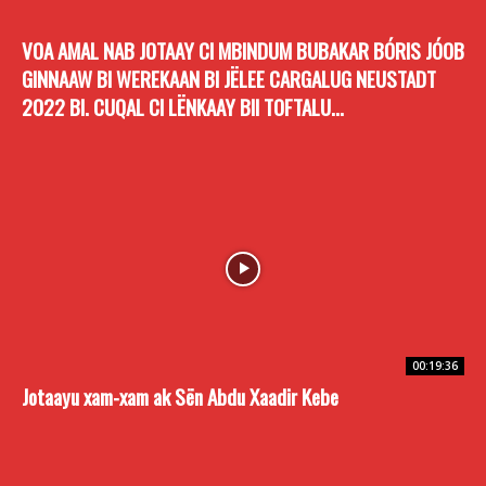
VOA AMAL NAB JOTAAY CI MBINDUM BUBAKAR BÓRIS JÓOB
GINNAAW BI WEREKAAN BI JËLEE CARGALUG NEUSTADT
2022 BI. CUQAL CI LËNKAAY BII TOFTALU...
00:19:36
Jotaayu xam-xam ak Sën Abdu Xaadir Kebe