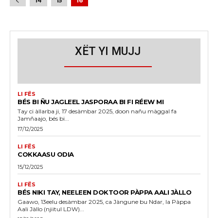
14
15
16
XËT YI MUJJ
LI FËS
BÉS BI ÑU JAGLEEL JASPORAA BI FI RÉEW MI
Tay ci àllarba ji, 17 desàmbar 2025, doon nañu màggal fa
Jamñaajo, bés bi...
17/12/2025
LI FËS
COKKAASU ODIA
15/12/2025
LI FËS
BÉS NIKI TAY, NEELEEN DOKTOOR PÀPPA AALI JÀLLO
Gaawo, 13eelu desàmbar 2025, ca Jàngune bu Ndar, la Pàppa
Aali Jàllo (njiitul LDW)...