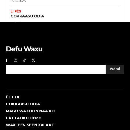
15/12/2025
LI FËS
COKKAASU ODIA
08/12/2025
Defu Waxu
Wëral
ËTT BI
COKKAASU ODIA
MAGU WAXOON NAA KO
FÀTTALIKU DÉMB
WAXLEEN SEEN XALAAT