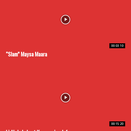
00:03:10
“Slam” Maysa Maara
00:15:20