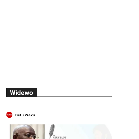
Widewo
Defu Waxu