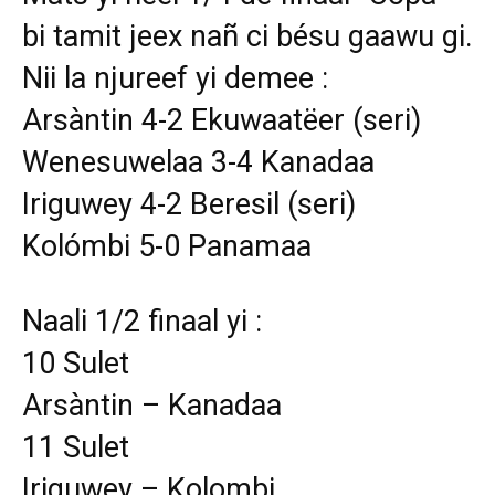
bi tamit jeex nañ ci bésu gaawu gi.
Nii la njureef yi demee :
Arsàntin 4-2 Ekuwaatëer (seri)
Wenesuwelaa 3-4 Kanadaa
Iriguwey 4-2 Beresil (seri)
Kolómbi 5-0 Panamaa
Naali 1/2 finaal yi :
10 Sulet
Arsàntin – Kanadaa
11 Sulet
Iriguwey – Kolombi