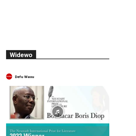
Widewo
Defu Waxu