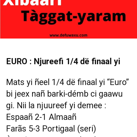
EURO : Njureefi 1/4 dë finaal yi
Mats yi ñeel 1/4 dë finaal yi “Euro”
bi jeex nañ barki-démb ci gaawu
gi. Nii la njuureef yi demee :
Espaañ 2-1 Almaañ
Farãs 5-3 Portigaal (seri)