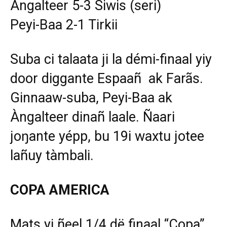
Àngalteer 5-3 Siwis (seri)
Peyi-Baa 2-1 Tirkii
Suba ci talaata ji la démi-finaal yiy
door diggante Espaañ ak Farãs.
Ginnaaw-suba, Peyi-Baa ak
Àngalteer dinañ laale. Ñaari
joŋante yépp, bu 19i waxtu jotee
lañuy tàmbali.
COPA AMERICA
Mats yi ñeel 1/4 dë finaal “Copa”