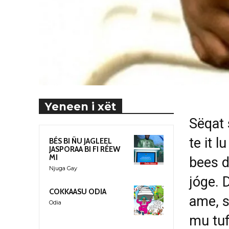
Yeneen i xët
Sëqat 
te it 
BÉS BI ÑU JAGLEEL
JASPORAA BI FI RÉEW
MI
bees d
Njuga Gay
jóge. D
COKKAASU ODIA
ame, s
Odia
mu tufl