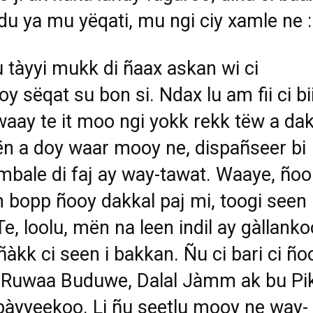
du ya mu yëqati, mu ngi ciy xamle n
 tàyyi mukk di ñaax askan wi ci
oy sëqat su bon si. Ndax lu am fii ci bi
aay te it moo ngi yokk rekk tëw a dak
gën a doy waar mooy ne, dispañseer bi
mbale di faj ay way-tawat. Waaye, ño
n bopp ñooy dakkal paj mi, toogi seen 
Te, loolu, mën na leen indil ay gàllanko
ñàkk ci seen i bakkan. Ñu ci bari ci ñ
 Ruwaa Buduwe, Dalal Jàmm ak bu Pi
bàyyeekoo. Li ñu seetlu mooy ne way-