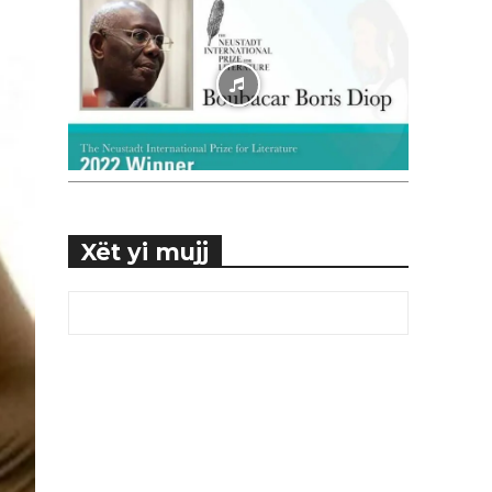
Xët yi mujj