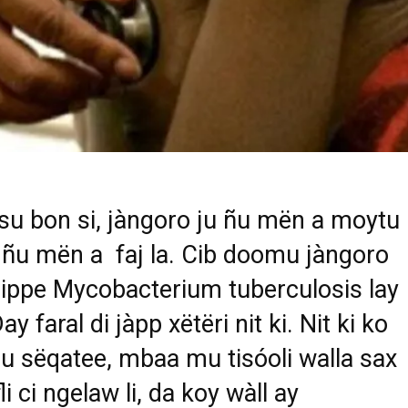
su bon si, jàngoro ju ñu mën a moytu 
lu ñu mën a faj la. Cib doomu jàngoro
ippe Mycobacterium tuberculosis lay
ay faral di jàpp xëtëri nit ki. Nit ki ko
u sëqatee, mbaa mu tisóoli walla sax
i ci ngelaw li, da koy wàll ay