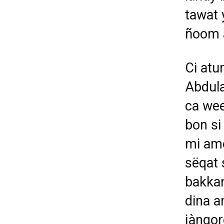
tawat 
ñoom a
Ci atu
Abdula
ca wee
bon si
mi amo
sëqat 
bakkan
dina a
jàngor