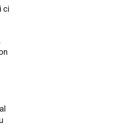
 ci
,
oon
al
u