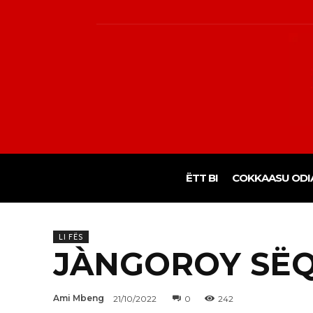
ËTT BI
COKKAASU ODI
LI FËS
JÀNGOROY SËQ
Ami Mbeng
21/10/2022
0
242