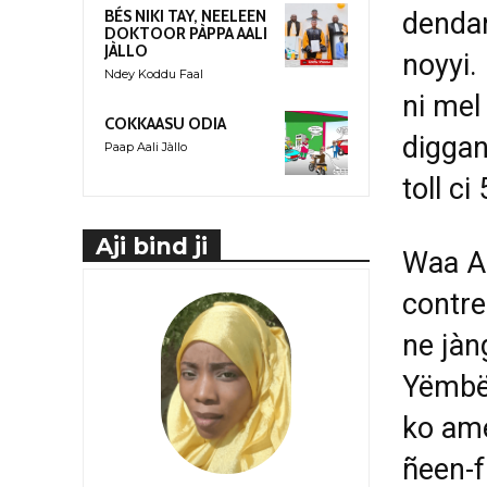
dendan
BÉS NIKI TAY, NEELEEN
DOKTOOR PÀPPA AALI
JÀLLO
noyyi. 
Ndey Koddu Faal
ni mel
COKKAASU ODIA
diggan
Paap Aali Jàllo
toll ci
Aji bind ji
Waa A
contre
ne jàn
Yëmbël
ko ame
ñeen-fu