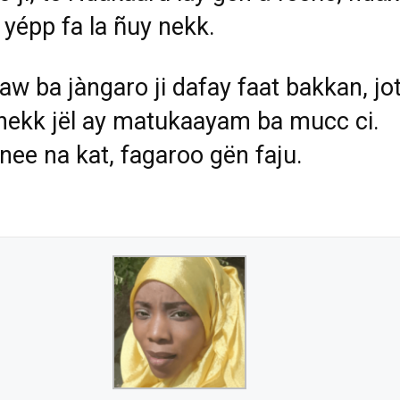
i yépp fa la ñuy nekk.
w ba jàngaro ji dafay faat bakkan, jo
nekk jël ay matukaayam ba mucc ci.
nee na kat, fagaroo gën faju.