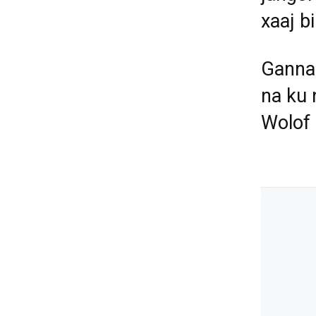
xaaj b
Gannaa
na ku 
Wolof 