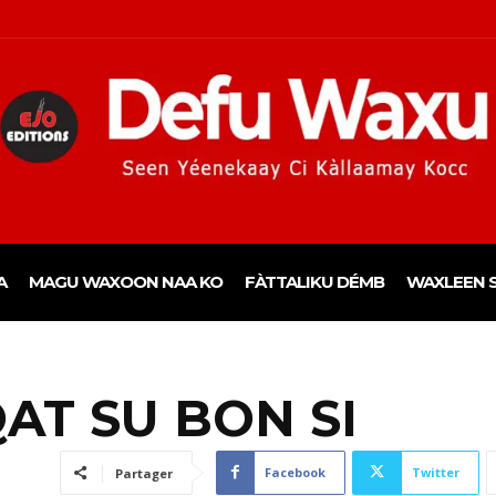
A
MAGU WAXOON NAA KO
FÀTTALIKU DÉMB
WAXLEEN S
AT SU BON SI
Facebook
Twitter
Partager