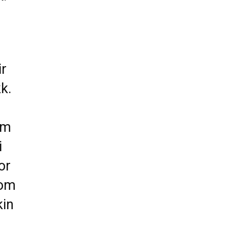
e :
ir
k.
om
i
or
oom
kin