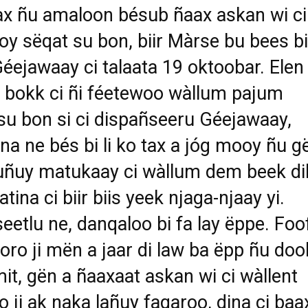
x ñu amaloon bésub ñaax askan wi ci
oy sëqat su bon, biir Màrse bu bees bi
éejawaay ci talaata 19 oktoobar. Elen
 bokk ci ñi féetewoo wàllum pajum
su bon si ci dispañseeru Géejawaay,
na ne bés bi li ko tax a jóg mooy ñu g
suñuy matukaay ci wàllum dem beek di
atina ci biir biis yeek njaga-njaay yi.
eetlu ne, danqaloo bi fa lay ëppe. Foo
goro ji mën a jaar di law ba ëpp ñu doo
mit, gën a ñaaxaat askan wi ci wàllent
o ji ak naka lañuy fagaroo, dina ci baa