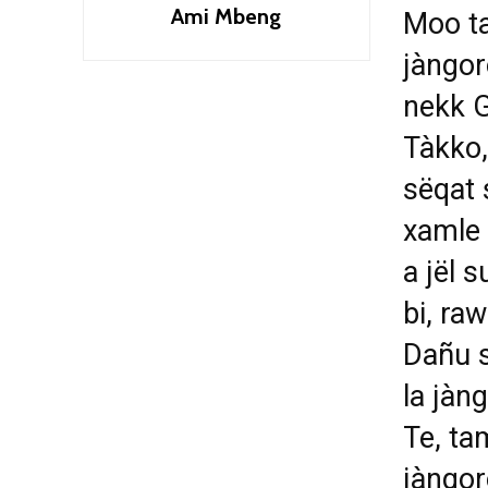
Ami Mbeng
Moo ta
jàngor
nekk G
Tàkko,
sëqat 
xamle 
a jël 
bi, raw
Dañu s
la jàn
Te, ta
jàngor