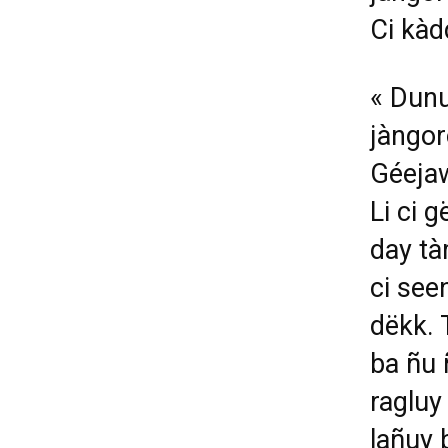
Ci kàd
«
Dunu
jàngor
Géejaw
Li ci 
day tà
ci see
dëkk. 
ba ñu 
ragluy
lañuy 