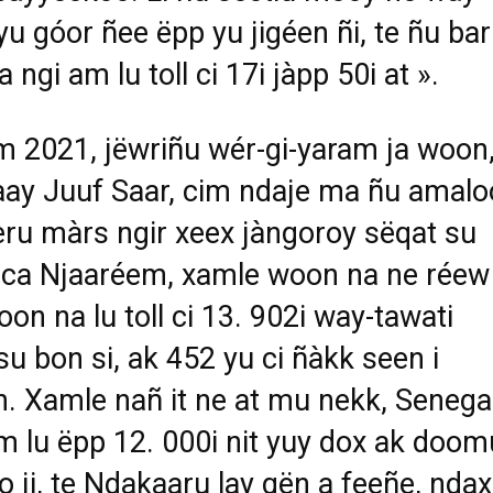
yu góor ñee ëpp yu jigéen ñi, te ñu bari
 ngi am lu toll ci 17i jàpp 50i at »
.
m 2021, jëwriñu wér-gi-yaram ja woon
ay Juuf Saar, cim ndaje ma ñu amal
ru màrs ngir xeex jàngoroy sëqat su
 ca Njaaréem, xamle woon na ne réew
on na lu toll ci 13. 902i way-tawati
su bon si, ak 452 yu ci ñàkk seen i
. Xamle nañ it ne at mu nekk, Senega
m lu ëpp 12. 000i nit yuy dox ak doom
o ji, te Ndakaaru lay gën a feeñe, ndax