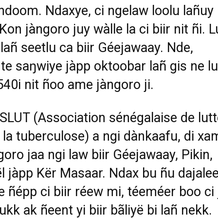
doom. Ndaxye, ci ngelaw loolu lañuy
Kon jàngoro juy wàlle la ci biir nit ñi. L
 lañ seetlu ca biir Géejawaay. Nde,
te saŋwiye jàpp oktoobar lañ gis ne lu
 540i nit ñoo ame jàngoro ji.
SLUT (
Association sénégalaise de lut
 la tuberculose
) a ngi dànkaafu, di xa
goro jaa ngi law biir Géejawaay, Pikin,
 jàpp Kër Masaar. Ndax bu ñu dajalee
 ñépp ci biir réew mi, téeméer boo ci j
kk ak ñeent yi biir bãliyë bi lañ nekk.