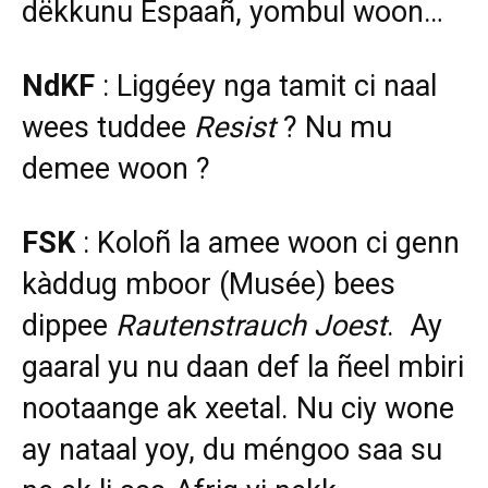
dëkkunu Espaañ, yombul woon…
NdKF
: Liggéey nga tamit ci naal
wees tuddee
Resist
? Nu mu
demee woon ?
FSK
: Koloñ la amee woon ci genn
kàddug mboor (Musée) bees
dippee
Rautenstrauch
Joest
. Ay
gaaral yu nu daan def la ñeel mbiri
nootaange ak xeetal. Nu ciy wone
ay nataal yoy, du méngoo saa su