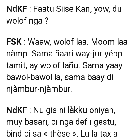
NdKF
: Faatu Siise Kan, yow, du
wolof nga ?
FSK
: Waaw, wolof laa. Moom laa
nàmp. Sama ñaari way-jur yépp
tamit, ay wolof lañu. Sama yaay
bawol-bawol la, sama baay di
njàmbur-njàmbur.
NdKF
: Nu gis ni làkku oniyan,
muy basari, ci nga def i gëstu,
bind ci sa « thèse ». Lu la tax a