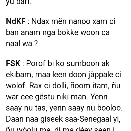
yu bari.
NdKF
: Ndax mën nanoo xam ci
ban anam nga bokke woon ca
naal wa ?
FSK
: Porof bi ko sumboon ak
ekibam, maa leen doon jàppale ci
wolof. Rax-ci-dolli, ñoom itam, ñu
war cee gëstu niki man. Yenn
saay nu tas, yenn saay nu booloo.
Daan naa giseek saa-Senegaal yi,
ñu wóolu ma, di ma déey seen i