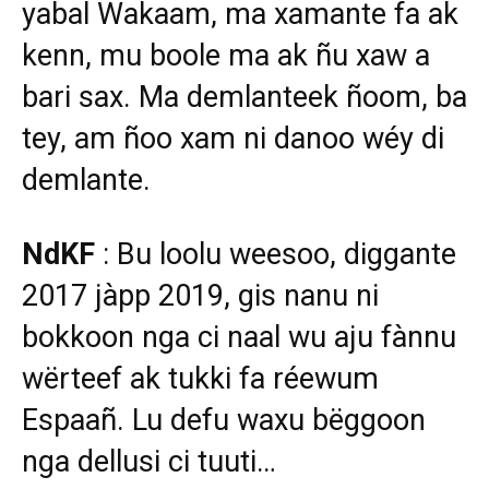
yabal Wakaam, ma xamante fa ak
kenn, mu boole ma ak ñu xaw a
bari sax. Ma demlanteek ñoom, ba
tey, am ñoo xam ni danoo wéy di
demlante.
NdKF
: Bu loolu weesoo, diggante
2017 jàpp 2019, gis nanu ni
bokkoon nga ci naal wu aju fànnu
wërteef ak tukki fa réewum
Espaañ. Lu defu waxu bëggoon
nga dellusi ci tuuti…