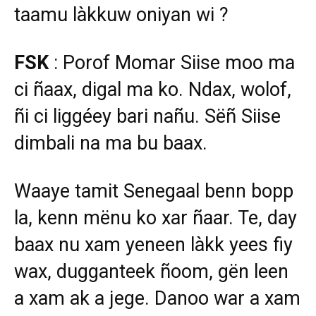
taamu làkkuw oniyan wi ?
FSK
: Porof Momar Siise moo ma
ci ñaax, digal ma ko. Ndax, wolof,
ñi ci liggéey bari nañu. Sëñ Siise
dimbali na ma bu baax.
Waaye tamit Senegaal benn bopp
la, kenn mënu ko xar ñaar. Te, day
baax nu xam yeneen làkk yees fiy
wax, dugganteek ñoom, gën leen
a xam ak a jege. Danoo war a xam