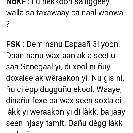
NdKF
: Lu nekkoon sa liggéey
walla sa taxawaay ca naal woowa
?
FSK
: Dem nanu Espaañ 3i yoon.
Daan nanu waxtaan ak a seetlu
saa-Senegaal yi, di xool ni ñuy
doxalee ak wëraakon yi. Nu gis ni,
ñu ci ëpp dugguñu ekool. Waaye,
dinañu fexe ba wax seen soxla ci
làkk yi wëraakon yi di làkk, ba jaay
seen njaay tamit. Dañu dégg làkk