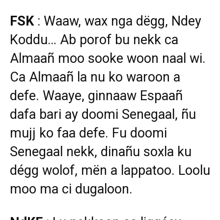
FSK
: Waaw, wax nga dëgg, Ndey
Koddu… Ab porof bu nekk ca
Almaañ moo sooke woon naal wi.
Ca Almaañ la nu ko waroon a
defe. Waaye, ginnaaw Espaañ
dafa bari ay doomi Senegaal, ñu
mujj ko faa defe. Fu doomi
Senegaal nekk, dinañu soxla ku
dégg wolof, mën a lappatoo. Loolu
moo ma ci dugaloon.