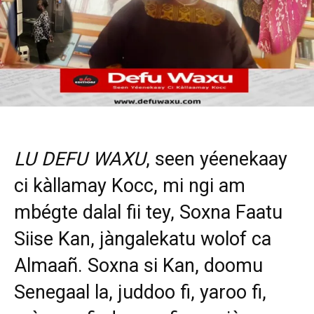
LU DEFU WAXU
, seen yéenekaay
ci kàllamay Kocc, mi ngi am
mbégte dalal fii tey, Soxna Faatu
Siise Kan, jàngalekatu wolof ca
Almaañ. Soxna si Kan, doomu
Senegaal la, juddoo fi, yaroo fi,