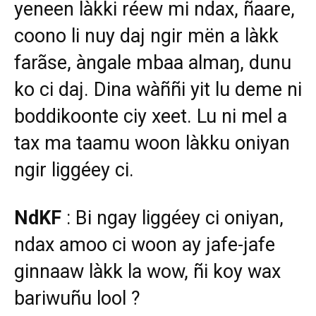
yeneen làkki réew mi ndax, ñaare,
coono li nuy daj ngir mën a làkk
farãse, àngale mbaa almaŋ, dunu
ko ci daj. Dina wàññi yit lu deme ni
boddikoonte ciy xeet. Lu ni mel a
tax ma taamu woon làkku oniyan
ngir liggéey ci.
NdKF
: Bi ngay liggéey ci oniyan,
ndax amoo ci woon ay jafe-jafe
ginnaaw làkk la wow, ñi koy wax
bariwuñu lool ?