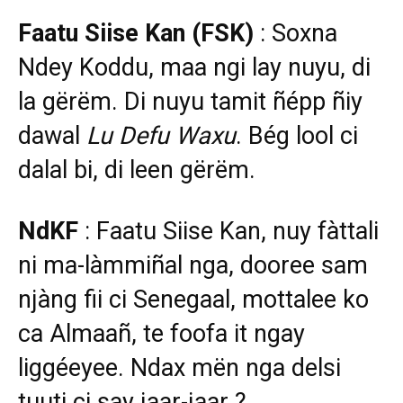
Faatu Siise Kan (FSK)
: Soxna
Ndey Koddu, maa ngi lay nuyu, di
la gërëm. Di nuyu tamit ñépp ñiy
dawal
Lu Defu Waxu
. Bég lool ci
dalal bi, di leen gërëm.
NdKF
: Faatu Siise Kan, nuy fàttali
ni ma-làmmiñal nga, dooree sam
njàng fii ci Senegaal, mottalee ko
ca Almaañ, te foofa it ngay
liggéeyee. Ndax mën nga delsi
tuuti ci say jaar-jaar ?