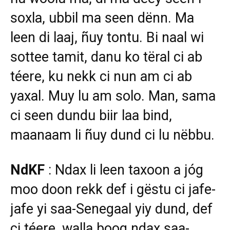
soxla, ubbil ma seen dënn. Ma
leen di laaj, ñuy tontu. Bi naal wi
sottee tamit, danu ko tëral ci ab
téere, ku nekk ci nun am ci ab
yaxal. Muy lu am solo. Man, sama
ci seen dundu biir laa bind,
maanaam li ñuy dund ci lu nëbbu.
NdKF
: Ndax li leen taxoon a jóg
moo doon rekk def i gëstu ci jafe-
jafe yi saa-Senegaal yiy dund, def
ci téere, walla boog ndax saa-