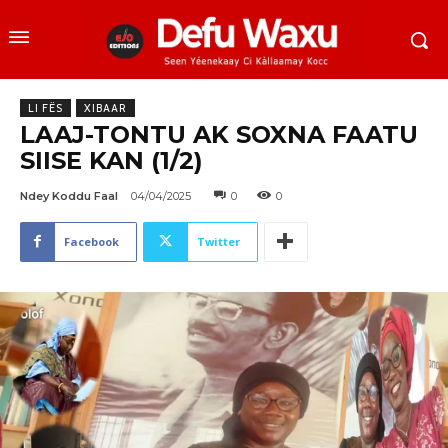
LI FËS
XIBAAR
LAAJ-TONTU AK SOXNA FAATU
SIISE KAN (1/2)
Ndey Koddu Faal
04/04/2025
0
0
Facebook
Twitter