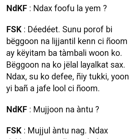
NdKF
: Ndax foofu la yem ?
FSK
: Déedéet. Sunu porof bi
bëggoon na lijjantil kenn ci ñoom
ay këyitam ba tàmbali woon ko.
Bëggoon na ko jëlal layalkat sax.
Ndax, su ko defee, ñiy tukki, yoon
yi bañ a jafe lool ci ñoom.
NdKF
: Mujjoon na àntu ?
FSK
: Mujjul àntu nag. Ndax