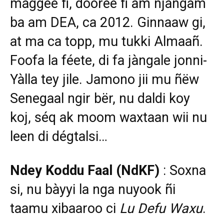
màggee fi, dooree fi am njàngam
ba am DEA, ca 2012. Ginnaaw gi,
at ma ca topp, mu tukki Almaañ.
Foofa la féete, di fa jàngale jonni-
Yàlla tey jile. Jamono jii mu ñëw
Senegaal ngir bër, nu daldi koy
koj, séq ak moom waxtaan wii nu
leen di dégtalsi…
Ndey Koddu Faal
(NdKF)
: Soxna
si, nu bàyyi la nga nuyook ñi
taamu xibaaroo ci
Lu Defu Waxu
.