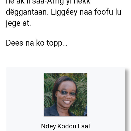
ne ak li saa-Afrig yi nekk
dëggantaan. Liggéey naa foofu lu
jege at.
Dees na ko topp…
Ndey Koddu Faal