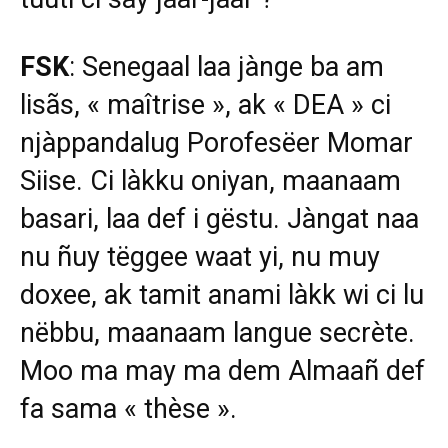
FSK
: Senegaal laa jànge ba am
lisãs, « maîtrise », ak « DEA » ci
njàppandalug Porofesëer Momar
Siise. Ci làkku oniyan, maanaam
basari, laa def i gëstu. Jàngat naa
nu ñuy tëggee waat yi, nu muy
doxee, ak tamit anami làkk wi ci lu
nëbbu, maanaam langue secrète.
Moo ma may ma dem Almaañ def
fa sama « thèse ».