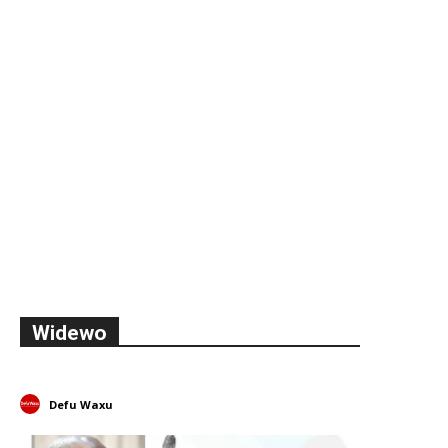
Widewo
Defu Waxu