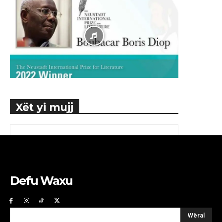
Xët yi mujj
Defu Waxu
Wëral