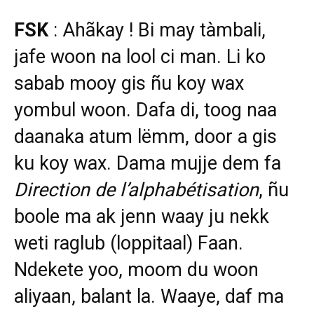
FSK
: Ahãkay ! Bi may tàmbali,
jafe woon na lool ci man. Li ko
sabab mooy gis ñu koy wax
yombul woon. Dafa di, toog naa
daanaka atum lëmm, door a gis
ku koy wax. Dama mujje dem fa
Direction
de
l’alphabétisation
, ñu
boole ma ak jenn waay ju nekk
weti raglub (loppitaal) Faan.
Ndekete yoo, moom du woon
aliyaan, balant la. Waaye, daf ma