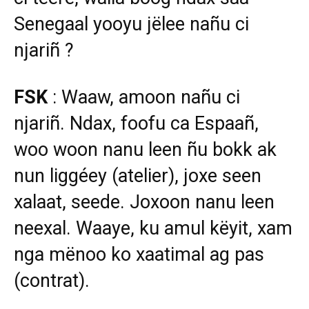
Senegaal yooyu jëlee nañu ci
njariñ ?
FSK
: Waaw, amoon nañu ci
njariñ. Ndax, foofu ca Espaañ,
woo woon nanu leen ñu bokk ak
nun liggéey (atelier), joxe seen
xalaat, seede. Joxoon nanu leen
neexal. Waaye, ku amul këyit, xam
nga mënoo ko xaatimal ag pas
(contrat).