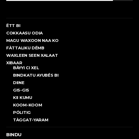
ËTT BI
COKKAASU ODIA
MAGU WAXOON NAA KO
FÀTTALIKU DÉMB
WAXLEEN SEEN XALAAT
XIBAAR
BÀYYI CI XEL
BINDKATU AYUBÉS BI
DIINE
GIS-GIS
KII KUMU
KOOM-KOOM
PÓLITIG
TÀGGAT-YARAM
BINDU