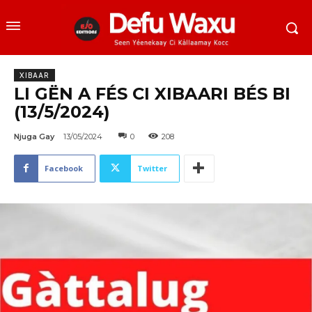
XIBAAR
LI GËN A FÉS CI XIBAARI BÉS BI
(13/5/2024)
Njuga Gay
13/05/2024
0
208
Facebook
Twitter