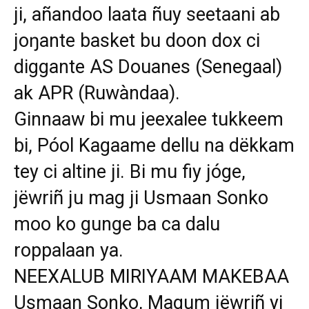
ji, añandoo laata ñuy seetaani ab
joŋante basket bu doon dox ci
diggante AS Douanes (Senegaal)
ak APR (Ruwàndaa).
Ginnaaw bi mu jeexalee tukkeem
bi, Póol Kagaame dellu na dëkkam
tey ci altine ji. Bi mu fiy jóge,
jëwriñ ju mag ji Usmaan Sonko
moo ko gunge ba ca dalu
roppalaan ya.
NEEXALUB MIRIYAAM MAKEBAA
Usmaan Sonko, Magum jëwriñ yi