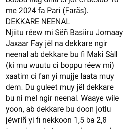
me 2024 fa Pari (Farãs).
DEKKARE NEENAL
Njiitu réew mi Sëñ Basiiru Jomaay
Jaxaar Fay jël na dekkare ngir
neenal ab dekkare bu fi Maki Sàll
(ki mu wuutu ci boppu réew mi)
xaatim ci fan yi mujje laata muy
dem. Du guleet muy jël dekkare
bu ni mel ngir neenal. Waaye wile
yoon, ab dekkare bu doon jotlu
jëwriñ yi fi nekkoon 1,5 ba 2,8