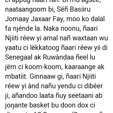
naataangoom bi, Sëñ Basiiru
Jomaay Jaxaar Fay, moo ko dalal
fa njénde la. Naka noonu, ñaari
Njiiti réew yi amal nañ waxtaan wu
yaatu ci lëkkatoog ñaari réew yii di
Senegaal ak Ruwàndaa ñeel lu
jëm ci koom-koom, kaaraange ak
mbatiit. Ginnaaw gi, ñaari Njiiti
réew yi ànd nañu yendu ci dibéer
ji, añandoo laata ñuy seetaani ab
joŋante basket bu doon dox ci