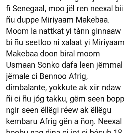
fi Senegaal, moo jël ren neexal bii
ñu duppe Miriyaam Makebaa.
Moom la nattkat yi tànn ginnaaw
bi ñu seetloo ni xalaat yi Miriyaam
Makebaa doon biral moom
Usmaan Sonko dafa leen jëmmal
jëmale ci Bennoo Afrig,
dimbalante, yokkute ak xiir ndaw
ñi ci ñu jóg takku, gëm seen bopp
ngir seen ëllëgi réew ak ëllëgu
kembaru Afrig gën a ñoŋ. Neexal
boobu nag dina ci jot ci bésub 18