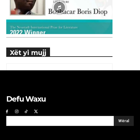
Xët yi mujj
Defu Waxu
Wëral