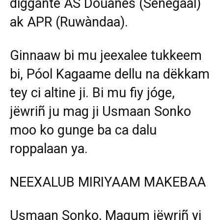
diggante AS Douanes (Senegaal)
ak APR (Ruwàndaa).
Ginnaaw bi mu jeexalee tukkeem
bi, Póol Kagaame dellu na dëkkam
tey ci altine ji. Bi mu fiy jóge,
jëwriñ ju mag ji Usmaan Sonko
moo ko gunge ba ca dalu
roppalaan ya.
NEEXALUB MIRIYAAM MAKEBAA
Usmaan Sonko, Magum jëwriñ yi