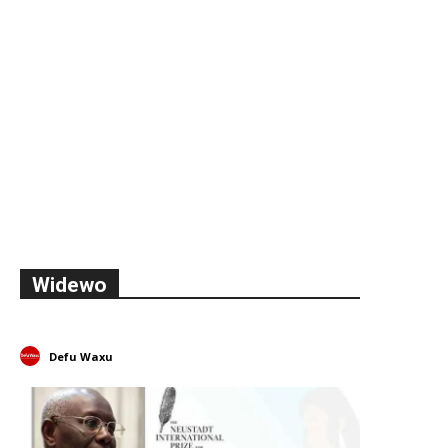
Widewo
Defu Waxu