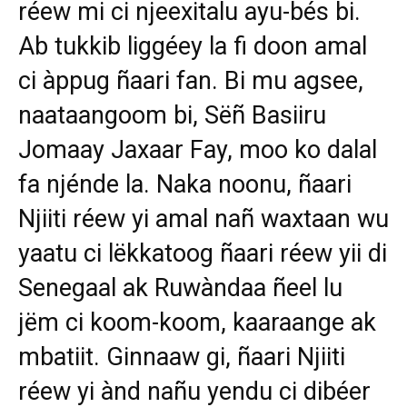
réew mi ci njeexitalu ayu-bés bi.
Ab tukkib liggéey la fi doon amal
ci àppug ñaari fan. Bi mu agsee,
naataangoom bi, Sëñ Basiiru
Jomaay Jaxaar Fay, moo ko dalal
fa njénde la. Naka noonu, ñaari
Njiiti réew yi amal nañ waxtaan wu
yaatu ci lëkkatoog ñaari réew yii di
Senegaal ak Ruwàndaa ñeel lu
jëm ci koom-koom, kaaraange ak
mbatiit. Ginnaaw gi, ñaari Njiiti
réew yi ànd nañu yendu ci dibéer