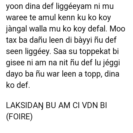
yoon dina def liggéeyam ni mu
waree te amul kenn ku ko koy
jàngal walla mu ko koy defal. Moo
tax ba dañu leen di bàyyi ñu def
seen liggéey. Saa su toppekat bi
gisee ni am na nit ñu def lu jéggi
dayo ba ñu war leen a topp, dina
ko def.
LAKSIDAŊ BU AM CI VDN BI
(FOIRE)