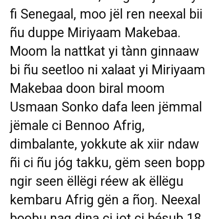
fi Senegaal, moo jël ren neexal bii
ñu duppe Miriyaam Makebaa.
Moom la nattkat yi tànn ginnaaw
bi ñu seetloo ni xalaat yi Miriyaam
Makebaa doon biral moom
Usmaan Sonko dafa leen jëmmal
jëmale ci Bennoo Afrig,
dimbalante, yokkute ak xiir ndaw
ñi ci ñu jóg takku, gëm seen bopp
ngir seen ëllëgi réew ak ëllëgu
kembaru Afrig gën a ñoŋ. Neexal
boobu nag dina ci jot ci bésub 18