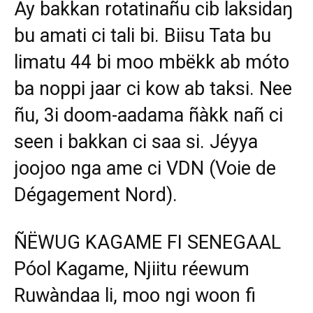
Ay bakkan rotatinañu cib laksidaŋ
bu amati ci tali bi. Biisu Tata bu
limatu 44 bi moo mbëkk ab móto
ba noppi jaar ci kow ab taksi. Nee
ñu, 3i doom-aadama ñàkk nañ ci
seen i bakkan ci saa si. Jéyya
joojoo nga ame ci VDN (Voie de
Dégagement Nord).
ÑËWUG KAGAME FI SENEGAAL
Póol Kagame, Njiitu réewum
Ruwàndaa li, moo ngi woon fi