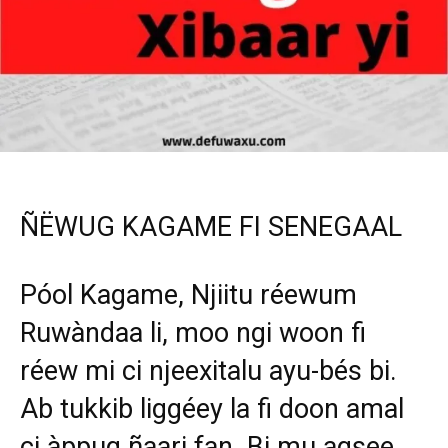
ÑËWUG KAGAME FI SENEGAAL
Póol Kagame, Njiitu réewum
Ruwàndaa li, moo ngi woon fi
réew mi ci njeexitalu ayu-bés bi.
Ab tukkib liggéey la fi doon amal
ci àppug ñaari fan. Bi mu agsee,