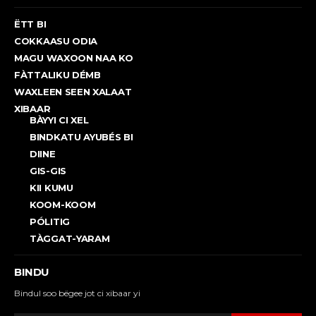
ËTT BI
COKKAASU ODIA
MAGU WAXOON NAA KO
FÀTTALIKU DÉMB
WAXLEEN SEEN XALAAT
XIBAAR
BÀYYI CI XEL
BINDKATU AYUBÉS BI
DIINE
GIS-GIS
KII KUMU
KOOM-KOOM
PÓLITIG
TÀGGAT-YARAM
BINDU
Bindul soo bëgee jot ci xibaar yi