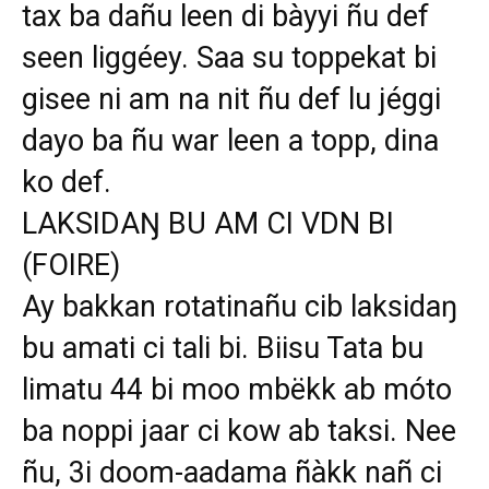
tax ba dañu leen di bàyyi ñu def
seen liggéey. Saa su toppekat bi
gisee ni am na nit ñu def lu jéggi
dayo ba ñu war leen a topp, dina
ko def.
LAKSIDAŊ BU AM CI VDN BI
(FOIRE)
Ay bakkan rotatinañu cib laksidaŋ
bu amati ci tali bi. Biisu Tata bu
limatu 44 bi moo mbëkk ab móto
ba noppi jaar ci kow ab taksi. Nee
ñu, 3i doom-aadama ñàkk nañ ci