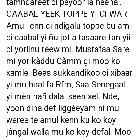
tamndareet ci peyoor la neenal.
CAABAL YEEK TOPPE YI CI WAR
Amul lenn ci ndigalu toppe bu am
ci caabal yi ñu jot a tasaare fan yii
ci yoriinu réew mi. Mustafaa Sare
mi yor kàddu Càmm gi moo ko
xamle. Bees sukkandikoo ci xibaar
yi mu biral fa Rfm, Saa-Senegaal
yi mën nañ dalal seen xel. Nde,
yoon dina def liggéeyam ni mu
waree te amul kenn ku ko koy
jàngal walla mu ko koy defal. Moo