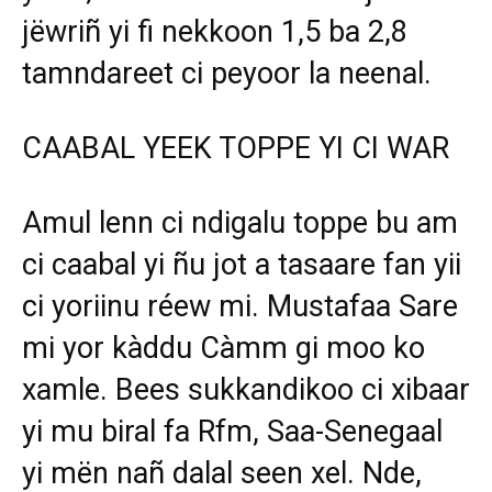
jëwriñ yi fi nekkoon 1,5 ba 2,8
tamndareet ci peyoor la neenal.
CAABAL YEEK TOPPE YI CI WAR
Amul lenn ci ndigalu toppe bu am
ci caabal yi ñu jot a tasaare fan yii
ci yoriinu réew mi. Mustafaa Sare
mi yor kàddu Càmm gi moo ko
xamle. Bees sukkandikoo ci xibaar
yi mu biral fa Rfm, Saa-Senegaal
yi mën nañ dalal seen xel. Nde,