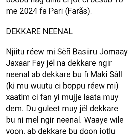
me 2024 fa Pari (Farãs).
DEKKARE NEENAL
Njiitu réew mi Sëñ Basiiru Jomaay
Jaxaar Fay jël na dekkare ngir
neenal ab dekkare bu fi Maki Sàll
(ki mu wuutu ci boppu réew mi)
xaatim ci fan yi mujje laata muy
dem. Du guleet muy jël dekkare
bu ni mel ngir neenal. Waaye wile
yoon, ab dekkare bu doon jotlu