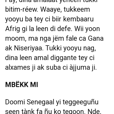
bitim-réew. Waaye, tukkeem
yooyu ba tey ci biir kembaaru
Afrig gi la leen di defe. Wii yoon
moom, ma nga jëm fale ca Gana
ak Niseriyaa. Tukki yooyu nag,
dina leen amal diggante tey ci
alxames ji ak suba ci àjjuma ji.
MBËKK MI
Doomi Senegaal yi teggeeguñu
seen tànk fa ñu ko tegoon. Nde,