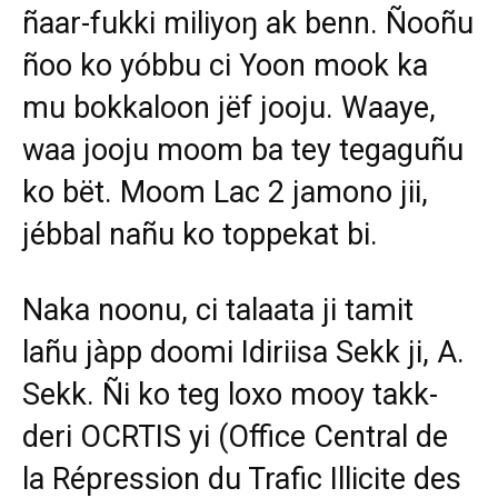
ñaar-fukki miliyoŋ ak benn. Ñooñu
ñoo ko yóbbu ci Yoon mook ka
mu bokkaloon jëf jooju. Waaye,
waa jooju moom ba tey tegaguñu
ko bët. Moom Lac 2 jamono jii,
jébbal nañu ko toppekat bi.
Naka noonu, ci talaata ji tamit
lañu jàpp doomi Idiriisa Sekk ji, A.
Sekk. Ñi ko teg loxo mooy takk-
deri OCRTIS yi (Office Central de
la Répression du Trafic Illicite des