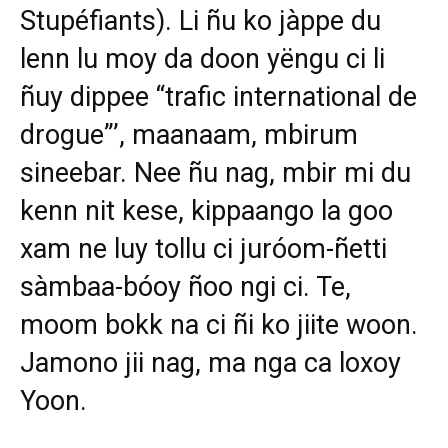
Stupéfiants). Li ñu ko jàppe du
lenn lu moy da doon yëngu ci li
ñuy dippee “trafic international de
drogue”’, maanaam, mbirum
sineebar. Nee ñu nag, mbir mi du
kenn nit kese, kippaango la goo
xam ne luy tollu ci juróom-ñetti
sàmbaa-bóoy ñoo ngi ci. Te,
moom bokk na ci ñi ko jiite woon.
Jamono jii nag, ma nga ca loxoy
Yoon.