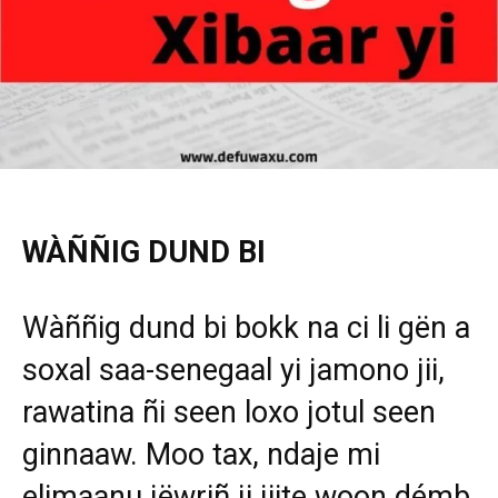
WÀÑÑIG DUND BI
Wàññig dund bi bokk na ci li gën a
soxal saa-senegaal yi jamono jii,
rawatina ñi seen loxo jotul seen
ginnaaw. Moo tax, ndaje mi
elimaanu jëwriñ ji jiite woon démb