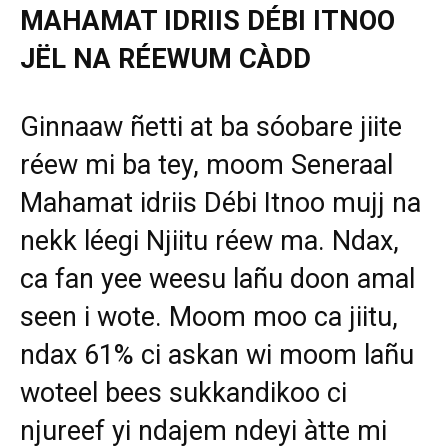
MAHAMAT IDRIIS DÉBI ITNOO
JËL NA RÉEWUM CÀDD
Ginnaaw ñetti at ba sóobare jiite
réew mi ba tey, moom Seneraal
Mahamat idriis Débi Itnoo mujj na
nekk léegi Njiitu réew ma. Ndax,
ca fan yee weesu lañu doon amal
seen i wote. Moom moo ca jiitu,
ndax 61% ci askan wi moom lañu
woteel bees sukkandikoo ci
njureef yi ndajem ndeyi àtte mi