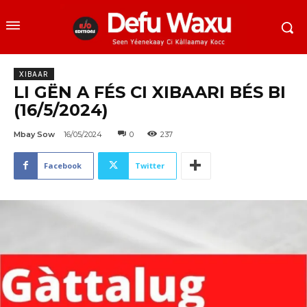
XIBAAR
LI GËN A FÉS CI XIBAARI BÉS BI
(16/5/2024)
Mbay Sow
16/05/2024
0
237
Facebook
Twitter