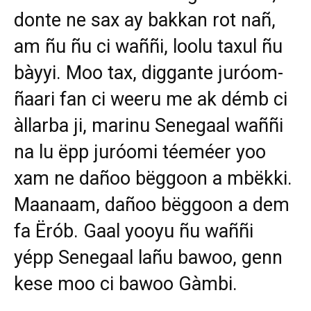
donte ne sax ay bakkan rot nañ,
am ñu ñu ci waññi, loolu taxul ñu
bàyyi. Moo tax, diggante juróom-
ñaari fan ci weeru me ak démb ci
àllarba ji, marinu Senegaal waññi
na lu ëpp juróomi téeméer yoo
xam ne dañoo bëggoon a mbëkki.
Maanaam, dañoo bëggoon a dem
fa Ërób. Gaal yooyu ñu waññi
yépp Senegaal lañu bawoo, genn
kese moo ci bawoo Gàmbi.