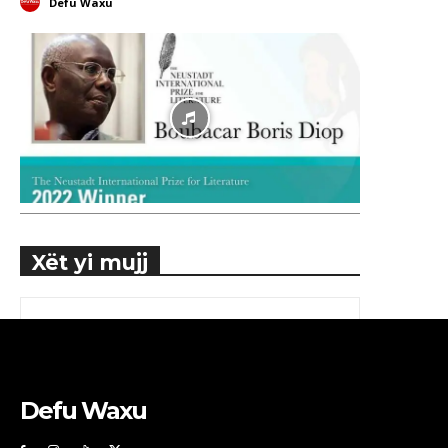
Defu Waxu
Xët yi mujj
Defu Waxu