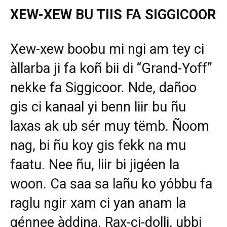
XEW-XEW BU TIIS FA SIGGICOOR
Xew-xew boobu mi ngi am tey ci
àllarba ji fa koñ bii di “Grand-Yoff”
nekke fa Siggicoor. Nde, dañoo
gis ci kanaal yi benn liir bu ñu
laxas ak ub sér muy tëmb. Ñoom
nag, bi ñu koy gis fekk na mu
faatu. Nee ñu, liir bi jigéen la
woon. Ca saa sa lañu ko yóbbu fa
raglu ngir xam ci yan anam la
génnee àddina. Rax-ci-dolli, ubbi