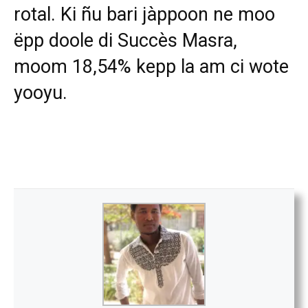
rotal. Ki ñu bari jàppoon ne moo
ëpp doole di Succès Masra,
moom 18,54% kepp la am ci wote
yooyu.