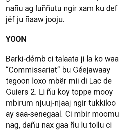
nañu ag luññutu ngir xam ku def
jëf ju ñaaw jooju.
YOON
Barki-démb ci talaata ji la ko waa
“Commissariat” bu Géejawaay
tegoon loxo mbër mii di Lac de
Guiers 2. Li ñu koy toppe mooy
mbirum njuuj-njaaj ngir tukkiloo
ay saa-senegaal. Ci mbir moomu
nag, dañu nax gaa ñu lu tollu ci