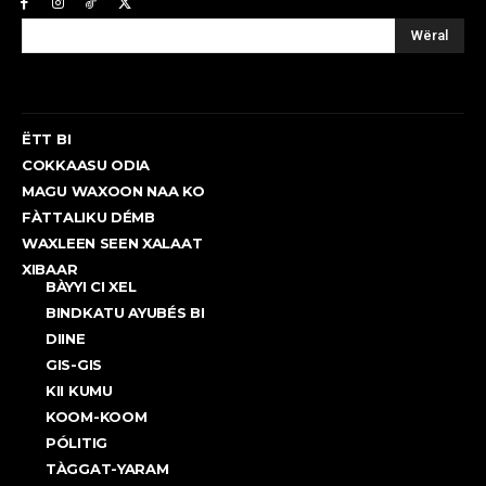
Wëral
ËTT BI
COKKAASU ODIA
MAGU WAXOON NAA KO
FÀTTALIKU DÉMB
WAXLEEN SEEN XALAAT
XIBAAR
BÀYYI CI XEL
BINDKATU AYUBÉS BI
DIINE
GIS-GIS
KII KUMU
KOOM-KOOM
PÓLITIG
TÀGGAT-YARAM