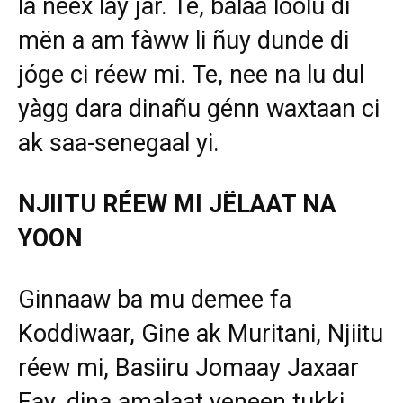
la neex lay jar. Te, balaa loolu di
mën a am fàww li ñuy dunde di
jóge ci réew mi. Te, nee na lu dul
yàgg dara dinañu génn waxtaan ci
ak saa-senegaal yi.
NJIITU RÉEW MI JËLAAT NA
YOON
Ginnaaw ba mu demee fa
Koddiwaar, Gine ak Muritani, Njiitu
réew mi, Basiiru Jomaay Jaxaar
Fay, dina amalaat yeneen tukki