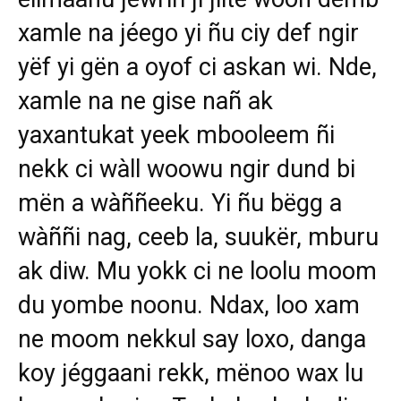
xamle na jéego yi ñu ciy def ngir
yëf yi gën a oyof ci askan wi. Nde,
xamle na ne gise nañ ak
yaxantukat yeek mbooleem ñi
nekk ci wàll woowu ngir dund bi
mën a wàññeeku. Yi ñu bëgg a
wàññi nag, ceeb la, suukër, mburu
ak diw. Mu yokk ci ne loolu moom
du yombe noonu. Ndax, loo xam
ne moom nekkul say loxo, danga
koy jéggaani rekk, mënoo wax lu