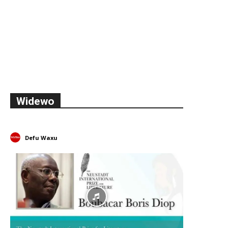
Widewo
Defu Waxu