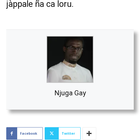
jàppale ña ca loru.
Njuga Gay
Facebook
Twitter