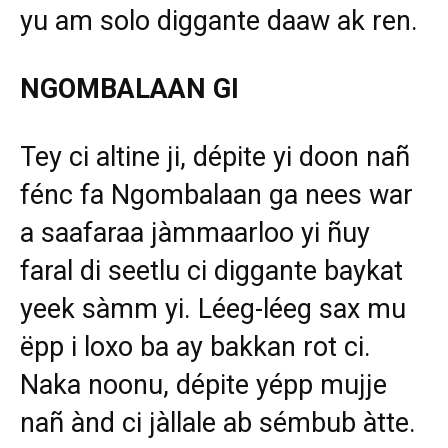
yu am solo diggante daaw ak ren.
NGOMBALAAN GI
Tey ci altine ji, dépite yi doon nañ
fénc fa Ngombalaan ga nees war
a saafaraa jàmmaarloo yi ñuy
faral di seetlu ci diggante baykat
yeek sàmm yi. Léeg-léeg sax mu
ëpp i loxo ba ay bakkan rot ci.
Naka noonu, dépite yépp mujje
nañ ànd ci jàllale ab sémbub àtte.