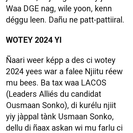
Waa DGE nag, wile yoon, kenn
déggu leen. Dañu ne patt-pattiiral.
WOTEY 2024 YI
Ñaari weer képp a des ci wotey
2024 yees war a falee Njiitu réew
mu bees. Ba tax waa LACOS
(Leaders Alliés du candidat
Ousmaan Sonko), di kurélu njiit
yiy jàppal tànk Usmaan Sonko,
dellu di ñaax askan wi mu farlu ci