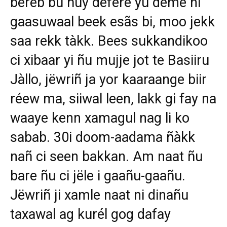
béréb bu ñuy defere yu deme ni
gaasuwaal beek esãs bi, moo jekk
saa rekk tàkk. Bees sukkandikoo
ci xibaar yi ñu mujje jot te Basiiru
Jàllo, jëwriñ ja yor kaaraange biir
réew ma, siiwal leen, lakk gi fay na
waaye kenn xamagul nag li ko
sabab. 30i doom-aadama ñàkk
nañ ci seen bakkan. Am naat ñu
bare ñu ci jële i gaañu-gaañu.
Jëwriñ ji xamle naat ni dinañu
taxawal ag kurél gog dafay