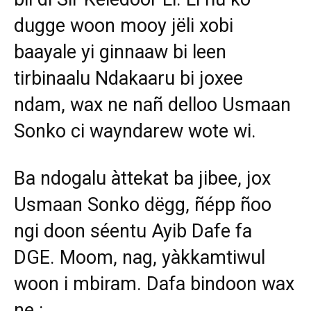
dugge woon mooy jëli xobi
baayale yi ginnaaw bi leen
tirbinaalu Ndakaaru bi joxee
ndam, wax ne nañ delloo Usmaan
Sonko ci wayndarew wote wi.
Ba ndogalu àttekat ba jibee, jox
Usmaan Sonko dëgg, ñépp ñoo
ngi doon séentu Ayib Dafe fa
DGE. Moom, nag, yàkkamtiwul
woon i mbiram. Dafa bindoon wax
ne :