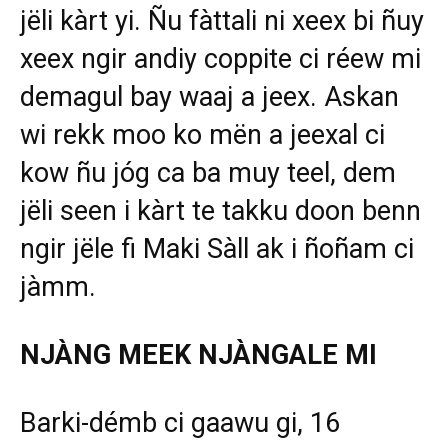
jëli kàrt yi. Ñu fàttali ni xeex bi ñuy
xeex ngir andiy coppite ci réew mi
demagul bay waaj a jeex. Askan
wi rekk moo ko mën a jeexal ci
kow ñu jóg ca ba muy teel, dem
jëli seen i kàrt te takku doon benn
ngir jële fi Maki Sàll ak i ñoñam ci
jàmm.
NJÀNG MEEK NJÀNGALE MI
Barki-démb ci gaawu gi, 16