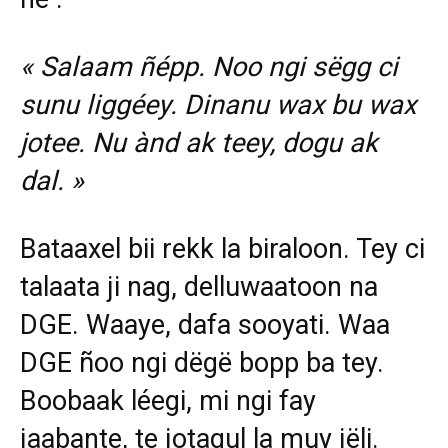
« Salaam ñépp. Noo ngi sëgg ci
sunu liggéey. Dinanu wax bu wax
jotee. Nu ànd ak teey, dogu ak
dal. »
Bataaxel bii rekk la biraloon. Tey ci
talaata ji nag, delluwaatoon na
DGE. Waaye, dafa sooyati. Waa
DGE ñoo ngi dëgë bopp ba tey.
Boobaak léegi, mi ngi fay
jaabante, te jotagul la muy jëli.