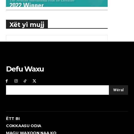
Xët yi mujj
Defu Waxu
Wëral
ËTT BI
COKKAASU ODIA
MAGU WAXOON NAA KO