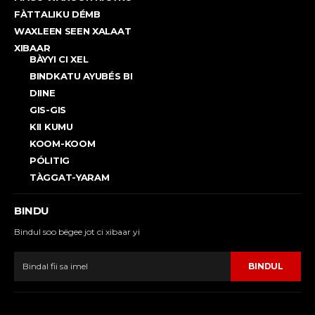
FÀTTALIKU DÉMB
WAXLEEN SEEN XALAAT
XIBAAR
BÀYYI CI XEL
BINDKATU AYUBÉS BI
DIINE
GIS-GIS
KII KUMU
KOOM-KOOM
PÓLITIG
TÀGGAT-YARAM
BINDU
Bindul soo bëgee jot ci xibaar yi
BINDUL