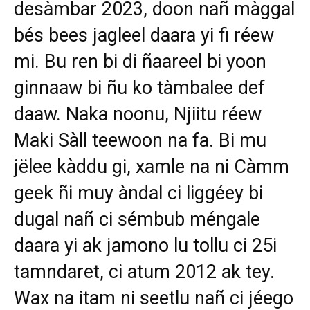
desàmbar 2023, doon nañ màggal
bés bees jagleel daara yi fi réew
mi. Bu ren bi di ñaareel bi yoon
ginnaaw bi ñu ko tàmbalee def
daaw. Naka noonu, Njiitu réew
Maki Sàll teewoon na fa. Bi mu
jëlee kàddu gi, xamle na ni Càmm
geek ñi muy àndal ci liggéey bi
dugal nañ ci sémbub méngale
daara yi ak jamono lu tollu ci 25i
tamndaret, ci atum 2012 ak tey.
Wax na itam ni seetlu nañ ci jéego