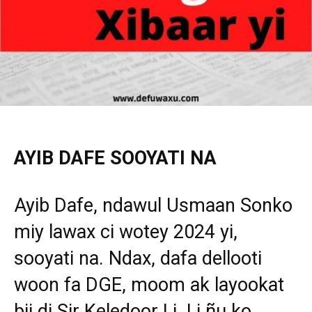
AYIB DAFE SOOYATI NA
Ayib Dafe, ndawul Usmaan Sonko
miy lawax ci wotey 2024 yi,
sooyati na. Ndax, dafa dellooti
woon fa DGE, moom ak layookat
bii di Sir Keledoor Li. Li ñu ko