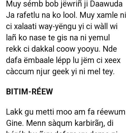
Muy sémb bob jëwriñ ji Daawuda
Ja rafetlu na ko lool. Muy xamle ni
ci xalaati way-yëngu yi ci wàll wi
lañ ko nase te gis na ni yemul
rekk ci dakkal coow yooyu. Nde
dafa ëmbaale lépp lu jëm ci xeex
càccum njur geek yi ni mel tey.
BITIM-RÉEW
Lakk gu metti moo am fa réewum
Gine. Menn sàqum karbirãŋ, di