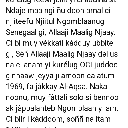
Ndaje maa ngi ñu doon amal ci
njiiteefu Njiitul Ngomblaanug
Senegaal gi, Allaaji Maalig Njaay.
Ci bi muy yékkati kàdduy ubbite
gi, Sëñ Allaaji Maalig Njaay dellusi
na ci anam yi kurélug OCI juddoo
ginnaaw jëyya ji amoon ca atum
1969, fa jàkkay Al-Aqsa. Naka
noonu, muy fàttali solo si bennoo
ak jàppalanteb Ngomblaan yi am.
Ci biir i kàddoom, soññ na itam