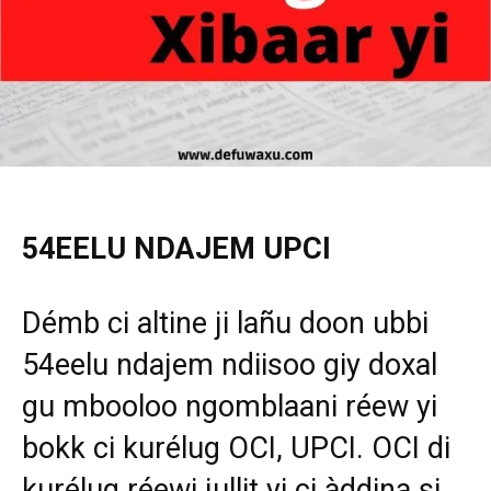
54EELU NDAJEM UPCI
Démb ci altine ji lañu doon ubbi
54eelu ndajem ndiisoo giy doxal
gu mbooloo ngomblaani réew yi
bokk ci kurélug OCI, UPCI. OCI di
kurélug réewi jullit yi ci àddina si.