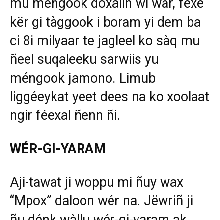
mu méngook doxalin wi war, fexe
kër gi tàggook i boram yi dem ba
ci 8i milyaar te jagleel ko sàq mu
ñeel suqaleeku sarwiis yu
méngook jamono. Limub
liggéeykat yeet dees na ko xoolaat
ngir féexal ñenn ñi.
WÉR-GI-YARAM
Aji-tawat ji woppu mi ñuy wax
“Mpox” daloon wér na. Jëwriñ ji
ñu dénk wàllu wér-gi-yaram ak