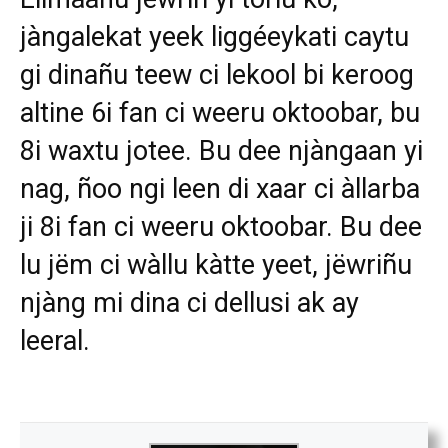
jàngalekat yeek liggéeykati caytu
gi dinañu teew ci lekool bi keroog
altine 6i fan ci weeru oktoobar, bu
8i waxtu jotee. Bu dee njàngaan yi
nag, ñoo ngi leen di xaar ci àllarba
ji 8i fan ci weeru oktoobar. Bu dee
lu jëm ci wàllu kàtte yeet, jëwriñu
njàng mi dina ci dellusi ak ay
leeral.