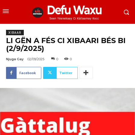
XIBAAR
LI GËN A FÉS CI XIBAARI BÉS BI
(2/9/2025)
Njuga Gay
02/09/2025
0
0
Facebook
Twitter