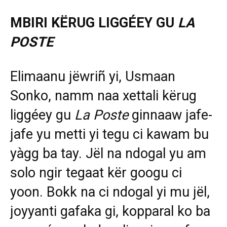
MBIRI KËRUG LIGGÉEY GU
LA
POSTE
Elimaanu jëwriñ yi, Usmaan
Sonko, namm naa xettali kërug
liggéey gu
La Poste
ginnaaw jafe-
jafe yu metti yi tegu ci kawam bu
yàgg ba tay. Jël na ndogal yu am
solo ngir tegaat kër googu ci
yoon. Bokk na ci ndogal yi mu jël,
joyyanti gafaka gi, kopparal ko ba