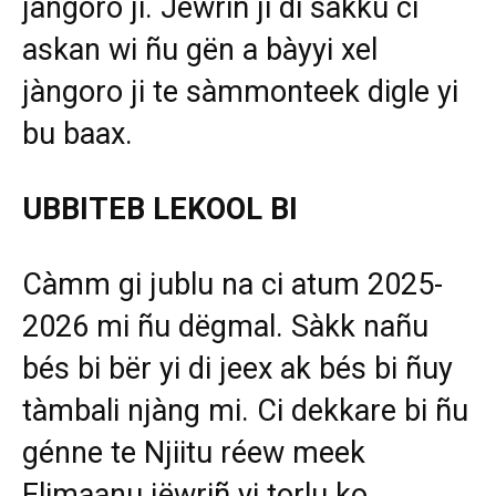
jàngoro ji. Jëwriñ ji di sàkku ci
askan wi ñu gën a bàyyi xel
jàngoro ji te sàmmonteek digle yi
bu baax.
UBBITEB LEKOOL BI
Càmm gi jublu na ci atum 2025-
2026 mi ñu dëgmal. Sàkk nañu
bés bi bër yi di jeex ak bés bi ñuy
tàmbali njàng mi. Ci dekkare bi ñu
génne te Njiitu réew meek
Elimaanu jëwriñ yi torlu ko,