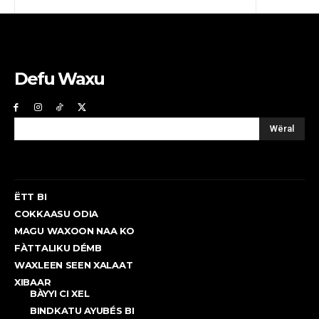
Defu Waxu
Wëral
ËTT BI
COKKAASU ODIA
MAGU WAXOON NAA KO
FÀTTALIKU DÉMB
WAXLEEN SEEN XALAAT
XIBAAR
BÀYYI CI XEL
BINDKATU AYUBÉS BI