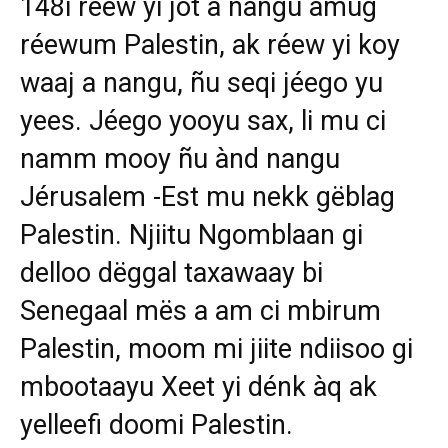
148i réew yi jot a nangu amug
réewum Palestin, ak réew yi koy
waaj a nangu, ñu seqi jéego yu
yees. Jéego yooyu sax, li mu ci
namm mooy ñu ànd nangu
Jérusalem -Est mu nekk gëblag
Palestin. Njiitu Ngomblaan gi
delloo dëggal taxawaay bi
Senegaal mës a am ci mbirum
Palestin, moom mi jiite ndiisoo gi
mbootaayu Xeet yi dénk àq ak
yelleefi doomi Palestin.