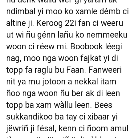
ndimbal yi moo ko xamle démb ci
altine ji. Keroog 22i fan ci weeru
ut wi ñu génn lañu ko nemmeeku
woon ci réew mi. Boobook léegi
nag, moo nga woon fajkat yi di
topp fa raglu bu Faan. Fanweeri
nit ya mu jotoon a nekkal itam
ñoo nga woon ñu ber ak di leen
topp ba xam wàllu leen. Bees
sukkandikoo ba tay ci xibaar yi
jëwriñ ji fésal, kenn ci ñoom amul