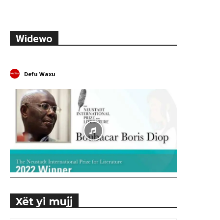
Widewo
Defu Waxu
Xët yi mujj