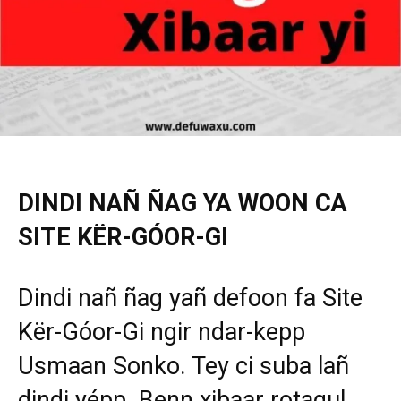
DINDI NAÑ ÑAG YA WOON CA
SITE KËR-GÓOR-GI
Dindi nañ ñag yañ defoon fa Site
Kër-Góor-Gi ngir ndar-kepp
Usmaan Sonko. Tey ci suba lañ
dindi yépp. Benn xibaar rotagul,