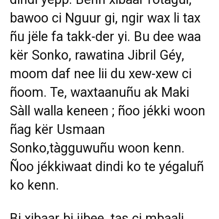
bawoo ci Nguur gi, ngir wax li tax
ñu jële fa takk-der yi. Bu dee waa
kër Sonko, rawatina Jibril Géy,
moom daf nee lii du xew-xew ci
ñoom. Te, waxtaanuñu ak Maki
Sàll walla keneen ; ñoo jékki woon
ñag kër Usmaan
Sonko,tàgguwuñu woon kenn.
Ñoo jékkiwaat dindi ko te yégaluñ
ko kenn.
Bi xibaar bi jibee, tas ci mbaali