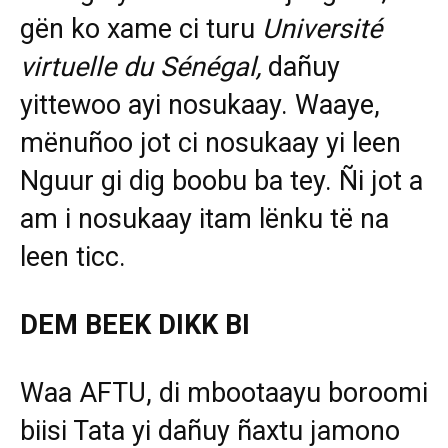
gën ko xame ci turu
Université
virtuelle du Sénégal,
dañuy
yittewoo ayi nosukaay. Waaye,
mënuñoo jot ci nosukaay yi leen
Nguur gi dig boobu ba tey. Ñi jot a
am i nosukaay itam lënku të na
leen ticc.
DEM BEEK DIKK BI
Waa AFTU, di mbootaayu boroomi
biisi Tata yi dañuy ñaxtu jamono