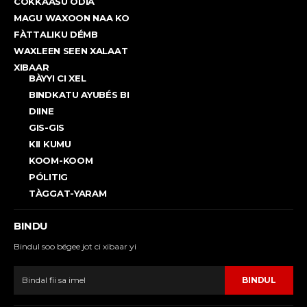
COKKAASU ODIA
MAGU WAXOON NAA KO
FÀTTALIKU DÉMB
WAXLEEN SEEN XALAAT
XIBAAR
BÀYYI CI XEL
BINDKATU AYUBÉS BI
DIINE
GIS-GIS
KII KUMU
KOOM-KOOM
PÓLITIG
TÀGGAT-YARAM
BINDU
Bindul soo bëgee jot ci xibaar yi
BINDUL