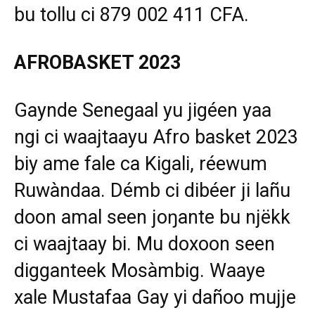
bu tollu ci 879 002 411 CFA.
AFROBASKET 2023
Gaynde Senegaal yu jigéen yaa
ngi ci waajtaayu Afro basket 2023
biy ame fale ca Kigali, réewum
Ruwàndaa. Démb ci dibéer ji lañu
doon amal seen joŋante bu njëkk
ci waajtaay bi. Mu doxoon seen
digganteek Mosàmbig. Waaye
xale Mustafaa Gay yi dañoo mujje