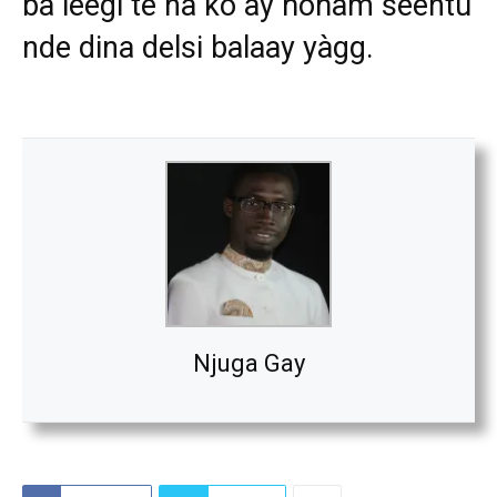
ba léegi te na ko ay ñoñam séentu
nde dina delsi balaay yàgg.
Njuga Gay