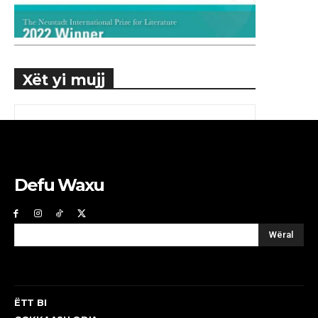
Xët yi mujj
Defu Waxu
Wëral
ËTT BI