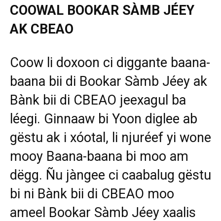
COOWAL BOOKAR SÀMB JÉEY
AK CBEAO
Coow li doxoon ci diggante baana-
baana bii di Bookar Sàmb Jéey ak
Bànk bii di CBEAO jeexagul ba
léegi. Ginnaaw bi Yoon diglee ab
gëstu ak i xóotal, li njuréef yi wone
mooy Baana-baana bi moo am
dëgg. Ñu jàngee ci caabalug gëstu
bi ni Bànk bii di CBEAO moo
ameel Bookar Sàmb Jéey xaalis