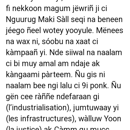
fi nekkoon magum jëwriñ ji ci
Nguurug Maki Sàll seqi na beneen
jéego ñeel wotey yooyule. Mënees
na wax ni, sóobu na xaat ci
kàmpaañ yi. Nde siiwal na naalam
ci bi muy amal am ndaje ak
kàngaami pàrteem. Ñu gis ni
naalam bee ngi lalu ci 9i ponk. Ñu
gën cee ràññe ndefaraan gi
(l’industrialisation), jumtuwaay yi
(les infrastructures), wàlluw Yoon
(la justice) ak Càmm gu mucc