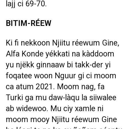
lajj ci 69-70.
BITIM-RÉEW
Ki fi nekkoon Njiitu réewum Gine,
Alfa Konde yékkati na kàddoom
yu njëkk ginnaaw bi takk-der yi
foqatee woon Nguur gi ci moom
ca atum 2021. Moom nag, fa
Turki ga mu daw-làqu la siiwalee
ab widewoo. Mu ciy xamle ni
moom mooy Njiitu réewum Gine