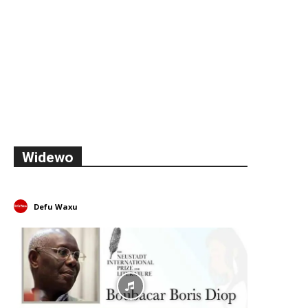
Widewo
Defu Waxu