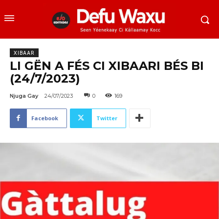
XIBAAR
LI GËN A FÉS CI XIBAARI BÉS BI
(24/7/2023)
Njuga Gay
24/07/2023
0
169
Facebook
Twitter