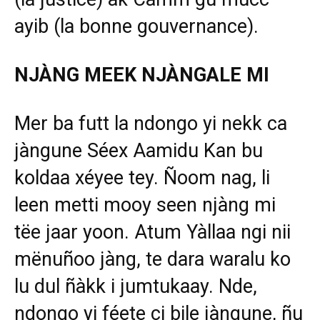
ayib (la bonne gouvernance).
NJÀNG MEEK NJÀNGALE MI
Mer ba futt la ndongo yi nekk ca
jàngune Séex Aamidu Kan bu
koldaa xéyee tey. Ñoom nag, li
leen metti mooy seen njàng mi
tëe jaar yoon. Atum Yàllaa ngi nii
mënuñoo jàng, te dara waralu ko
lu dul ñàkk i jumtukaay. Nde,
ndongo yi féete ci bile jàngune, ñu