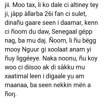
jii. Moo tax, li ko dale ci altiney tey
ji, jàpp àllarba 26i fan ci sulet,
dinañu gaare seen i daamar, kenn
ci ñoom du daw, Senegaal gépp
nag, ba mu daj. Ñoom, li ñu bëgg
mooy Nguur gi xoolaat anam yi
ñuy liggéeye. Naka noonu, ñu koy
woo ci diisoo ak di sàkku mu
xaatimal leen i digaale yu am
maanaa, ba seen nekkin mën a
ñoŋ.