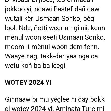
jokkoo yi, ndawi Pastef dañ daw
wutali kër Usmaan Sonko, bég
lool. Nde, ñetti weer a ngi nii, kenn
mënul woon seeti Usmaan Sonko,
moom it mënul woon dem fenn.
Waaye nag, takk-der yaa nga ca
wetu koñ ba ba léegi.
WOTEY 2024 YI
Ginnaaw bi mu yéglee ni day bokk
ci wotey 2024 yi, Aminata Ture mi