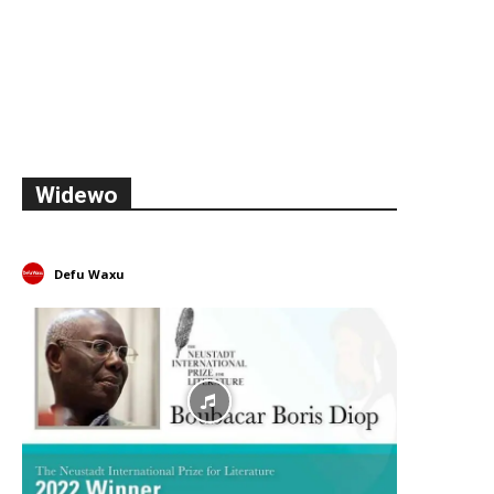
Widewo
Defu Waxu