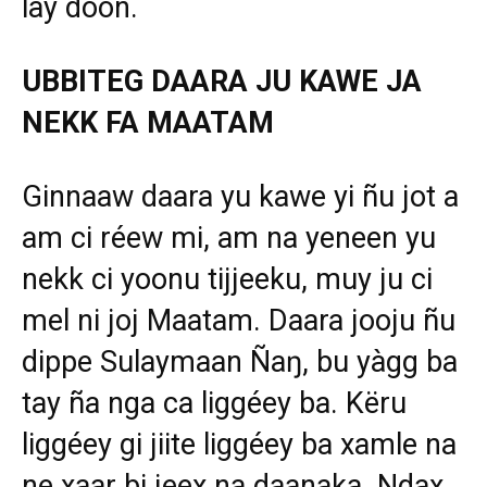
lay doon.
UBBITEG DAARA JU KAWE JA
NEKK FA MAATAM
Ginnaaw daara yu kawe yi ñu jot a
am ci réew mi, am na yeneen yu
nekk ci yoonu tijjeeku, muy ju ci
mel ni joj Maatam. Daara jooju ñu
dippe Sulaymaan Ñaŋ, bu yàgg ba
tay ña nga ca liggéey ba. Këru
liggéey gi jiite liggéey ba xamle na
ne xaar bi jeex na daanaka. Ndax,