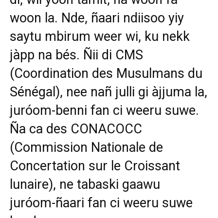
woon la. Nde, ñaari ndiisoo yiy
saytu mbirum weer wi, ku nekk
jàpp na bés. Ñii di CMS
(Coordination des Musulmans du
Sénégal), nee nañ julli gi àjjuma la,
juróom-benni fan ci weeru suwe.
Ña ca des CONACOCC
(Commission Nationale de
Concertation sur le Croissant
lunaire), ne tabaski gaawu
juróom-ñaari fan ci weeru suwe