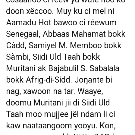
doon xëccoo. Muy ku ci mel ni
Aamadu Hot bawoo ci réewum
Senegaal, Abbaas Mahamat bokk
Càdd, Samiyel M. Memboo bokk
Sàmbi, Siidi Uld Taah bokk
Muritani ak Bajabulil S. Sabalala
bokk Afrig-di-Sidd. Joŋante bi
nag, xawoon na tar. Waaye,
doomu Muritani jii di Siidi Uld
Taah moo mujjee jël ndam li ci
kaw naataangoom yooyu. Kon,