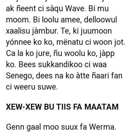
ak ñeent ci sàqu Wave. Bi mu
moom. Bi loolu amee, delloowul
xaalisu jàmbur. Te, ki juumoon
yónnee ko ko, mënatu ci woon jot.
Ca la ko jure, ñu woolu ko, jàpp
ko. Bees sukkandikoo ci waa
Senego, dees na ko àtte ñaari fan
ci weeru suwe.
XEW-XEW BU TIIS FA MAATAM
Genn gaal moo suux fa Werma.