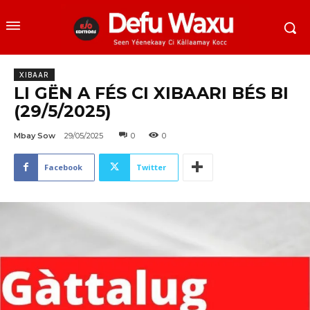
XIBAAR
LI GËN A FÉS CI XIBAARI BÉS BI
(29/5/2025)
Mbay Sow
29/05/2025
0
0
Facebook
Twitter