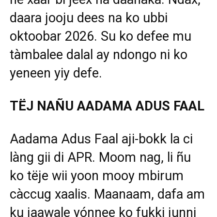
daara jooju dees na ko ubbi
oktoobar 2026. Su ko defee mu
tàmbalee dalal ay ndongo ni ko
yeneen yiy defe.
TËJ NAÑU AADAMA ADUS FAAL
Aadama Adus Faal aji-bokk la ci
làng gii di APR. Moom nag, li ñu
ko tëje wii yoon mooy mbirum
càccug xaalis. Maanaam, dafa am
ku jaawale yónnee ko fukki junni