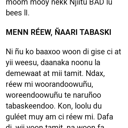
moom mooy nekk Njiitu BAD lu
bees lI.
MENN RÉEW, ÑAARI TABASKI
Ni ñu ko baaxoo woon di gise ci at
yii weesu, daanaka noonu la
demewaat at mii tamit. Ndax,
réew mi woorandoowuñu,
woreendoowuñu te naruñoo
tabaskeendoo. Kon, loolu du
guléet muy am ci réew mi. Dafa
di, wii yoon tamit, na woon fa