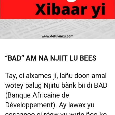
“BAD” AM NA NJIIT LU BEES
Tay, ci alxames ji, lañu doon amal
wotey palug Njiitu bànk bii di BAD
(Banque Africaine de
Développement). Ay lawax yu
cosaanoo ci réew yu wute ñoo ko