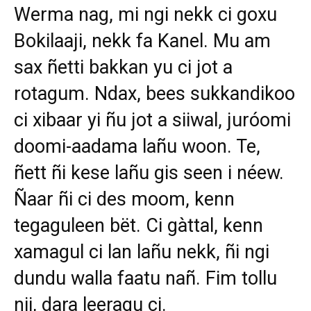
Werma nag, mi ngi nekk ci goxu
Bokilaaji, nekk fa Kanel. Mu am
sax ñetti bakkan yu ci jot a
rotagum. Ndax, bees sukkandikoo
ci xibaar yi ñu jot a siiwal, juróomi
doomi-aadama lañu woon. Te,
ñett ñi kese lañu gis seen i néew.
Ñaar ñi ci des moom, kenn
tegaguleen bët. Ci gàttal, kenn
xamagul ci lan lañu nekk, ñi ngi
dundu walla faatu nañ. Fim tollu
nii, dara leeragu ci.