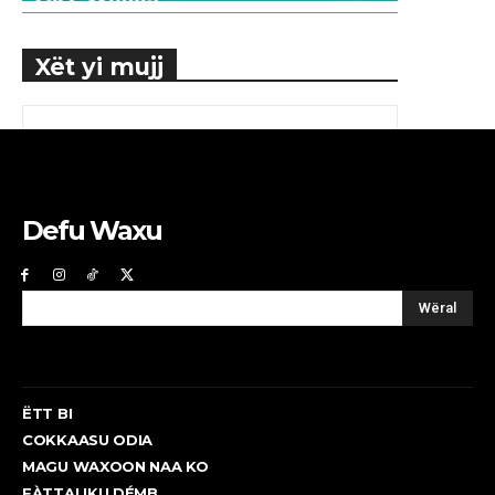
Xët yi mujj
Defu Waxu
Wëral
ËTT BI
COKKAASU ODIA
MAGU WAXOON NAA KO
FÀTTALIKU DÉMB