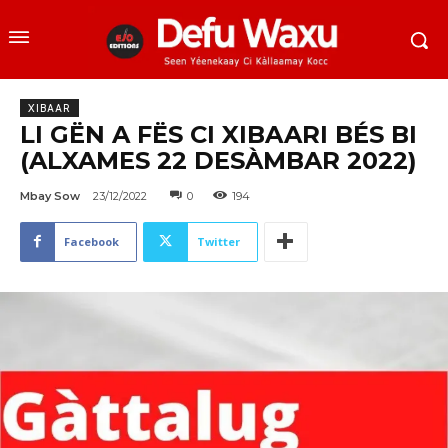
XIBAAR
LI GËN A FËS CI XIBAARI BÉS BI
(ALXAMES 22 DESÀMBAR 2022)
Mbay Sow
23/12/2022
0
194
Facebook
Twitter