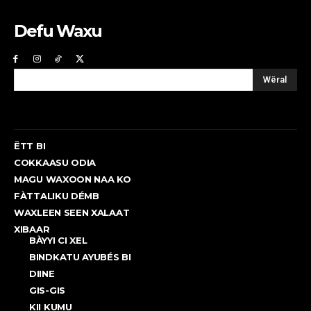
Defu Waxu
Wëral
ËTT BI
COKKAASU ODIA
MAGU WAXOON NAA KO
FÀTTALIKU DÉMB
WAXLEEN SEEN XALAAT
XIBAAR
BÀYYI CI XEL
BINDKATU AYUBÉS BI
DIINE
GIS-GIS
KII KUMU