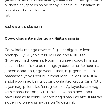
bi donte ne jàppees na ne mooy ki gaa ñi duut baaram, bu
nu sukkandikoo ci li jot a
rot.
NJ
À
NG AK NJ
À
NGALE
Coow diggante ndongo ak Njiitu daara ja
Coow loolu ma nga xewe ca Sigicoor diggante lenn
ndongo luy wuyoo ci turu M.D ak lenn Njiitul lise
(Proviseur) lii di Keeñaa. Ñoom nag seen coow li mi ngi
sosoo ci benn ñaxtu bu ndongo yi doon amal, te ñoom ca
jeneen daara lañu jóge woon (Jibok) ngir génnee seen
naataango yooyu ngir ñu dimbali leen. Ca loolu la Njiit la
àndul woon nag ba ñu jot ca jokkalantey kàddu. Ca la NJiit
la jaar nag, pelent ko, ñu teg ko loxo. Ay layookatam nag
xamle nañu ne song Njiit li taxu ko woon a dem foofu,
ñaxtu baa ko fa yóbbu. Moom nag dinañu ko àtte fukki fan
ak benn ci weeru saŋwiyee wii ñu dëgmal.