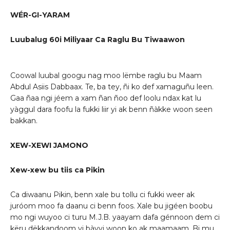
WÉR-GI-YARAM
Luubalug 60i Miliyaar Ca Raglu Bu Tiwaawon
Coowal luubal googu nag moo lëmbe raglu bu Maam
Abdul Asiis Dabbaax. Te, ba tey, ñi ko def xamaguñu leen.
Gaa ñaa ngi jéem a xam ñan ñoo def loolu ndax kat lu
yàggul dara foofu la fukki liir yi ak benn ñàkke woon seen
bakkan.
XEW-XEWI JAMONO
Xew-xew bu tiis ca Pikin
Ca diwaanu Pikin, benn xale bu tollu ci fukki weer ak
juróom moo fa daanu ci benn foos. Xale bu jigéen boobu
mo ngi wuyoo ci turu M.J.B. yaayam dafa génnoon dem ci
këru dëkkandoom yi bàyyi woon ko ak maamaam. Bi mu