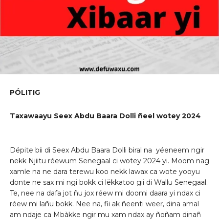
P
Ó
LITIG
Taxawaayu Seex Abdu Baara Dolli ñeel wotey 2024
Dépite bii di Seex Abdu Baara Dolli biral na yéeneem ngir
nekk Njiitu réewum Senegaal ci wotey 2024 yi. Moom nag
xamle na ne dara terewu koo nekk lawax ca wote yooyu
donte ne sax mi ngi bokk ci lëkkatoo gii di Wallu Senegaal.
Te, nee na dafa jot ñu jox réew mi doomi daara yi ndax ci
réew mi lañu bokk. Nee na, fii ak ñeenti weer, dina amal
am ndaje ca Mbàkke ngir mu xam ndax ay ñoñam dinañ