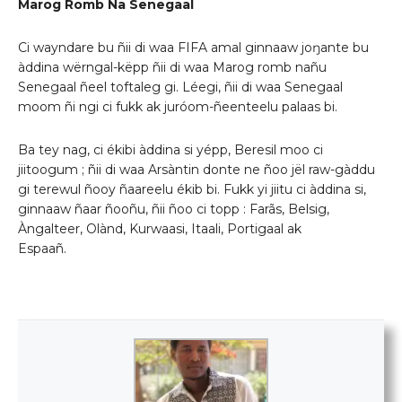
Marog Romb Na Senegaal
Ci wayndare bu ñii di waa FIFA amal ginnaaw joŋante bu
àddina wërngal-këpp ñii di waa Marog romb nañu
Senegaal ñeel toftaleg gi. Léegi, ñii di waa Senegaal
moom ñi ngi ci fukk ak juróom-ñeenteelu palaas bi.
Ba tey nag, ci ékibi àddina si yépp, Beresil moo ci
jiitoogum ; ñii di waa Arsàntin donte ne ñoo jël raw-gàddu
gi terewul ñooy ñaareelu ékib bi. Fukk yi jiitu ci àddina si,
ginnaaw ñaar ñooñu, ñii ñoo ci topp : Farãs, Belsig,
Àngalteer, Olànd, Kurwaasi, Itaali, Portigaal ak
Espaañ.