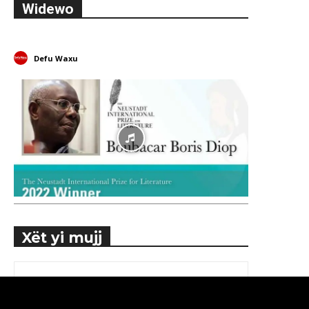
Widewo
Defu Waxu
Xët yi mujj