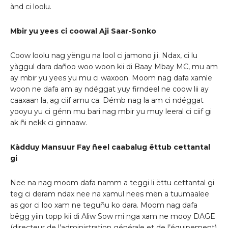
ànd ci loolu.
Mbir yu yees ci coowal Aji Saar-Sonko
Coow loolu nag yëngu na lool ci jamono jii. Ndax, ci lu
yàggul dara dañoo woo woon kii di Baay Mbay MC, mu am
ay mbir yu yees yu mu ci waxoon. Moom nag dafa xamle
woon ne dafa am ay ndéggat yuy firndeel ne coow lii ay
caaxaan la, ag ciif amu ca. Démb nag la am ci ndéggat
yooyu yu ci génn mu bari nag mbir yu muy leeral ci ciif gi
ak ñi nekk ci ginnaaw.
Kàdduy Mansuur Fay ñeel caabalug ëttub cettantal
gi
Nee na nag moom dafa namm a teggi li ëttu cettantal gi
teg ci deram ndax nee na xamul nees mën a tuumaalee
as gor ci loo xam ne teguñu ko dara. Moom nag dafa
bëgg yiin topp kii di Aliw Sow mi nga xam ne mooy DAGE
(directeur de l’administration générale et de l’équipement)