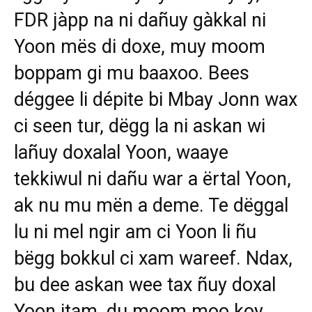
FDR jàpp na ni dañuy gàkkal ni
Yoon mës di doxe, muy moom
boppam gi mu baaxoo. Bees
déggee li dépite bi Mbay Jonn wax
ci seen tur, dëgg la ni askan wi
lañuy doxalal Yoon, waaye
tekkiwul ni dañu war a ërtal Yoon,
ak nu mu mën a deme. Te dëggal
lu ni mel ngir am ci Yoon li ñu
bëgg bokkul ci xam wareef. Ndax,
bu dee askan wee tax ñuy doxal
Yoon itam, du moom moo koy