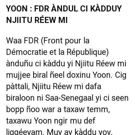
YOON : FDR ÀNDUL CI KÀDDUY
NJIITU RÉEW MI
Waa FDR (Front pour la
Démocratie et la République)
ànduñu ci kàddu yi Njiitu Réew mi
mujjee biral ñeel doxinu Yoon. Cig
pàttali, Njiitu Réew mi dafa
biraloon ni Saa-Senegaal yi ci seen
bopp ñoo war a taxaw temm,
taxawu Yoon ngir mu def
liggéeyam. Muy ay kàddu yoy,