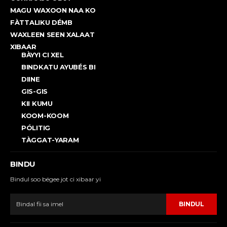
MAGU WAXOON NAA KO
FÀTTALIKU DÉMB
WAXLEEN SEEN XALAAT
XIBAAR
BÀYYI CI XEL
BINDKATU AYUBÉS BI
DIINE
GIS-GIS
KII KUMU
KOOM-KOOM
PÓLITIG
TÀGGAT-YARAM
BINDU
Bindul soo bëgee jot ci xibaar yi
BINDUL