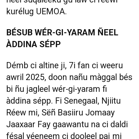
kurélug UEMOA.
BÉSUB WÉR-GI-YARAM ÑEEL
ÀDDINA SÉPP
Démb ci altine ji, 7i fan ci weeru
awril 2025, doon nañu màggal bés
bi ñu jagleel wér-gi-yaram fi
àddina sépp. Fi Senegaal, Njiitu
Réew mi, Sëñ Basiiru Jomaay
Jaaxaar Fay gaawantu na ci daldi
fésal yéeneem ci dooleel paj mi