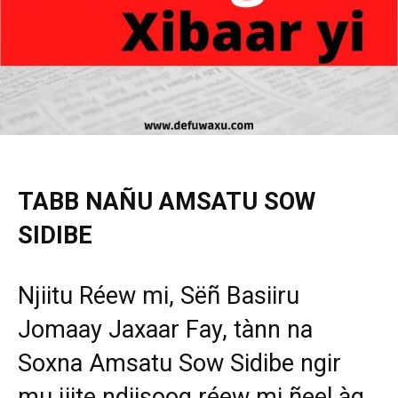
TABB NAÑU AMSATU SOW
SIDIBE
Njiitu Réew mi, Sëñ Basiiru
Jomaay Jaxaar Fay, tànn na
Soxna Amsatu Sow Sidibe ngir
mu jiite ndiisoog réew mi ñeel àq