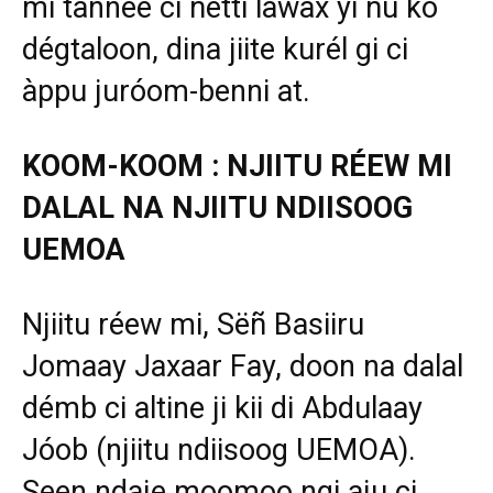
mi tànnee ci ñetti lawax yi ñu ko
dégtaloon, dina jiite kurél gi ci
àppu juróom-benni at.
KOOM-KOOM : NJIITU RÉEW MI
DALAL NA NJIITU NDIISOOG
UEMOA
Njiitu réew mi, Sëñ Basiiru
Jomaay Jaxaar Fay, doon na dalal
démb ci altine ji kii di Abdulaay
Jóob (njiitu ndiisoog UEMOA).
Seen ndaje moomoo ngi aju ci