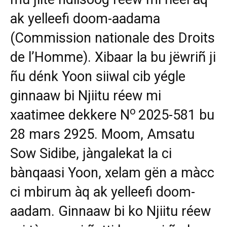
ak yelleefi doom-aadama
(Commission nationale des Droits
de l’Homme). Xibaar la bu jëwriñ ji
ñu dénk Yoon siiwal cib yégle
ginnaaw bi Njiitu réew mi
o
xaatimee dekkere N
2025-581 bu
28 mars 2925. Moom, Amsatu
Sow Sidibe, jàngalekat la ci
bànqaasi Yoon, xelam gën a màcc
ci mbirum àq ak yelleefi doom-
aadam. Ginnaaw bi ko Njiitu réew