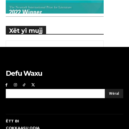
Xët yi mujj
Defu Waxu
Wëral
ËTT BI
COKKAASU ODIA