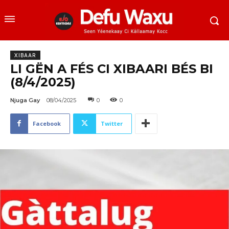
XIBAAR
LI GËN A FÉS CI XIBAARI BÉS BI
(8/4/2025)
Njuga Gay
08/04/2025
0
0
Facebook
Twitter