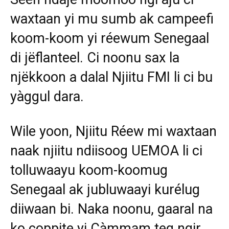
waxtaan yi mu sumb ak campeefi
koom-koom yi réewum Senegaal
di jëflanteel. Ci noonu sax la
njëkkoon a dalal Njiitu FMI li ci bu
yàggul dara.
Wile yoon, Njiitu Réew mi waxtaan
naak njiitu ndiisoog UEMOA li ci
tolluwaayu koom-koomug
Senegaal ak jubluwaayi kurélug
diiwaan bi. Naka noonu, gaaral na
ko coppite yi Càmmam teg ngir