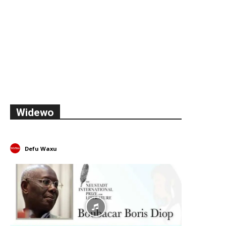
Widewo
Defu Waxu