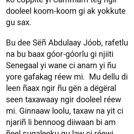
dooleel koom-koom gi ak yokkute
gu sax.
Bu dee Sëñ Abdulaay Jóob, rafetlu
na bu baax góor-góorlu gi njiiti
Senegaal yi wane ci anam yi ñu
yore gafakag réew mi. Mu dellu di
leen ñaax ngir ñu gën a dëgëral
seen taxawaay ngir dooleel réew
mi. Ginnaaw loolu, taxaw na yit ci
njariñ li bennoog diiwaan bi am
ñeel suqaleeku gu law ci réewi