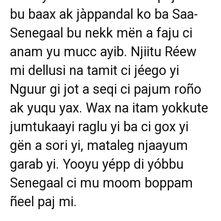
bu baax ak jàppandal ko ba Saa-
Senegaal bu nekk mën a faju ci
anam yu mucc ayib. Njiitu Réew
mi dellusi na tamit ci jéego yi
Nguur gi jot a seqi ci pajum roño
ak yuqu yax. Wax na itam yokkute
jumtukaayi raglu yi ba ci gox yi
gën a sori yi, mataleg njaayum
garab yi. Yooyu yépp di yóbbu
Senegaal ci mu moom boppam
ñeel paj mi.