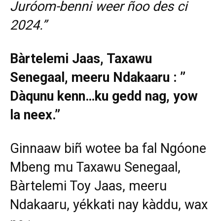
Juróom-benni weer ñoo des ci
2024.”
Bàrtelemi Jaas, Taxawu
Senegaal, meeru Ndakaaru : ”
Dàqunu kenn…ku gedd nag, yow
la neex.”
Ginnaaw biñ wotee ba fal Ngóone
Mbeng mu Taxawu Senegaal,
Bàrtelemi Toy Jaas, meeru
Ndakaaru, yékkati nay kàddu, wax