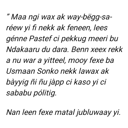
” Maa ngi wax ak way-bëgg-sa-
réew yi fi nekk ak feneen, lees
génne Pastef ci pekkug meeri bu
Ndakaaru du dara. Benn xeex rekk
a nu war a yitteel, mooy fexe ba
Usmaan Sonko nekk lawax ak
bàyyig ñi ñu jàpp ci kaso yi ci
sababu pólitig.
Nan leen fexe matal jubluwaay yi.