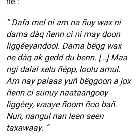
ne :
” Dafa mel ni am na ñuy wax ni
dama dàq ñenn ci ni may doon
liggéeyandool. Dama bëgg wax
ne dàq ak gedd du benn. […] Maa
ngi dalal xelu ñépp, loolu amul.
Am nay palaas yuñ bëggoon a jox
ñenn ci sunuy naataangooy
liggéey, waaye ñoom ñoo bañ.
Nun, nangul nan leen seen
taxawaay. “