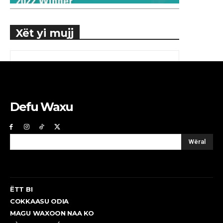
Xët yi mujj
Defu Waxu
Wëral
ËTT BI
COKKAASU ODIA
MAGU WAXOON NAA KO