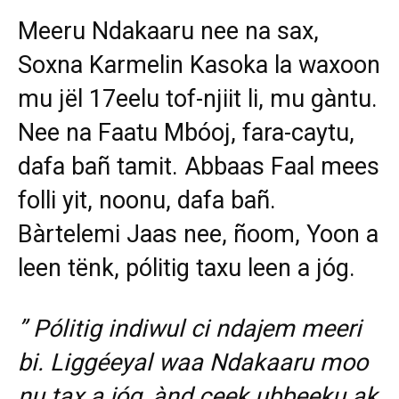
Meeru Ndakaaru nee na sax,
Soxna Karmelin Kasoka la waxoon
mu jël 17eelu tof-njiit li, mu gàntu.
Nee na Faatu Mbóoj, fara-caytu,
dafa bañ tamit. Abbaas Faal mees
folli yit, noonu, dafa bañ.
Bàrtelemi Jaas nee, ñoom, Yoon a
leen tënk, pólitig taxu leen a jóg.
” Pólitig indiwul ci ndajem meeri
bi. Liggéeyal waa Ndakaaru moo
nu tax a jóg, ànd ceek ubbeeku ak