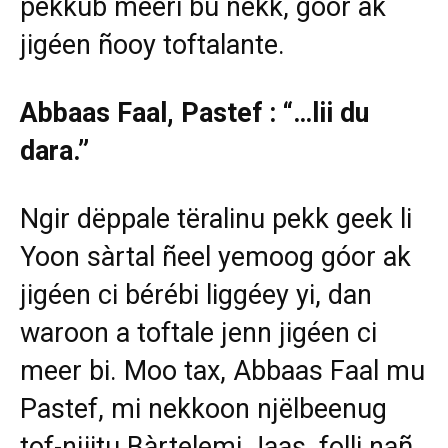
pekkub meeri bu nekk, góor ak
jigéen ñooy toftalante.
Abbaas Faal, Pastef : “…lii du
dara.”
Ngir dëppale tëralinu pekk geek li
Yoon sàrtal ñeel yemoog góor ak
jigéen ci bérébi liggéey yi, dan
waroon a toftale jenn jigéen ci
meer bi. Moo tax, Abbaas Faal mu
Pastef, mi nekkoon njëlbeenug
tof-njiitu Bàrtelemi Jaas, folli nañ