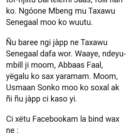
ko. Ngóone Mbeng mu Taxawu
Senegaal moo ko wuutu.
Ñu baree ngi jàpp ne Taxawu
Senegaal dafa wor. Waaye, ndeyu-
mbill ji moom, Abbaas Faal,
yëgalu ko sax yaramam. Moom,
Usmaan Sonko moo ko soxal ak
ñi ñu jàpp ci kaso yi.
Ci xëtu Facebookam la bind wax
ne :