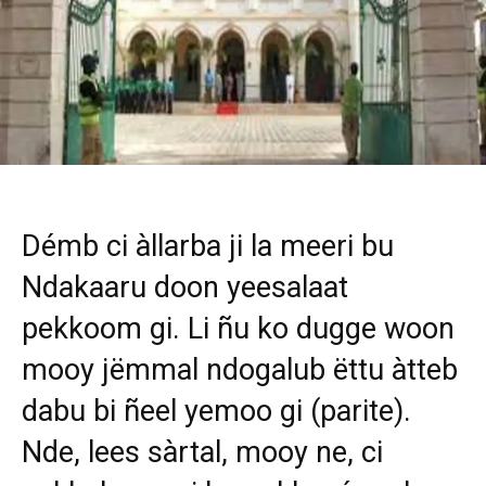
Démb ci àllarba ji la meeri bu
Ndakaaru doon yeesalaat
pekkoom gi. Li ñu ko dugge woon
mooy jëmmal ndogalub ëttu àtteb
dabu bi ñeel yemoo gi (parite).
Nde, lees sàrtal, mooy ne, ci