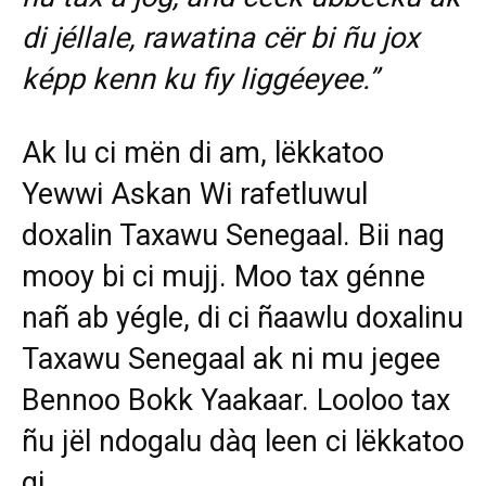
di jéllale, rawatina cër bi ñu jox
képp kenn ku fiy liggéeyee.”
Ak lu ci mën di am, lëkkatoo
Yewwi Askan Wi rafetluwul
doxalin Taxawu Senegaal. Bii nag
mooy bi ci mujj. Moo tax génne
nañ ab yégle, di ci ñaawlu doxalinu
Taxawu Senegaal ak ni mu jegee
Bennoo Bokk Yaakaar. Looloo tax
ñu jël ndogalu dàq leen ci lëkkatoo
gi.