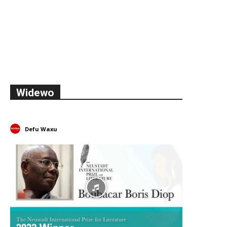
Widewo
Defu Waxu