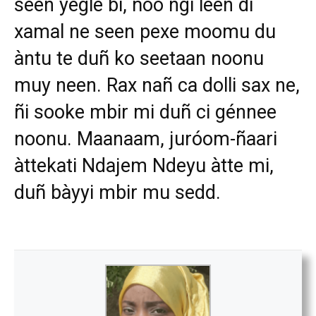
seen yégle bi, ñoo ngi leen di
xamal ne seen pexe moomu du
àntu te duñ ko seetaan noonu
muy neen. Rax nañ ca dolli sax ne,
ñi sooke mbir mi duñ ci génnee
noonu. Maanaam, juróom-ñaari
àttekati Ndajem Ndeyu àtte mi,
duñ bàyyi mbir mu sedd.