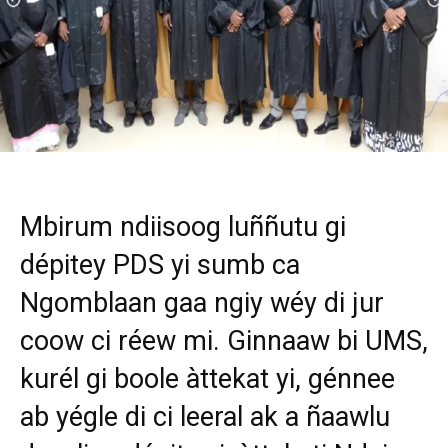
Mbirum ndiisoog luññutu gi
dépitey PDS yi sumb ca
Ngomblaan gaa ngiy wéy di jur
coow ci réew mi. Ginnaaw bi UMS,
kurél gi boole àttekat yi, génnee
ab yégle di ci leeral ak a ñaawlu