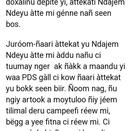
doxalinu dépite yi, àttekati Ndajem
Ndeyu àtte mi génne nañ seen
bos.
Juróom-ñaari àttekat yu Ndajem
Ndeyu àtte mi àddu nañu ci
tuumay nger ak ñàkk a maandu yi
waa PDS gàll ci kow ñaari àttekat
yu bokk seen biir. Ñoom nag, ñu
ngiy artook a moytuloo ñiy jéem
tilimal deru campeefi réew mi,
bëgg a yee fitna ci réew mi. Ci