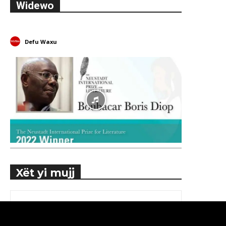
Widewo
Defu Waxu
Xët yi mujj