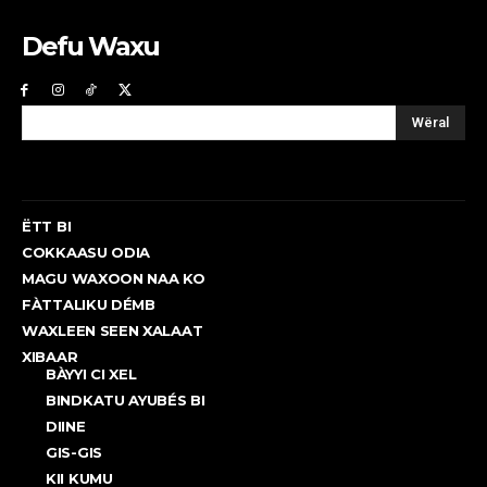
Defu Waxu
Wëral
ËTT BI
COKKAASU ODIA
MAGU WAXOON NAA KO
FÀTTALIKU DÉMB
WAXLEEN SEEN XALAAT
XIBAAR
BÀYYI CI XEL
BINDKATU AYUBÉS BI
DIINE
GIS-GIS
KII KUMU