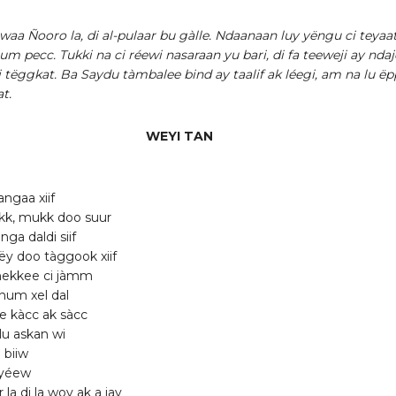
waa Ñooro la, di al-pulaar bu gàlle. Ndaanaan luy yëngu ci teyaa
 um pecc. Tukki na ci réewi nasaraan yu bari, di fa teeweji ay nda
i tëggkat. Ba Saydu tàmbalee bind ay taalif ak léegi, am na lu ëp
t.
WEYI TAN
ngaa xiif
kk, mukk doo suur
nga daldi siif
rëy doo tàggook xiif
nekkee ci jàmm
num xel dal
 kàcc ak sàcc
lu askan wi
 biiw
a yéew
 la di la woy ak a jay