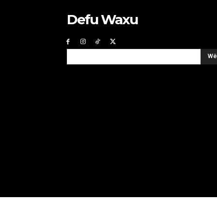
Defu Waxu
Wë