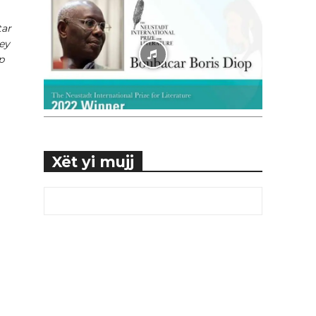
tar
jey
p
Xët yi mujj