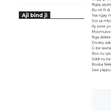
Ngay jayaxu
Bu nit ñi d
Aji bind ji
Yaa ngay m
Sos sa mbo
Ay pexe yo
Moomuloo l
Nga dëkke
Dooley ask
Ci biir law
Boo nu ŋàc
Siddi nu b
Booba fekk n
Saw yàppu