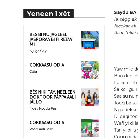
Saydu BA
Yeneen i xët
la, tëgg ak
fecckat ak 
ñaar-fukki a
BÉS BI ÑU JAGLEEL
JASPORAA BI FI RÉEW
MI
Njuga Gay
COKKAASU ODIA
Yaw mile da
Odia
Boo dee le
Lu la romb 
Sa koll gu 
BÉS NIKI TAY, NEELEEN
Saa su nu 
DOKTOOR PÀPPA AALI
JÀLLO
Toog ba su
Ndey Koddu Faal
Nga dëkkee
Di déqi too
COKKAASU ODIA
Weñ yi di la
Paap Aali Jàllo
Tan yi di l
Cogg gi dar