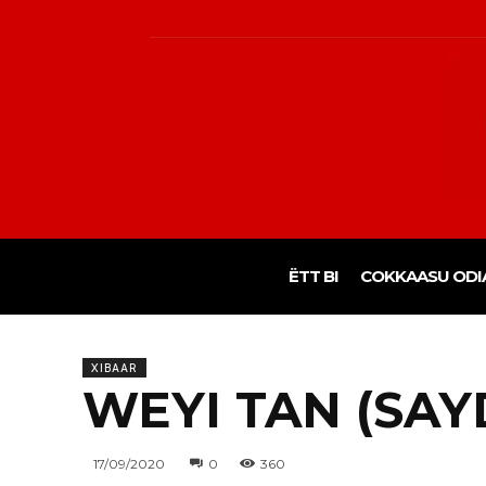
ËTT BI
COKKAASU ODI
XIBAAR
WEYI TAN (SAY
17/09/2020
0
360