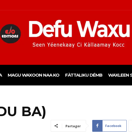
A
MAGU WAXOON NAA KO
FÀTTALIKU DÉMB
WAXLEEN S
DU BA)
Facebook
Partager