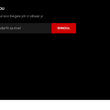
DU
ul soo bëgee jot ci xibaar yi
BINDUL