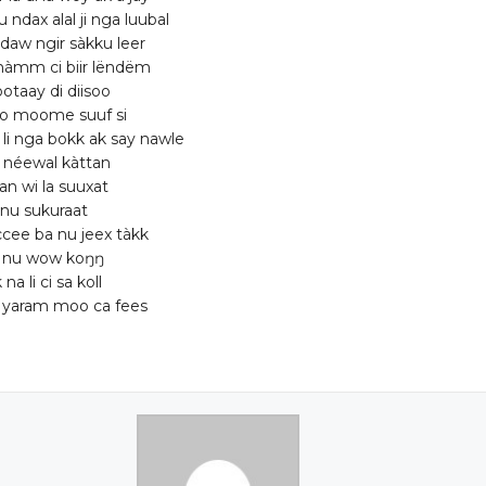
 ndax alal ji nga luubal
i daw ngir sàkku leer
àmm ci biir lëndëm
otaay di diisoo
o moome suuf si
i nga bokk ak say nawle
 néewal kàttan
an wi la suuxat
tanu sukuraat
cee ba nu jeex tàkk
a nu wow koŋŋ
a li ci sa koll
 yaram moo ca fees