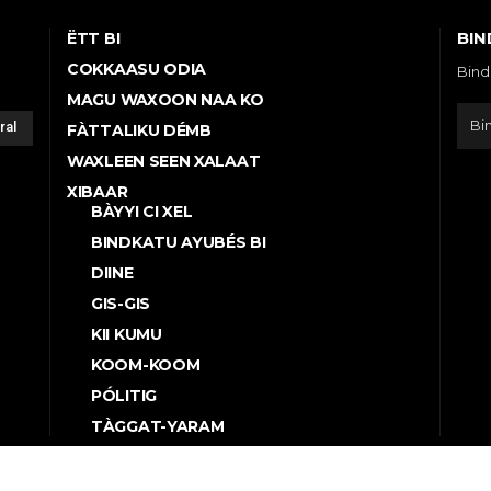
BIN
ËTT BI
COKKAASU ODIA
Bind
MAGU WAXOON NAA KO
ral
FÀTTALIKU DÉMB
WAXLEEN SEEN XALAAT
XIBAAR
BÀYYI CI XEL
BINDKATU AYUBÉS BI
DIINE
GIS-GIS
KII KUMU
KOOM-KOOM
PÓLITIG
TÀGGAT-YARAM