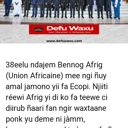
38eelu ndajem Bennog Afrig
(Union Africaine) mee ngi ñuy
amal jamono yii fa Ecopi. Njiiti
réewi Afrig yi di ko fa teewe ci
diirub ñaari fan ngir waxtaane
ponk yu deme ni jàmm,