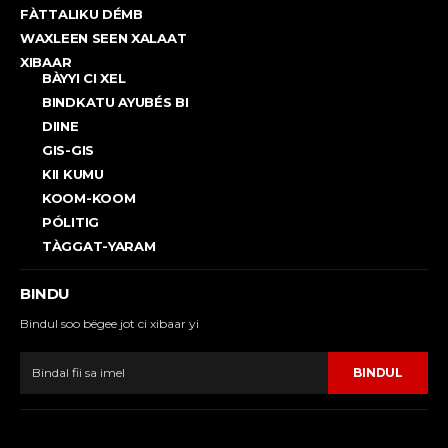
FÀTTALIKU DÉMB
WAXLEEN SEEN XALAAT
XIBAAR
BÀYYI CI XEL
BINDKATU AYUBÉS BI
DIINE
GIS-GIS
KII KUMU
KOOM-KOOM
PÓLITIG
TÀGGAT-YARAM
BINDU
Bindul soo bëgee jot ci xibaar yi
BINDUL