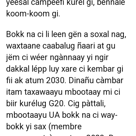
yeesal campeefi kurél gi, bennale
koom-koom gi.
Bokk na ci li leen gën a soxal nag,
waxtaane caabalug ñaari at gu
jëm ci wéer ngànnaay yi ngir
dakkal lépp luy xare ci kembar gi
fii ak atum 2030. Dinañu càmbar
itam taxawaayu mbootaay mi ci
biir kurélug G20. Cig pàttali,
mbootaayu UA bokk na ci way-
bokk yi sax (membre