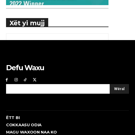
Xët yi mujj
Defu Waxu
Wëral
ËTT BI
COKKAASU ODIA
MAGU WAXOON NAA KO