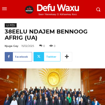
LI FËS
38EELU NDAJEM BENNOOG
AFRIG (UA)
Njuga Gay
15/02/2025
0
0
Facebook
Twitter