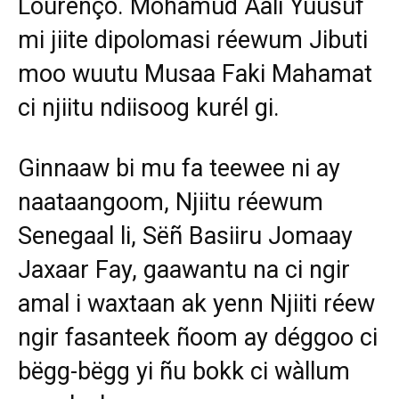
Lourenço. Mohamud Aali Yuusuf
mi jiite dipolomasi réewum Jibuti
moo wuutu Musaa Faki Mahamat
ci njiitu ndiisoog kurél gi.
Ginnaaw bi mu fa teewee ni ay
naataangoom, Njiitu réewum
Senegaal li, Sëñ Basiiru Jomaay
Jaxaar Fay, gaawantu na ci ngir
amal i waxtaan ak yenn Njiiti réew
ngir fasanteek ñoom ay déggoo ci
bëgg-bëgg yi ñu bokk ci wàllum