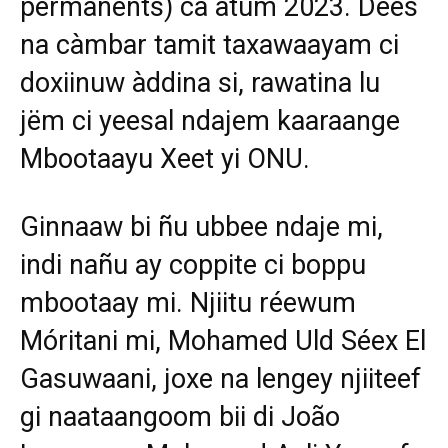
permanents) ca atum 2023. Dees
na càmbar tamit taxawaayam ci
doxiinuw àddina si, rawatina lu
jëm ci yeesal ndajem kaaraange
Mbootaayu Xeet yi ONU.
Ginnaaw bi ñu ubbee ndaje mi,
indi nañu ay coppite ci boppu
mbootaay mi. Njiitu réewum
Móritani mi, Mohamed Uld Séex El
Gasuwaani, joxe na lengey njiiteef
gi naataangoom bii di João