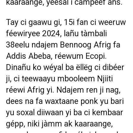
kaaraange, yeesal i càmpeef añs.
Tay ci gaawu gi, 15i fan ci weeruw
féewiryee 2024, lañu tàmbali
38eelu ndajem Bennoog Afrig fa
Addis Abeba, réewum Ecopi.
Dinañu ko wéyal ba ëllëg ci dibéer
ji, ci teewaayu mbooleem Njiiti
réewi Afrig yi. Ndajem ren ji nag,
dees na fa waxtaane ponk yu bari
yu soxal diiwaan yi ba ci kembaar
gépp, niki jàmm ak kaaraange,