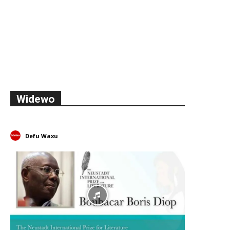
Widewo
Defu Waxu