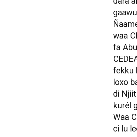
dara a
gaawu 
Ñaamey
waa C
fa Abu
CEDEA
fekku 
loxo b
di Nji
kurél 
Waa CE
ci lu l