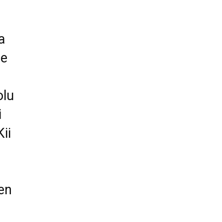
a
je
olu
i
ii
e
en