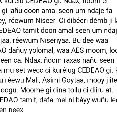
k kurélu CEDEAO gi. Ndax, ñoom ci
gi lañu doon amal seen um ndaje fa
, réewum Niseer. Ci dibéeri démb ji l
EDEAO tamit doon amal seen um nda
jaa, réewum Niseriyaa. Bu dee waa
O dañuy yolomal, waa AES moom, lo
leen ca. Ndax, ñoom raxas nañu seen 
a mu set wecc ci kurélug CEDEAO gi. K
itu réewu Mali, Asimi Goytaa, mooy jiit
googu. Moome gi dina tollu ci diiru at.
DAO tamit, dafa mel ni bàyyiwuñu le
een neex.