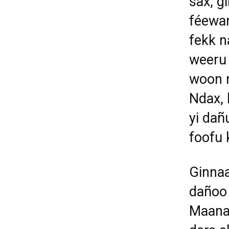
sax, g
féewar
fekk n
weeru 
woon m
Ndax, 
yi dañ
foofu 
Ginnaa
dañoo 
Maanaa