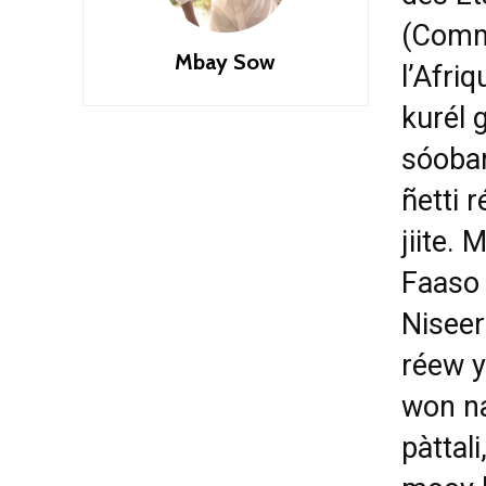
(Comm
Mbay Sow
l’Afri
kurél 
sóobar
ñetti 
jiite.
Faaso 
Niseer
réew y
won na
pàttal