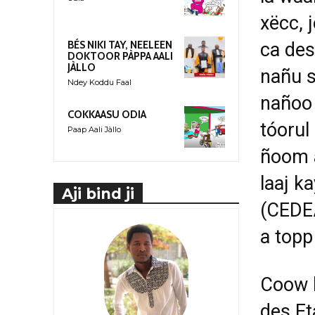
xëcc, 
ca des
BÉS NIKI TAY, NEELEEN
DOKTOOR PÀPPA AALI
JÀLLO
nañu s
Ndey Koddu Faal
nañoo 
COKKAASU ODIA
tóorul 
Paap Aali Jàllo
ñoom a
laaj k
Aji bind ji
(CEDEA
a topp 
Coow l
des Et