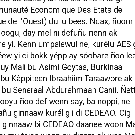
unauté Economique Des Etats de
que de l’Ouest) du lu bees. Ndax, ñoom
googu, day mel ni defuñu nenn ak
e yi. Kenn umpalewul ne, kurélu AES g
réew yi ci bokk yépp ay sóobare ñoo le
 Muy Mali bu Asimi Goytaa, Burkinaa
bu Kàppiteen Ibraahiim Taraawore ak
 bu Seneraal Abdurahmaan Canii. Ñett
ooyu ñoo def wenn say, ba noppi, ne
ñu ginnaaw kurél gii di CEDEAO. Cig
i, ginnaaw bi CEDEAO daanee woon Mal