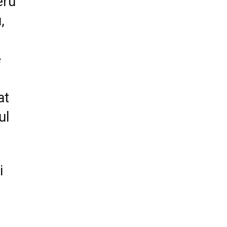
eru
,
e
at
ul
i