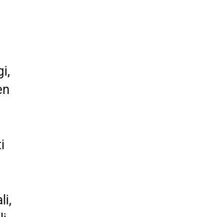
i,
en
i
i,