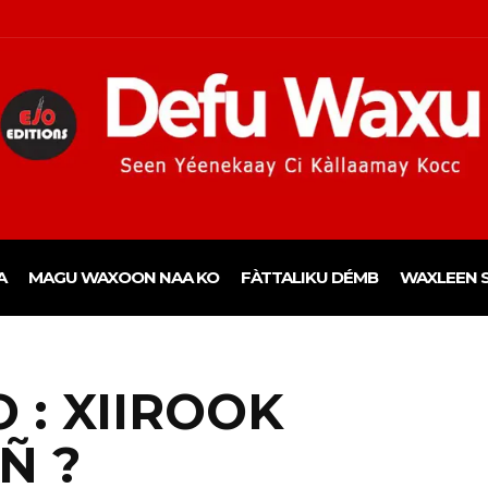
A
MAGU WAXOON NAA KO
FÀTTALIKU DÉMB
WAXLEEN S
 : XIIROOK
Ñ ?