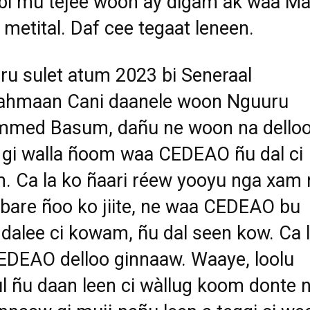
i mu tëjee woon ay digam ak waa Mal
n metital. Daf cee tegaat leneen.
ru sulet atum 2023 bi Seneraal
ahmaan Cani daanele woon Nguuru
med Basum, dañu ne woon na dello
gi walla ñoom waa CEDEAO ñu dal ci
 Ca la ko ñaari réew yooyu nga xam 
bare ñoo ko jiite, ne waa CEDEAO bu
dalee ci kowam, ñu dal seen kow. Ca 
DEAO delloo ginnaaw. Waaye, loolu
l ñu daan leen ci wàllug koom donte 