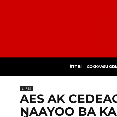
ËTT BI
COKKAASU ODI
LI FËS
AES AK CEDEAO
ŊAAYOO BA KA