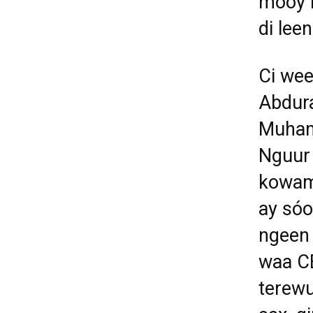
mooy b
di lee
Ci wee
Abdur
Muham
Nguur 
kowam.
ay sóo
ngeen 
waa CE
terewu