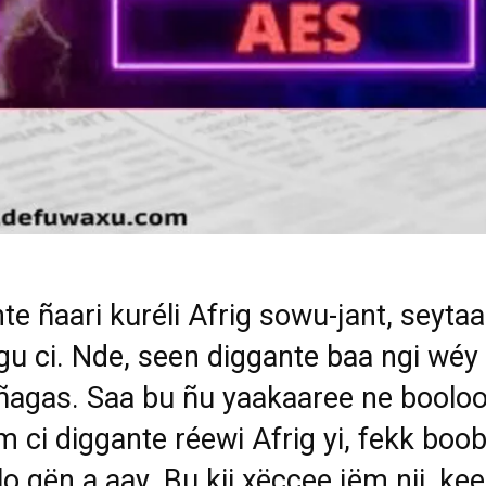
te ñaari kuréli Afrig sowu-jant, seyta
u ci. Nde, seen diggante baa ngi wéy 
ñagas. Saa bu ñu yaakaaree ne boolo
m ci diggante réewi Afrig yi, fekk boo
lo gën a aay. Bu kii xëccee jëm nii, kee