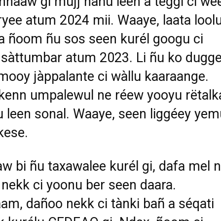
innaaw gi mujj nañu leen a teggi ci we
yee atum 2024 mii. Waaye, laata loolu
a ñoom ñu sos seen kurél googu ci
sàttumbar atum 2023. Li ñu ko dugg
ooy jàppalante ci wàllu kaaraange.
kenn umpalewul ne réew yooyu rëtalk
u leen sonal. Waaye, seen liggéey yem
kese.
w bi ñu taxawalee kurél gi, dafa mel n
nekk ci yoonu ber seen daara.
m, dañoo nekk ci tànki bañ a séqati