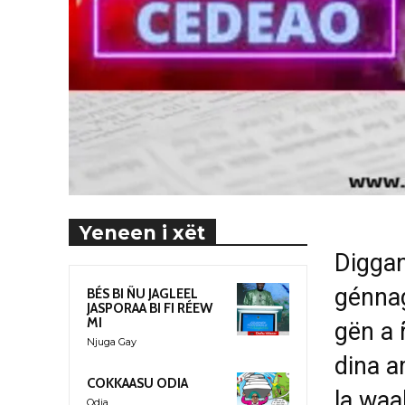
Yeneen i xët
Diggan
génnag
BÉS BI ÑU JAGLEEL
JASPORAA BI FI RÉEW
MI
gën a 
Njuga Gay
dina a
COKKAASU ODIA
la waa
Odia