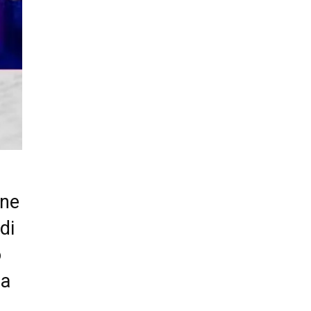
ane
di
o
ba