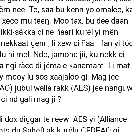
jëm nee. Te, saa bu kenn yolomalee, k
 xëcc mu teeŋ. Moo tax, bu dee daan
ikki-sàkka ci ne ñaari kurél yi mën
nekkaat genn, li xew ci ñaari fan yi tó
lu ni mel. Nde, jamono jii, ku nekk ci
 ngi ràcc di jëmale kanamam. Li mat
ay mooy lu sos xaajaloo gi. Mag jee
O) jubul walla rakk (AES) jee nanguw
ci ndigali mag ji ?
i dox diggante réewi AES yi (Alliance
ats du Sahel) ak kurélu CEDEAO gi