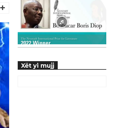
Xët yi mujj