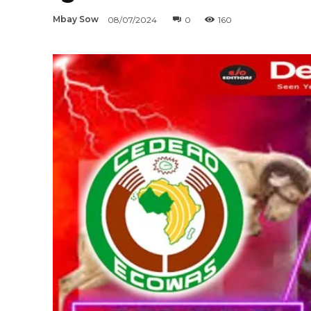
Mbay Sow
08/07/2024
0
160