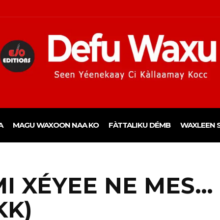
A
MAGU WAXOON NAA KO
FÀTTALIKU DÉMB
WAXLEEN S
MI XÉYEE NE MES…
KK)