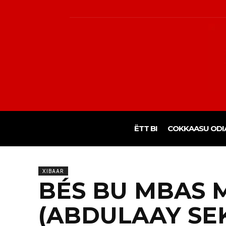
ËTT BI
COKKAASU ODI
XIBAAR
BÉS BU MBAS 
(ABDULAAY SE