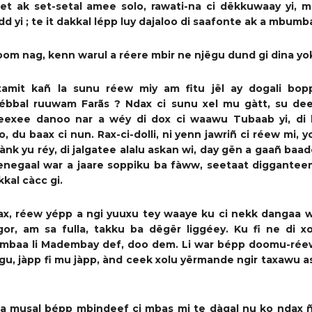
set ak set-setal amee solo
, rawati-na ci dëkkuwaay yi, m
 yi ; te it dakkal lépp luy d
ajaloo di
saafonte ak a
mbumb
oom nag,
kenn warul a réere mbir
ne
njëgu dund gi
dina yo
 tamit
kañ la
s
unu réew
miy
am fitu
jël
ay
dogali bop
jébbal ruuwam
Farãs ? Ndax
ci
sunu xel
mu gàtt
, su
dee
eexee danoo nar a wéy di dox ci waawu Tubaab yi, di 
o,
du baax ci nun
.
Rax-
ci-doll
i,
ni
yenn
jawriñ ci réew mi, y
nk yu réy, di
jalgat
ee
alalu askan
wi,
day gën a gaañ baad
enegaal
war a jaar
e soppiku ba fàww, seetaat diggantee
kal càcc gi
.
ax, réew yépp a ngi yuuxu tey waaye ku ci nekk dangaa w
gor
,
am sa fulla,
takku ba dëgër liggéey
.
Ku fi ne di x
mbaa li
Madembay
def
, doo dem
. Li war bépp doomu-rée
u, jàpp
fi mu
jàpp,
ànd cee
k xolu
yërmande
ngir
taxawu
a
lla musal bépp mbindeef ci mbas mi te dàqal nu ko ndax 