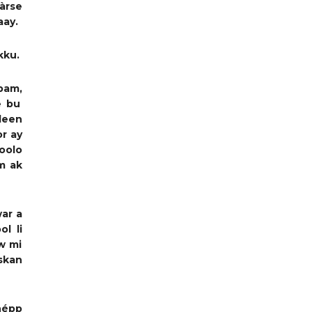
à
rse
aay
.
kku
.
pam,
 bu
leen
or ay
oolo
m ak
ar a
ool
li
w mi
skan
ñépp