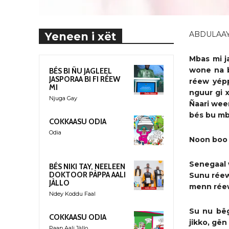
ABDULAAY
Yeneen i xët
Mbas mi
j
w
o
ne
na
BÉS BI ÑU JAGLEEL
JASPORAA BI FI RÉEW
réew y
ép
MI
nguur gi
Njuga Gay
Ñaari wee
bés bu mb
COKKAASU ODIA
Odia
Noon boo 
Senegaa
l
BÉS NIKI TAY, NEELEEN
DOKTOOR PÀPPA AALI
Sunu rée
JÀLLO
menn réew
Ndey Koddu Faal
Su nu bë
COKKAASU ODIA
jikko, gën
Paap Aali Jàllo