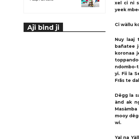
xel
ci
ni 
yeek mbedd
Ci wàllu
k
Aji bind ji
Nuy laaj
bañatee 
koronaa j
toppando
ndombo-tà
yi.
Fii la
S
Frãs
te dak
Dëgg la s
ànd ak n
Masàmba
mooy dëgg
wi
.
Yal na Yà