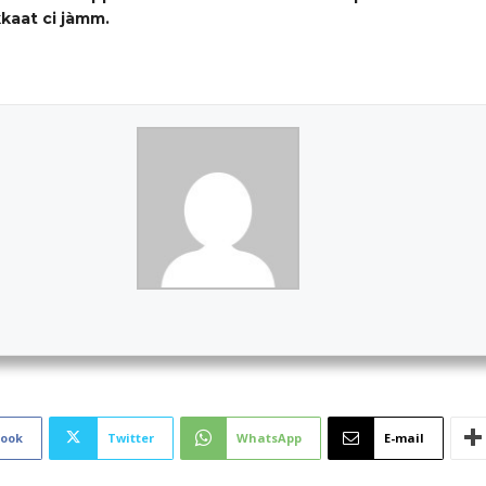
kaat ci jàmm.
book
Twitter
WhatsApp
E-mail