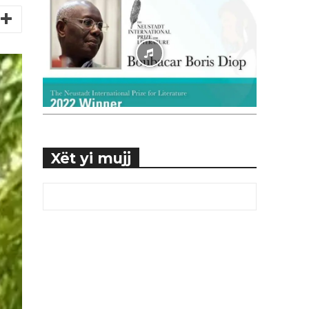
Xët yi mujj