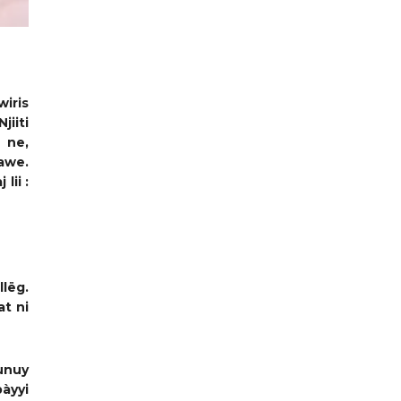
iris
jiiti
u
ne
,
lawe
.
 lii
:
llëg.
at ni
unuy
àyyi