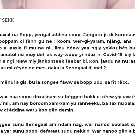
 SEKK
aaxal na
ñ
épp, yëngal
àddina sépp. Jàngoro jii di
k
oronaaw
boppam ci fànn
gu
ne : koom,
wér
–
gi
–
yaram
, njàng, añs. N
p
a
jaaxle
fi mu ne nii
,
limu
néew
y
aa ng
iy yokku
bés b
xa
matu
l
n
u m
uy def ak
way-wopp yi
nda
x
ni Covid
-19 bi
y 
r a ngi réew miy jànkonteek
feebar bi
. Kon, jaadu na nu laaj
as mi xéyee ne mes, naka la Senegaal di mel
?
mënul a gis, bu la songee fàww sa bopp ubu, sa fit rëcc
.
 war
na
a soppi doxal
inam
su bëggee bokk ci réew yiy raw ë
w
mii
,
a
m na
y boroom xam-xam
yu ràññeeku, ba tax nu xala
 ci àddina
waru
ko
o gën
demin
.
ggee sunu
Senega
al am ndam nag, war nanoo xoolaat s
 a yar sunu bopp
, defaraat sunu nekkin
.
War nanoo gën a b