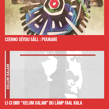
CEERNO SÉYDU SÀLL : PUUKARE
LI CI BIIR “XELUM XALAM” BU LÀMP FAAL KALA