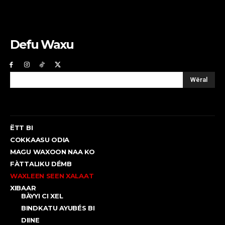
Defu Waxu
Wëral
ËTT BI
COKKAASU ODIA
MAGU WAXOON NAA KO
FÀTTALIKU DÉMB
WAXLEEN SEEN XALAAT
XIBAAR
BÀYYI CI XEL
BINDKATU AYUBÉS BI
DIINE