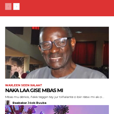
WAXLEEN SEEN XALAAT
NAKA LAA GISE MBAS MI
Mbas mu dërkiis, ñàkk teggin tey jur tiiñalante ci biir réew mi ak ci...
Baabakar Jóob Buuba