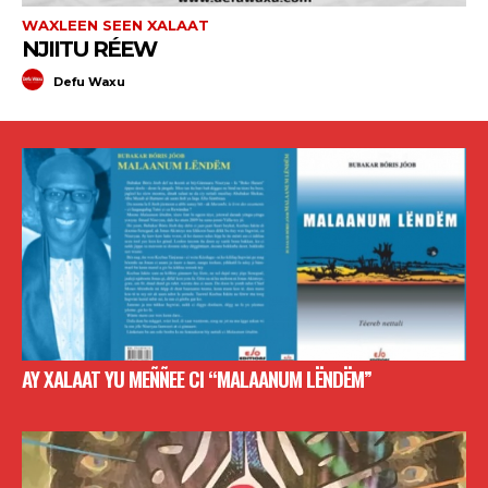
WAXLEEN SEEN XALAAT
NJIITU RÉEW
Defu Waxu
AY XALAAT YU MEÑÑEE CI “MALAANUM LËNDËM”