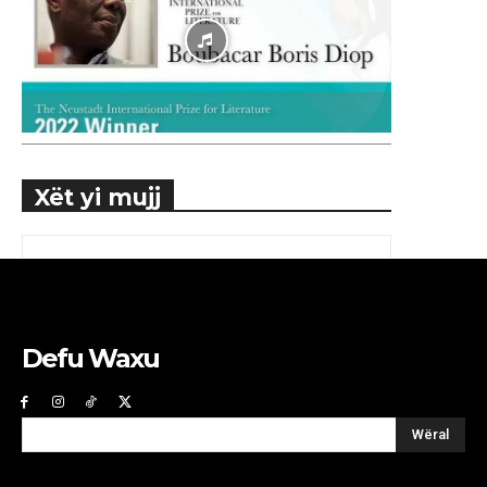
Xët yi mujj
Defu Waxu
Wëral