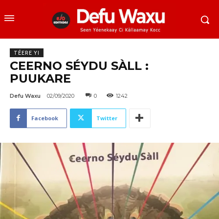
TÉERE YI
CEERNO SÉYDU SÀLL :
PUUKARE
Defu Waxu
02/09/2020
0
1242
Facebook
Twitter