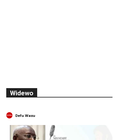
Widewo
Defu Waxu