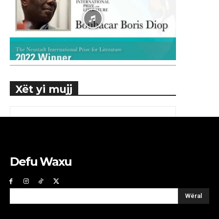
Xët yi mujj
Defu Waxu
Wëral