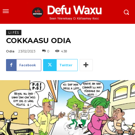
LI FËS
COKKAASU ODIA
Odia
23/02/2023
0
438
Facebook
Twitter