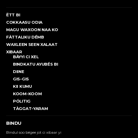
ËTT BI
COKKAASU ODIA
MAGU WAXOON NAA KO
FÀTTALIKU DÉMB
WAXLEEN SEEN XALAAT
XIBAAR
BÀYYI CI XEL
BINDKATU AYUBÉS BI
DIINE
GIS-GIS
KII KUMU
KOOM-KOOM
PÓLITIG
TÀGGAT-YARAM
BINDU
Bindul soo bëgee jot ci xibaar yi