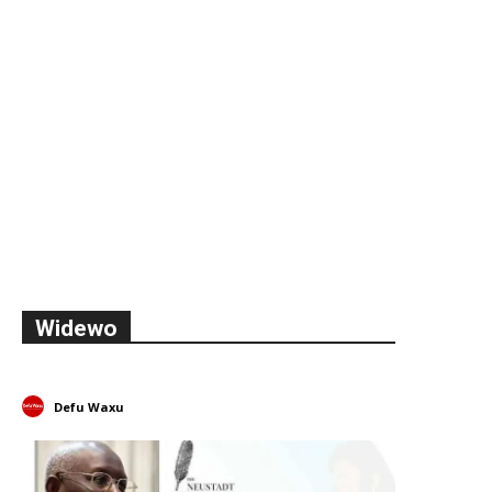
Widewo
Defu Waxu