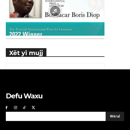
Xët yi mujj
Defu Waxu
Wëral