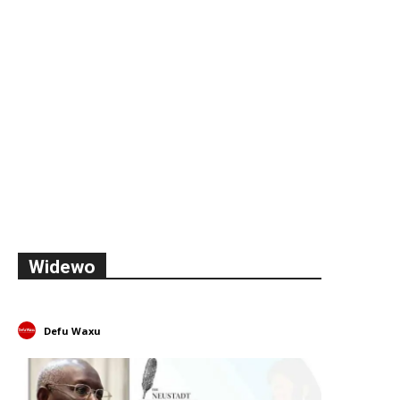
Widewo
Defu Waxu