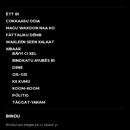
ËTT BI
COKKAASU ODIA
MAGU WAXOON NAA KO
FÀTTALIKU DÉMB
WAXLEEN SEEN XALAAT
XIBAAR
BÀYYI CI XEL
BINDKATU AYUBÉS BI
DIINE
GIS-GIS
KII KUMU
KOOM-KOOM
PÓLITIG
TÀGGAT-YARAM
BINDU
Bindul soo bëgee jot ci xibaar yi