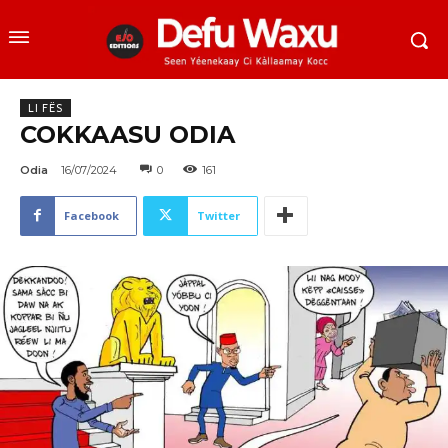
LI FËS
COKKAASU ODIA
Odia
16/07/2024
0
161
Facebook
Twitter