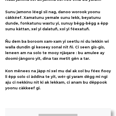
Sunu jamono léegi
s
ii nag, danoo
worook
yoonu
càkkéef. Xamat
unu yemale
sunu lekk
, b
e
yatunu
dunde, fonk
atu
nu waxtu yi, sunuy bëgg-bëgg
a ëpp
sunu
kàttan
, xel yi dalatuñ, xol yi féexatuñ.
Ñu dem ba boro
o
m
xam-xam yi seetlu ni du lekkin w
i
walla dundin gi keseey sonal nit ñi. Ci seen gis-gis,
leneen am na solo te mooy njàqare
: bu amulee ay
doomi-jàngoro yit, dina tax metit gën a tar.
Kon
mënees na jàpp
ni
xel mu dal ak xol bu féex
ñooy
li ëpp solo ci àddina t
e
yit
,
wér-gi yaram dëgg mi ngi
aju ci nekkin
u nit ki
ak lekk
am
,
ci anam bu
dëppook
yoonu
càkkeef gi.