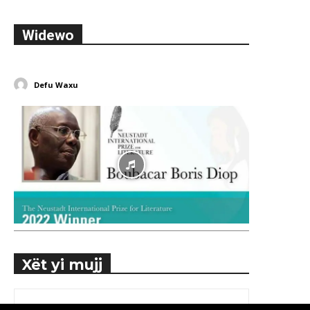
Widewo
Defu Waxu
Xët yi mujj