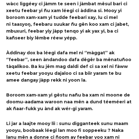
wàcc lig
g
éey ci jàmm te seen i jàmbat mësul bari ci
xeet
u feebar yi ñu xam léegi ci àddi
na si.
Mooy yi
b
oro
o
m xam-xam yi tudde
feebar
i xay, lu ci mel
ni
taasyo
ŋ
,
feeba
ru suukar ñu gën koo xam ci jab
et,
mbuxuri, feebar yiy jàpp
tenqo
yi ak yax
yi, ba ci
k
añ
seer biy lëmbe
réew yépp
.
Àddinay dox
ba léegi dafa mel ni
‘’
màggat
’’
ak
‘’
feebar
’’,
seen
ànd
andoo dafa dëgër ba mënatu
ñoo
tàqalikoo. Ba ku jëm mag
daldi
def ci sa xel ni fàww
xeetu feebar
yooyu
dajaloo ci sa
biir
yaram
te bu
amee da
nga
y
jàpp
rekk
ni yoon la.
Boro
o
m xam-xam yi gëstu na
ñu ba xam ni moone de
doomu-aadama
waroon naa mën a dund téemé
er
i at
ak ñaar-fukk yu ànd ak wér-gi yaram.
Li jar
a laajte mooy lii : sunu diggant
e
ek sunu maam
yooyu
,
boobaak
léegi lan moo
f
i soppeeku
?
Naka
lanu mën
a donne ci ñoom ay feebar yoo xam ni