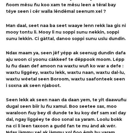
ñoom mësu ñu koo xam te mësu leen a tëral bay
téye seen i cër wal
l
a
lëndëmal
seenum xel
?
Man daal
,
seet na
a
ba seet waaye lenn rekk laa gis ni
mooy
tontu
l
i. Mooy
li nu
soppi sunu nekkin, soppi
sunu lekkin. Ci gàttal
,
danoo soppi sunu
uslu
dundin.
Ndax maam ya
, seen
jëf yé
pp ak seenug
dundin daf
a
aju woon
ci yoonu càkkeef te
dëppook moom
. Lépp
lu ñu daan def amoon na waxtu w
u
ñ ko war
a defe
:
waxtu li
g
géey, waxtu lekk, waxtu naan, waxtu dal
-lu,
waxtu wéet
al
seen Bor
o
om, waxtu
saafonteek seen
i soxna ak seen
njaboot.
Seen lekk ak
seen
naan
da d
aan
yem
,
te
yit
daawuñu
dugal seen biir
lu ñu xamul
.
Boo seetee sax, moo
waraloon
ñu
y
b
e
y di dunde
te ku koy def sam xel day
dal, ngay liggéey te doo sonal sa yaram.
Loolu bokk
na ci li
leen
taxoon
a
gudd fan te
mu ànd ak wér.
Ndax jàmmu
xel
ak jàmmu xol
ñoo ëmb bu
yaram.