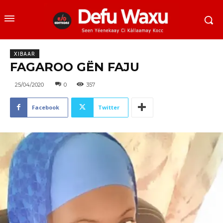
XIBAAR
FAGAROO GËN FAJU
25/04/2020
0
357
Facebook
Twitter