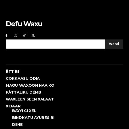
Defu Waxu
Wëral
ËTT BI
COKKAASU ODIA
MAGU WAXOON NAA KO
FÀTTALIKU DÉMB
WAXLEEN SEEN XALAAT
XIBAAR
BÀYYI CI XEL
BINDKATU AYUBÉS BI
DIINE