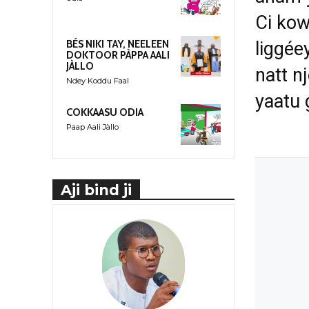
Ci kow
liggée
BÉS NIKI TAY, NEELEEN
DOKTOOR PÀPPA AALI
JÀLLO
natt n
Ndey Koddu Faal
yaatu 
COKKAASU ODIA
Paap Aali Jàllo
Aji bind ji