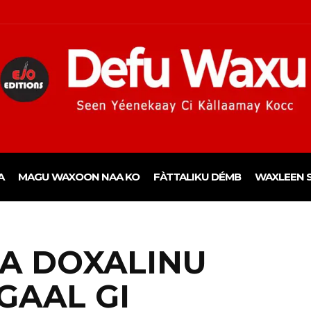
A
MAGU WAXOON NAA KO
FÀTTALIKU DÉMB
WAXLEEN S
NA DOXALINU
GAAL GI