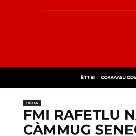
ËTT BI
COKKAASU ODI
XIBAAR
FMI RAFETLU 
CÀMMUG SENE