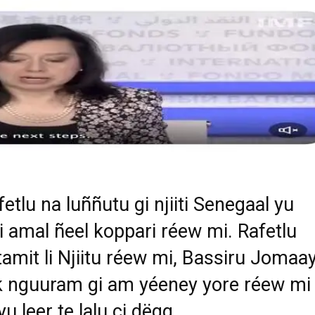
fetlu na luññutu gi njiiti Senegaal yu
i amal ñeel koppari réew mi. Rafetlu
tamit li Njiitu réew mi, Bassiru Jomaa
k nguuram gi am yéeney yore réew mi 
u leer te lalu ci dëgg.