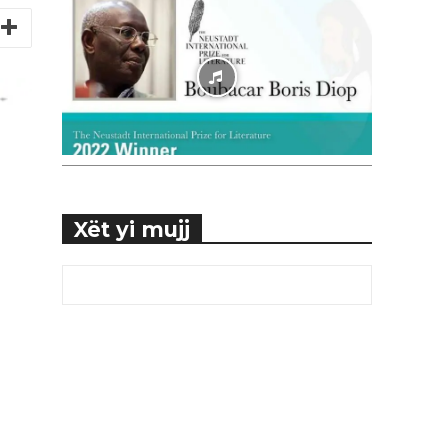
Xët yi mujj