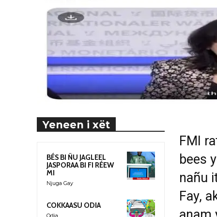
Yeneen i xët
FMI ra
bees y
BÉS BI ÑU JAGLEEL
JASPORAA BI FI RÉEW
MI
nañu i
Njuga Gay
Fay, a
COKKAASU ODIA
anam y
Odia