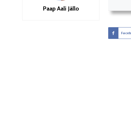
Paap Aali Jàllo
Face