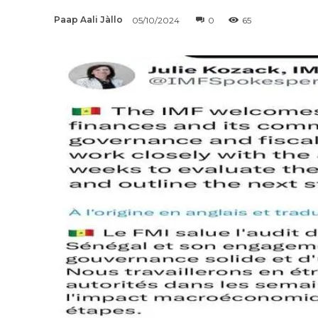
Paap Aali Jàllo
05/10/2024
0
65