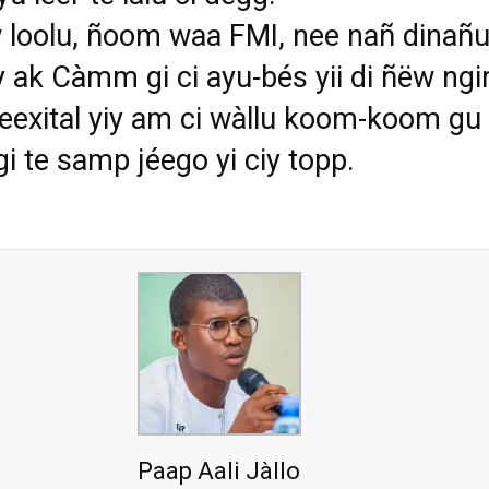
 loolu, ñoom waa FMI, nee nañ dinañ
y ak Càmm gi ci ayu-bés yii di ñëw ngi
jeexital yiy am ci wàllu koom-koom gu
gi te samp jéego yi ciy topp.
Paap Aali Jàllo