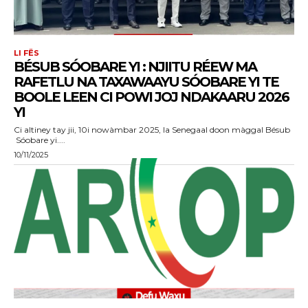
LI FËS
BÉSUB SÓOBARE YI : NJIITU RÉEW MA
RAFETLU NA TAXAWAAYU SÓOBARE YI TE
BOOLE LEEN CI POWI JOJ NDAKAARU 2026
YI
Ci altiney tay jii, 10i nowàmbar 2025, la Senegaal doon màggal Bésub
Sóobare yi....
10/11/2025