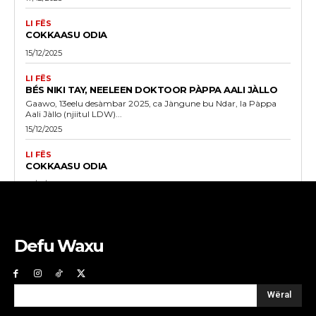
LI FËS
COKKAASU ODIA
15/12/2025
LI FËS
BÉS NIKI TAY, NEELEEN DOKTOOR PÀPPA AALI JÀLLO
Gaawo, 13eelu desàmbar 2025, ca Jàngune bu Ndar, la Pàppa
Aali Jàllo (njiitul LDW)...
15/12/2025
LI FËS
COKKAASU ODIA
08/12/2025
Defu Waxu
Wëral