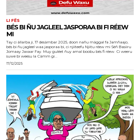
LI FËS
BÉS BI ÑU JAGLEEL JASPORAA BI FI RÉEW
MI
Tay ci àllarba ji, 17 desàmbar 2025, doon nañu màggal fa Jamñaajo,
bés bi ñu jagleel waa jasporaa bi, ci njiiteefu Njiitu réew mi Sëñ Basiiru
Jomaay Jaxaar Fay. Muy guléet ñuy amal boobu bés fi réew. Ci weeru
suwe bi weesu la Càmm gi...
17/12/2025