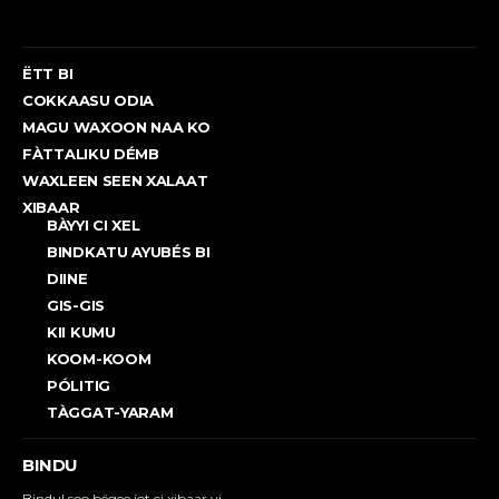
ËTT BI
COKKAASU ODIA
MAGU WAXOON NAA KO
FÀTTALIKU DÉMB
WAXLEEN SEEN XALAAT
XIBAAR
BÀYYI CI XEL
BINDKATU AYUBÉS BI
DIINE
GIS-GIS
KII KUMU
KOOM-KOOM
PÓLITIG
TÀGGAT-YARAM
BINDU
Bindul soo bëgee jot ci xibaar yi