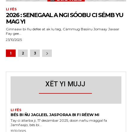
LI FËS
2026 : SENEGAAL A NGI SÓOBU CI SÉMB YU
MAG YI
Ginnaaw bi ñu defee at ak lu teg, Càmmug Basiiru Jomaay Jaxaar
Fay gee...
23/10/2025
1
2
3
XËT YI MUJJ
LI FËS
BÉS BI ÑU JAGLEEL JASPORAA BI FI RÉEW MI
Tay ci àllarba ji, 17 desàmbar 2025, doon nañu màggal fa
Jamñaajo, bés bi...
17/12/2025