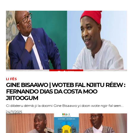
LI FËS
GINE BISAAWO | WOTEB FAL NJIITU RÉEW :
FERNANDO DIAS DA COSTA MOO
JIITOOGUM
Ci dibéeru démb ji la doomi Gine Bisaawo yi doon wote ngir fal seen...
24/11/2025