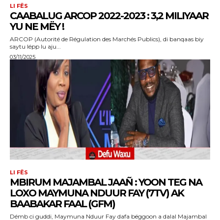
LI FËS
CAABALUG ARCOP 2022-2023 : 3,2 MILIYAAR
YU NE MËY !
ARCOP (Autorité de Régulation des Marchés Publics), di banqaas biy
saytu lépp lu aju...
03/11/2025
LI FËS
MBIRUM MAJAMBAL JAAÑ : YOON TEG NA
LOXO MAYMUNA NDUUR FAY (7TV) AK
BAABAKAR FAAL (GFM)
Démb ci guddi, Maymuna Nduur Fay dafa bëggoon a dalal Majambal