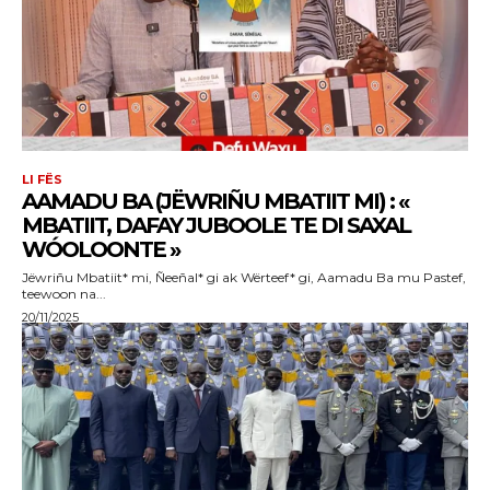
LI FËS
AAMADU BA (JËWRIÑU MBATIIT MI) : «
MBATIIT, DAFAY JUBOOLE TE DI SAXAL
WÓOLOONTE »
Jëwriñu Mbatiit* mi, Ñeeñal* gi ak Wërteef* gi, Aamadu Ba mu Pastef,
teewoon na...
20/11/2025