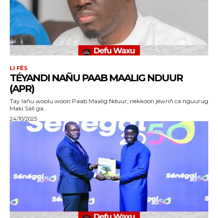
LI FËS
TÉYANDI NAÑU PAAB MAALIG NDUUR
(APR)
Tay lañu woolu woon Paab Maalig Nduur, nekkoon jëwriñ ca nguurug
Maki Sàll ga...
24/10/2025