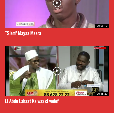
00:03:10
“Slam” Maysa Maara
00:15:20
Li Abdu Lahaat Ka wax ci wolof