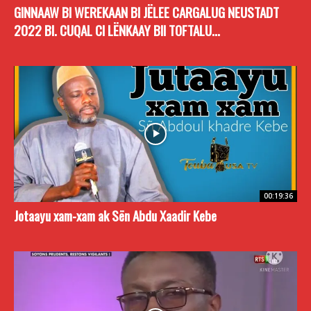
GINNAAW BI WEREKAAN BI JËLEE CARGALUG NEUSTADT
2022 BI. CUQAL CI LËNKAAY BII TOFTALU...
00:19:36
Jotaayu xam-xam ak Sën Abdu Xaadir Kebe