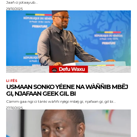
Jaañ ci jotaayub...
29/10/2025
LI FËS
USMAAN SONKO YÉENE NA WÀÑÑIB MBËJ
GI, NJAFAAN GEEK GIL BI
Càmm gaa ngi ci tànki wàññi njëgi mbëj gi, njafaan gi, gil bi...
27/10/2025