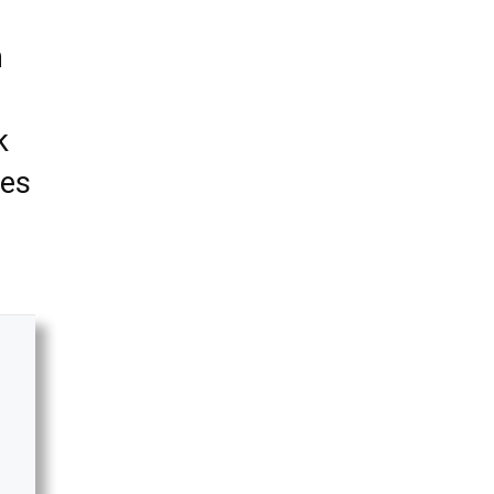
m
k
es