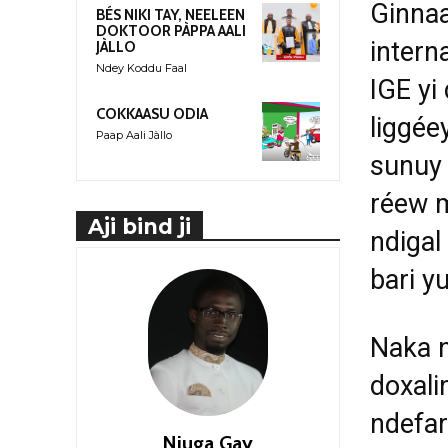
Ginnaa
BÉS NIKI TAY, NEELEEN
DOKTOOR PÀPPA AALI
intern
JÀLLO
Ndey Koddu Faal
IGE yi 
COKKAASU ODIA
liggée
Paap Aali Jàllo
sunuy
réew m
Aji bind ji
ndigal
bari y
Naka n
doxali
ndefar
Njuga Gay