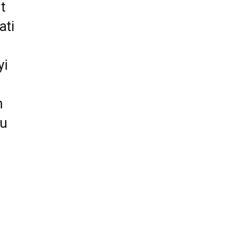
t
ati
yi
n
yu