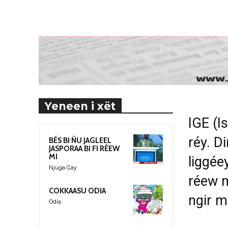
Yeneen i xët
IGE (I
réy. D
BÉS BI ÑU JAGLEEL
JASPORAA BI FI RÉEW
MI
liggée
Njuga Gay
réew m
COKKAASU ODIA
ngir m
Odia