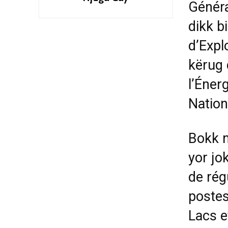
Généra
dikk b
d’Expl
kërug 
l’Énerg
Nation
Bokk n
yor jo
de rég
postes
Lacs e