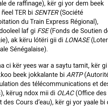
le de raffinage), kër gi yor dem beek
i ñeel TER bi
SENTER
(Société
oitation du Train Express Régional),
dooleel laf gi
FSE
(Fonds de Soutien d
ie), ak këru lótëri gii di
LONASE
(Loter
ale Sénégalaise).
a ci kër yees war a saytu tamit, kër gi
kkoo beek jokkalante bi
ARTP
(Autorit
ulation des télécommunications et de
), kërug ndox mii di
OLAC
(Office des
t des Cours d’eau), kër gi yor yaale bi 