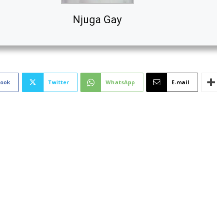
Njuga Gay
book
Twitter
WhatsApp
E-mail