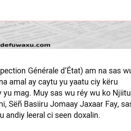
spection Générale d’État) am na sas w
ina amal ay caytu yu yaatu ciy këru
y yu mag. Muy sas wu réy wu ko Njiitu
i, Sëñ Basiiru Jomaay Jaxaar Fay, sa
u andiy leeral ci seen doxalin.