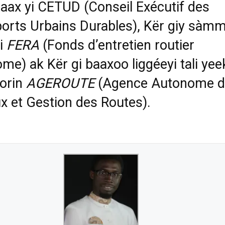
taax yi CETUD (Conseil Exécutif des
orts Urbains Durables), Kër giy sàm
i
FERA
(Fonds d’entretien routier
me) ak Kër gi baaxoo liggéeyi tali yee
orin
AGEROUTE
(Agence Autonome d
x et Gestion des Routes).