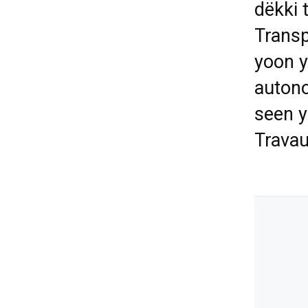
dëkki 
Transp
yoon y
autono
seen y
Travau