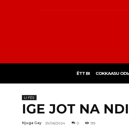
ËTT BI
COKKAASU ODI
LI FËS
IGE JOT NA ND
Njuga Gay
29/06/2024
0
139