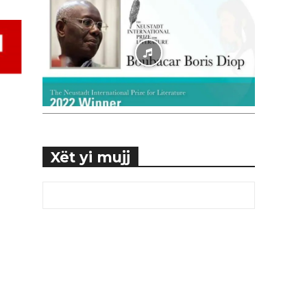
Xët yi mujj