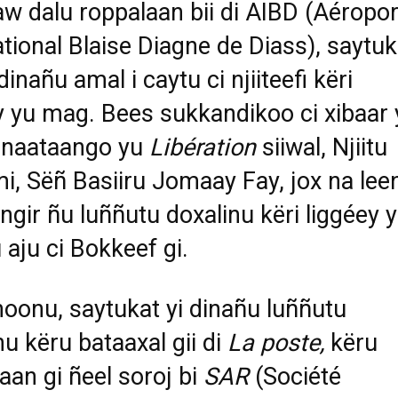
w dalu roppalaan bii di AIBD (Aéropor
ational Blaise Diagne de Diass), saytuk
dinañu amal i caytu ci njiiteefi këri
y yu mag. Bees sukkandikoo ci xibaar 
 naataango yu
Libération
siiwal, Njiitu
i, Sëñ Basiiru Jomaay Fay, jox na lee
 ngir ñu luññutu doxalinu këri liggéey 
u aju ci Bokkeef gi.
oonu, saytukat yi dinañu luññutu
nu këru bataaxal gii di
La poste,
këru
aan gi ñeel soroj bi
SAR
(Société