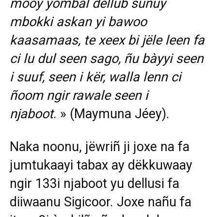
mooy yombal dellub sunuy
mbokki askan yi bawoo
kaasamaas, te xeex bi jële leen fa
ci lu dul seen sago, ñu bàyyi seen
i suuf, seen i kër, walla lenn ci
ñoom ngir rawale seen i
njaboot
. » (Maymuna Jéey).
Naka noonu, jëwriñ ji joxe na fa
jumtukaayi tabax ay dëkkuwaay
ngir 133i njaboot yu dellusi fa
diiwaanu Sigicoor. Joxe nañu fa