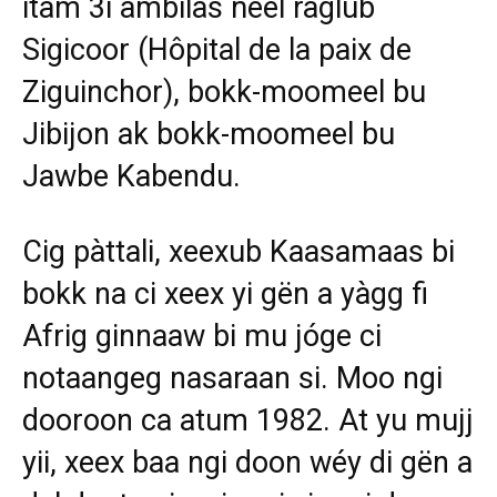
itam 3i àmbilãs ñeel raglub
Sigicoor (Hôpital de la paix de
Ziguinchor), bokk-moomeel bu
Jibijon ak bokk-moomeel bu
Jawbe Kabendu.
Cig pàttali, xeexub Kaasamaas bi
bokk na ci xeex yi gën a yàgg fi
Afrig ginnaaw bi mu jóge ci
notaangeg nasaraan si. Moo ngi
dooroon ca atum 1982. At yu mujj
yii, xeex baa ngi doon wéy di gën a