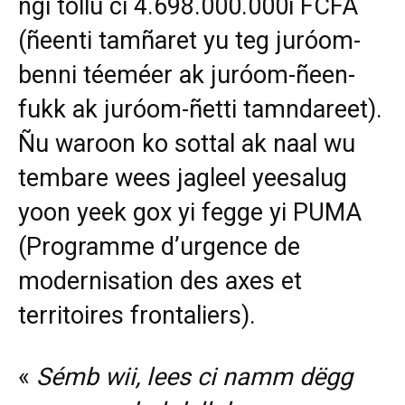
ngi tollu ci 4.698.000.000i FCFA
(ñeenti tamñaret yu teg juróom-
benni téeméer ak juróom-ñeen-
fukk ak juróom-ñetti tamndareet).
Ñu waroon ko sottal ak naal wu
tembare wees jagleel yeesalug
yoon yeek gox yi fegge yi PUMA
(Programme d’urgence de
modernisation des axes et
territoires frontaliers).
«
Sémb wii, lees ci namm dëgg