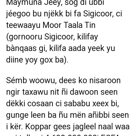
Maymuna Jéey, sog di ubbi
jéegoo bu njëkk bi fa Sigicoor, ci
teewaayu Moor Taala Tin
(gornooru Sigicoor, kilifay
bànqaas gi, kilifa aada yeek yu
diine yoy gox ba).
Sémb woowu, dees ko nisaroon
ngir taxawu nit ñi dawoon seen
dëkki cosaan ci sababu xeex bi,
gunge leen ba ñu mën añibbi seen
i kër. Koppar gees jagleel naal waa