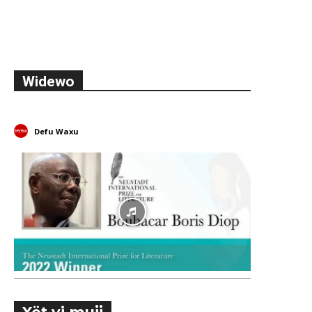
Widewo
Defu Waxu