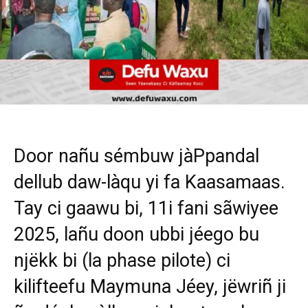
Door nañu sémbuw jàPpandal
dellub daw-làqu yi fa Kaasamaas.
Tay ci gaawu bi, 11i fani sãwiyee
2025, lañu doon ubbi jéego bu
njëkk bi (la phase pilote) ci
kilifteefu Maymuna Jéey, jëwriñ ji