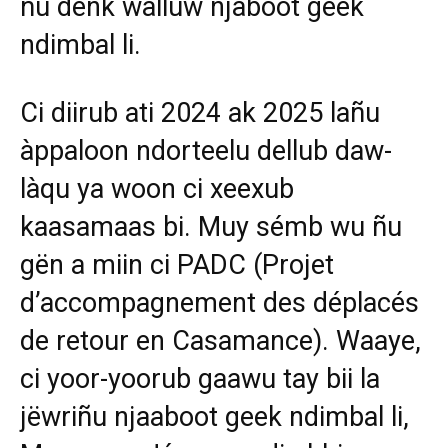
ñu dénk wàlluw njaboot geek
ndimbal li.
Ci diirub ati 2024 ak 2025 lañu
àppaloon ndorteelu dellub daw-
làqu ya woon ci xeexub
kaasamaas bi. Muy sémb wu ñu
gën a miin ci PADC (Projet
d’accompagnement des déplacés
de retour en Casamance). Waaye,
ci yoor-yoorub gaawu tay bii la
jëwriñu njaaboot geek ndimbal li,