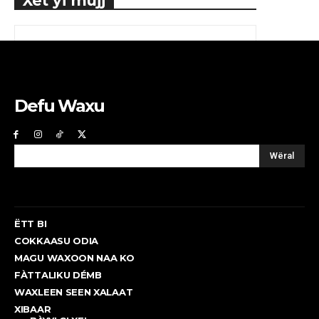
Xët yi mujj
Defu Waxu
Wëral
ËTT BI
COKKAASU ODIA
MAGU WAXOON NAA KO
FÀTTALIKU DÉMB
WAXLEEN SEEN XALAAT
XIBAAR