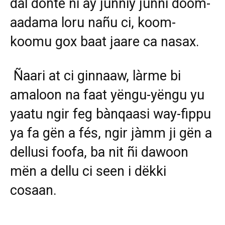
dal donte ni ay junniy junni doom-
aadama loru nañu ci, koom-
koomu gox baat jaare ca nasax.
Ñaari at ci ginnaaw, làrme bi
amaloon na faat yëngu-yëngu yu
yaatu ngir feg bànqaasi way-fippu
ya fa gën a fés, ngir jàmm ji gën a
dellusi foofa, ba nit ñi dawoon
mën a dellu ci seen i dëkki
cosaan.