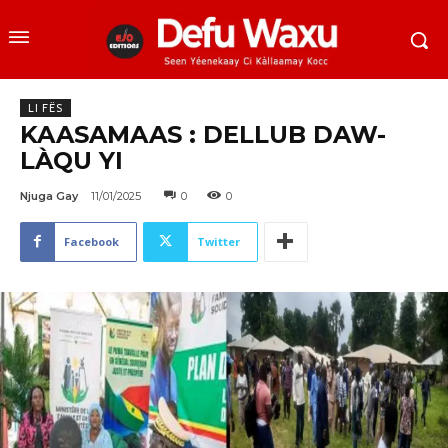
LI FËS
KAASAMAAS : DELLUB DAW-
LÀQU YI
Njuga Gay
11/01/2025
0
0
Facebook
Twitter