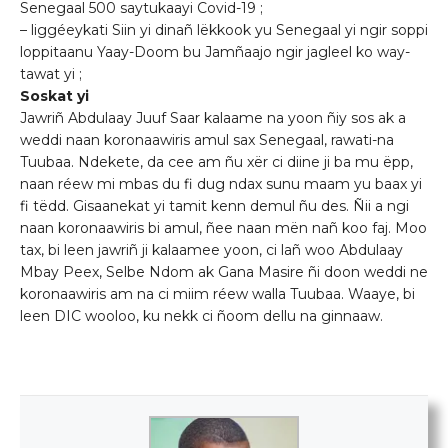
Senegaal 500 saytukaayi Covid-19 ;
– liggéeykati Siin yi dinañ lëkkook yu Senegaal yi ngir soppi
loppitaanu Yaay-Doom bu Jamñaajo ngir jagleel ko way-
tawat yi ;
Soskat yi
Jawriñ Abdulaay Juuf Saar kalaame na yoon ñiy sos ak a
weddi naan koronaawiris amul sax Senegaal, rawati-na
Tuubaa. Ndekete, da cee am ñu xër ci diine ji ba mu ëpp,
naan réew mi mbas du fi dug ndax sunu maam yu baax yi
fi tëdd. Gisaanekat yi tamit kenn demul ñu des. Ñii a ngi
naan koronaawiris bi amul, ñee naan mën nañ koo faj. Moo
tax, bi leen jawriñ ji kalaamee yoon, ci lañ woo Abdulaay
Mbay Peex, Selbe Ndom ak Gana Masire ñi doon weddi ne
koronaawiris am na ci miim réew walla Tuubaa. Waaye, bi
leen DIC wooloo, ku nekk ci ñoom dellu na ginnaaw.