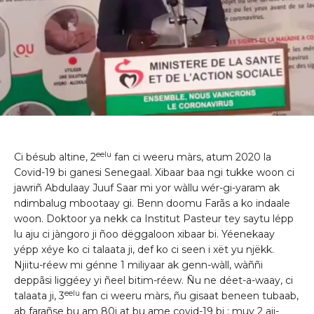
eelu
Ci bésub altine, 2
fan ci weeru màrs, atum 2020 la
Covid-19 bi ganesi Senegaal. Xibaar baa ngi tukke woon ci
jawriñ Abdulaay Juuf Saar mi yor wàllu wér-gi-yaram ak
ndimbalug mbootaay gi. Benn doomu Farãs a ko indaale
woon. Doktoor ya nekk ca Institut Pasteur tey saytu lépp
lu aju ci jàngoro ji ñoo dëggaloon xibaar bi. Yéenekaay
yépp xéye ko ci talaata ji, def ko ci seen i xët yu njëkk.
Njiitu-réew mi génne 1 miliyaar ak genn-wàll, wàññi
deppãsi liggéey yi ñeel bitim-réew. Ñu ne déet-a-waay, ci
eelu
talaata ji, 3
fan ci weeru màrs, ñu gisaat beneen tubaab,
ab farañse bu am 80i at bu ame covid-19 bi : muy 2 aji-