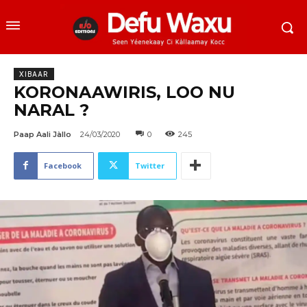
XIBAAR
KORONAAWIRIS, LOO NU
NARAL ?
Paap Aali Jàllo
24/03/2020
0
245
Facebook
Twitter