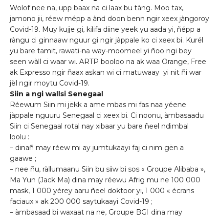
Wolof nee na, upp baax na ci laax bu tàng. Moo tax,
jamono jii, réew mépp a ànd doon benn ngir xeex jàngoroy
Covid-19. Muy kujje gi, kilifa diine yeek yu aada yi, ñépp a
ràngu ci ginnaaw nguur gi ngir jàppale ko ci xeex bi. Kurél
yu bare tamit, rawati-na way-moomeel yi ñoo ngi bey
seen wàll ci waar wi. ARTP booloo na ak waa Orange, Free
ak Expresso ngir ñaax askan wi ci matuwaay yi nit ñi war
jël ngir moytu Covid-19.
Siin a ngi wallsi Senegaal
Réewum Siin mi jëkk a ame mbas mi fas naa yéene
jàppale nguuru Senegaal ci xeex bi. Ci noonu, àmbasaadu
Siin ci Senegaal rotal nay xibaar yu bare ñeel ndimbal
loolu :
– dinañ may réew mi ay jumtukaayi faj ci nim gën a
gaawe ;
– nee ñu, ràllumaanu Siin bu siiw bi sos « Groupe Alibaba »,
Ma Yun (Jack Ma) dina may réewu Afrig mu ne 100 000
mask, 1 000 yérey aaru ñeel doktoor yi, 1 000 « écrans
faciaux » ak 200 000 saytukaayi Covid-19 ;
– àmbasaad bi waxaat na ne, Groupe BGI dina may