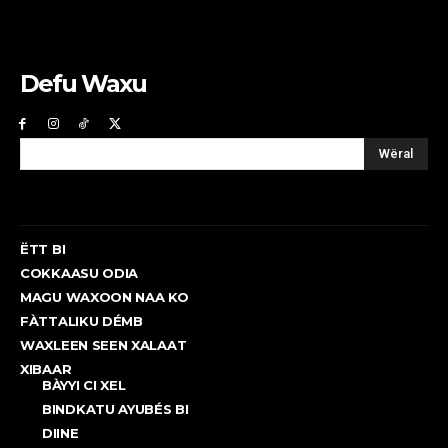
Defu Waxu
Wëral
ËTT BI
COKKAASU ODIA
MAGU WAXOON NAA KO
FÀTTALIKU DÉMB
WAXLEEN SEEN XALAAT
XIBAAR
BÀYYI CI XEL
BINDKATU AYUBÉS BI
DIINE