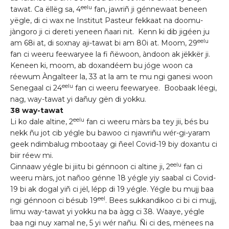
eelu
tawat. Ca ëllëg sa, 4
fan, jawriñ ji génnewaat beneen
yëgle, di ci wax ne Institut Pasteur fekkaat na doomu-
jàngoro ji ci dereti yeneen ñaari nit. Kenn ki dib jigéen ju
eelu
am 68i at, di soxnay aji-tawat bi am 80i at. Moom, 29
fan ci weeru feewaryee la fi ñëwoon, àndoon ak jëkkër ji.
Keneen ki, moom, ab doxandéem bu jóge woon ca
réewum Àngalteer la, 33 at la am te mu ngi ganesi woon
eelu
Senegaal ci 24
fan ci weeru feewaryee. Boobaak léegi,
nag, way-tawat yi dañuy gën di yokku.
38 way-tawat
eelu
Li ko dale altine, 2
fan ci weeru màrs ba tey jii, bés bu
nekk ñu jot cib yégle bu bawoo ci njawriñu wér-gi-yaram
geek ndimbalug mbootaay gi ñeel Covid-19 biy doxantu ci
biir réew mi.
eelu
Ginnaaw yégle bi jiitu bi génnoon ci altine ji, 2
fan ci
weeru màrs, jot nañoo génne 18 yégle yiy saabal ci Covid-
19 bi ak dogal yiñ ci jël, lépp di 19 yégle. Yégle bu mujj baa
eel
ngi génnoon ci bésub 19
. Bees sukkandikoo ci bi ci mujj,
limu way-tawat yi yokku na ba àgg ci 38. Waaye, yégle
baa ngi nuy xamal ne, 5 yi wér nañu. Ñi ci des, mënees na