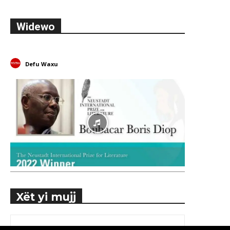
Widewo
Defu Waxu
Xët yi mujj