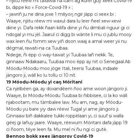
– njiitu réew mi taxawal na itam ag kurél guy xeex Covid-19
bi, dippe ko « Force-Covid-19 » ;
– jawriñ ju ne dina joxe 1 miliyoŋ ngir jàpp ci xeex bi ;
Waaye, njiitu réew mi waxul dara lu leer ñeel xew-xewi
diine yi. Dafa rekk ñaan kilifa diine yi ñu dimbali nguur gi ci
ndogal yi mu jël. Jaarul ci digg bi wànte li mu ci jublu mooy
wax leen ñu fomm xew yiñ doon waaj a amal weer yii nu
dégmal, rawati-na ca Tuubaa.
Ndege, ñi ëpp ci way-tawat yi Tuubaa lañ nekk. Te,
ginnaaw Ndakaaru, Tuubaa moo ëpp ay nit ci Senegaal.Ab
Móodu-Móodu moo jóge Itali, teersi Tuubaa, indaale
jàngoro ji, wàll ko lu tollu ci 10 nit.
19 Móodu-Móodu yi caŋ Móritani
Ca njëlbéen ga, ay doxandéem ñoo ame woon jàngoro ji.
Waaye, bi Móodu-Móodu Tuubaa bi ñibbisee, ci la ko wàll
njabootam, mu tàmbalee law. Mu am, nag, ay Móodu-
Móodu yu bare yiy daw réewi Tugal yi ame jàngoro ji.
Ginnaaw biñ dakkalee tukki roppëlaan yi, ci suuf si walla
géej gi lañuy jaare. Waaye, réewum Móritani dafa jàpp 19
ci ñoom, téye leen fa. Mu mel ni ñu ngi ci gutë.
Bennoo bokk xeex jàngoroy Covid-19