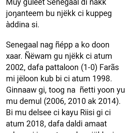
Muy guleet Senegaal di ñàkk
joŋanteem bu njëkk ci kuppeg
àddina si.
Senegaal nag ñépp a ko doon
xaar. Ñëwam gu njëkk ci atum
2002, dafa pattaloon (1-0) Farãs
mi jëloon kub bi ci atum 1998.
Ginnaaw gi, toog na ñetti yoon yu
mu demul (2006, 2010 ak 2014).
Bi mu delsee ci kayu Riisi gi ci
atum 2018, dafa daldi amaat