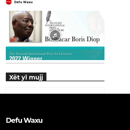
Defu Waxu
Xët yi mujj
Defu Waxu