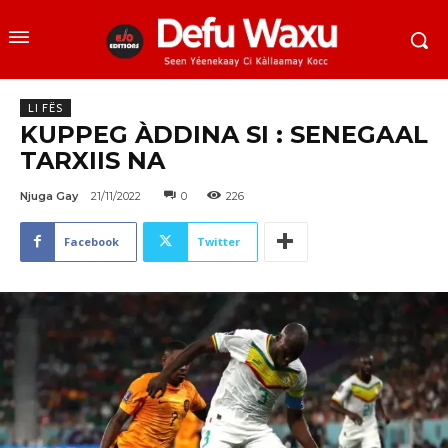
LI FËS
KUPPEG ÀDDINA SI : SENEGAAL
TARXIIS NA
Njuga Gay
21/11/2022
0
226
Facebook
Twitter