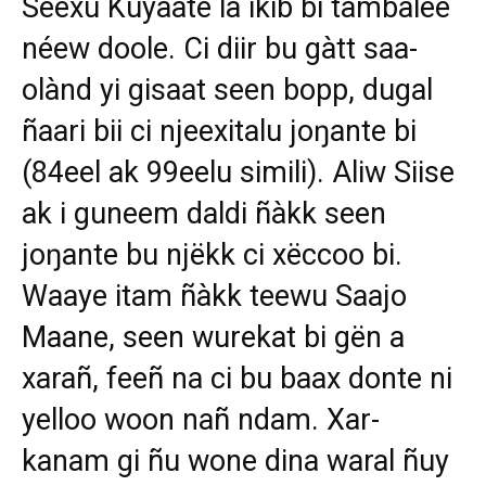
Séexu Kuyaate la ikib bi tàmbalee
néew doole. Ci diir bu gàtt saa-
olànd yi gisaat seen bopp, dugal
ñaari bii ci njeexitalu joŋante bi
(84eel ak 99eelu simili). Aliw Siise
ak i guneem daldi ñàkk seen
joŋante bu njëkk ci xëccoo bi.
Waaye itam ñàkk teewu Saajo
Maane, seen wurekat bi gën a
xarañ, feeñ na ci bu baax donte ni
yelloo woon nañ ndam. Xar-
kanam gi ñu wone dina waral ñuy