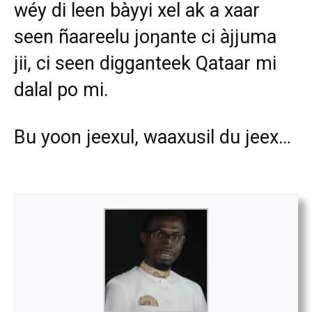
wéy di leen bàyyi xel ak a xaar
seen ñaareelu joŋante ci àjjuma
jii, ci seen digganteek Qataar mi
dalal po mi.
Bu yoon jeexul, waaxusil du jeex…