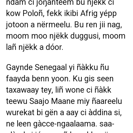
ndam ci joŋanteem bu njëkk ci
kow Poloñ, fekk ikibi Afrig yépp
jotoon a nërmeelu. Bu ren jii nag,
moom moo njëkk duggusi, moom
lañ njëkk a dóor.
Gaynde Senegaal yi ñàkku ñu
faayda benn yoon. Ku gis seen
taxawaay tey, liñ wone ci ñàkk
teewu Saajo Maane miy ñaareelu
wurekat bi gën a aay ci àddina si,
ne leen gàcce-ngaalaama. saa-