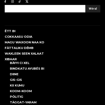
Wëral
ËTT BI
COKKAASU ODIA
MAGU WAXOON NAA KO
FÀTTALIKU DÉMB
WAXLEEN SEEN XALAAT
XIBAAR
BÀYYI CI XEL
BINDKATU AYUBÉS BI
DIINE
GIS-GIS
KII KUMU
KOOM-KOOM
PÓLITIG
TÀGGAT-YARAM