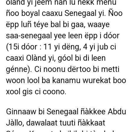
olànd yi jéem nañ lu nekk mënu
ñoo boyal caaxu Senegaal yi. Ñoo
ëpp luñ téye bal bi gaa, waaye
saa-senegaal yee leen ëpp i dóor
(15i dóor : 11 yi dëng, 4 yi jub ci
caaxi Olànd yi, góol bi di leen
génne). Ci noonu dërtoo bi metti
woon lool ba kanamu wurekat boo
xool gis ci coono.
Ginnaaw bi Senegaal ñàkkee Abdu
Jàllo, dawalaat tuuti ñàkkaat