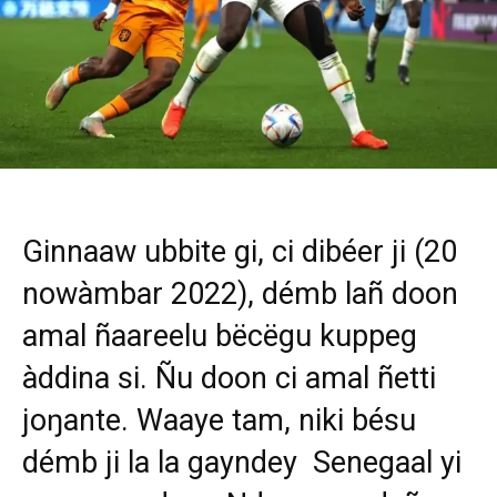
Ginnaaw ubbite gi, ci dibéer ji (20
nowàmbar 2022), démb lañ doon
amal ñaareelu bëcëgu kuppeg
àddina si. Ñu doon ci amal ñetti
joŋante. Waaye tam, niki bésu
démb ji la la gayndey Senegaal yi