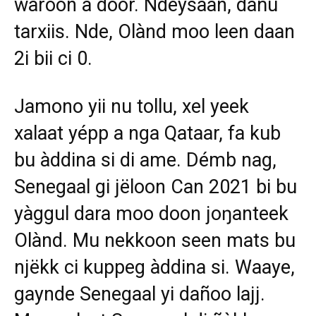
waroon a door. Ndeysaan, dañu
tarxiis. Nde, Olànd moo leen daan
2i bii ci 0.
Jamono yii nu tollu, xel yeek
xalaat yépp a nga Qataar, fa kub
bu àddina si di ame. Démb nag,
Senegaal gi jëloon
Can 2021
bi bu
yàggul dara moo
doon joŋanteek
Olànd. Mu nekkoon seen mats bu
njëkk ci kuppeg àddina si. Waaye,
gaynde Senegaal yi dañoo lajj.