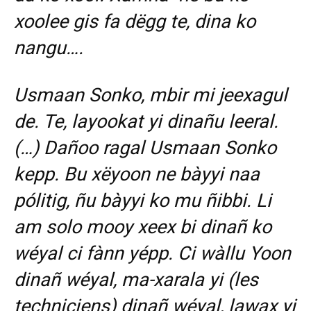
xoolee gis fa dëgg te, dina ko
nangu….
Usmaan Sonko, mbir mi jeexagul
de. Te, layookat yi dinañu leeral.
(…) Dañoo ragal Usmaan Sonko
kepp. Bu xëyoon ne bàyyi naa
pólitig, ñu bàyyi ko mu ñibbi. Li
am solo mooy xeex bi dinañ ko
wéyal ci fànn yépp. Ci wàllu Yoon
dinañ wéyal, ma-xarala yi (les
techniciens) dinañ wéyal, lawax yi