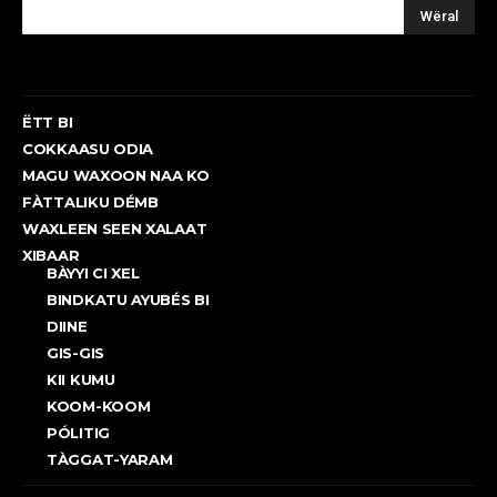
Wëral
ËTT BI
COKKAASU ODIA
MAGU WAXOON NAA KO
FÀTTALIKU DÉMB
WAXLEEN SEEN XALAAT
XIBAAR
BÀYYI CI XEL
BINDKATU AYUBÉS BI
DIINE
GIS-GIS
KII KUMU
KOOM-KOOM
PÓLITIG
TÀGGAT-YARAM