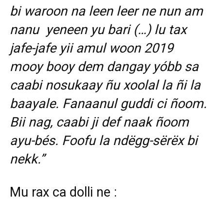
bi waroon na leen leer ne nun am
nanu yeneen yu bari (…) lu tax
jafe-jafe yii amul woon 2019
mooy booy dem dangay yóbb sa
caabi nosukaay ñu xoolal la ñi la
baayale. Fanaanul guddi ci ñoom.
Bii nag, caabi ji def naak ñoom
ayu-bés. Foofu la ndëgg-sërëx bi
nekk.”
Mu rax ca dolli ne :