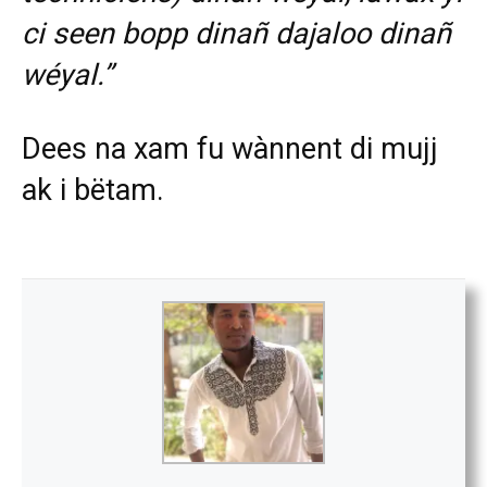
ci seen bopp dinañ dajaloo dinañ
wéyal.”
Dees na xam fu wànnent di mujj
ak i bëtam.