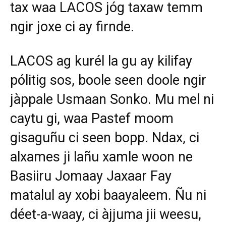
tax waa LACOS jóg taxaw temm
ngir joxe ci ay firnde.
LACOS ag kurél la gu ay kilifay
pólitig sos, boole seen doole ngir
jàppale Usmaan Sonko. Mu mel ni
caytu gi, waa Pastef moom
gisaguñu ci seen bopp. Ndax, ci
alxames ji lañu xamle woon ne
Basiiru Jomaay Jaxaar Fay
matalul ay xobi baayaleem. Ñu ni
déet-a-waay, ci àjjuma jii weesu,