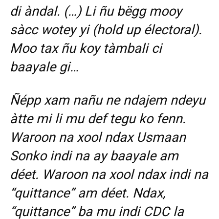
di àndal. (…) Li ñu bëgg mooy
sàcc wotey yi (hold up électoral).
Moo tax ñu koy tàmbali ci
baayale gi…
Ñépp xam nañu ne ndajem ndeyu
àtte mi li mu def tegu ko fenn.
Waroon na xool ndax Usmaan
Sonko indi na ay baayale am
déet. Waroon na xool ndax indi na
“quittance” am déet. Ndax,
“quittance” ba mu indi CDC la