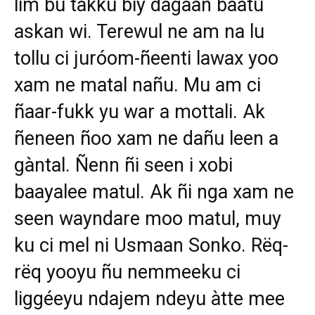
lim bu takku biy dagaan baatu
askan wi. Terewul ne am na lu
tollu ci juróom-ñeenti lawax yoo
xam ne matal nañu. Mu am ci
ñaar-fukk yu war a mottali. Ak
ñeneen ñoo xam ne dañu leen a
gàntal. Ñenn ñi seen i xobi
baayalee matul. Ak ñi nga xam ne
seen wayndare moo matul, muy
ku ci mel ni Usmaan Sonko. Rëq-
rëq yooyu ñu nemmeeku ci
liggéeyu ndajem ndeyu àtte mee