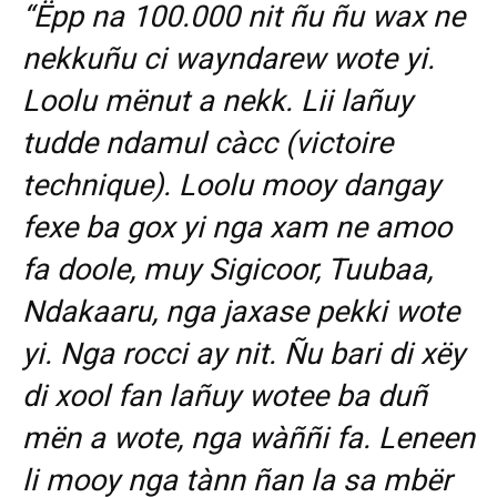
“Ëpp na 100.000 nit ñu ñu wax ne
nekkuñu ci wayndarew wote yi.
Loolu mënut a nekk. Lii lañuy
tudde ndamul càcc (victoire
technique). Loolu mooy dangay
fexe ba gox yi nga xam ne amoo
fa doole, muy Sigicoor, Tuubaa,
Ndakaaru, nga jaxase pekki wote
yi. Nga rocci ay nit. Ñu bari di xëy
di xool fan lañuy wotee ba duñ
mën a wote, nga wàññi fa. Leneen
li mooy nga tànn ñan la sa mbër