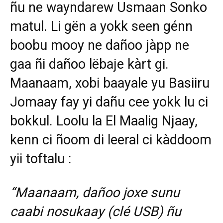
ñu ne wayndarew Usmaan Sonko
matul. Li gën a yokk seen génn
boobu mooy ne dañoo jàpp ne
gaa ñi dañoo lëbaje kàrt gi.
Maanaam, xobi baayale yu Basiiru
Jomaay fay yi dañu cee yokk lu ci
bokkul. Loolu la El Maalig Njaay,
kenn ci ñoom di leeral ci kàddoom
yii toftalu :
“Maanaam, dañoo joxe sunu
caabi nosukaay (clé USB) ñu