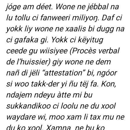
jóge am déet. Wone ne jébbal na
lu tollu ci fanweeri miliyoŋ. Daf ci
yokk liy wone ne xaalis bi dugg na
ci gafaka gi. Yokk ci këyitug
ceede gu wiisiyee (Procès verbal
de l’huissier) giy wone ne dem
nañ di jëli “attestation” bi, ngóor
si woo takk-der yi ñu tëj fa. Kon,
ndajem ndeyu àtte mi bu
sukkandikoo ci loolu ne du xool
waydare wi, moo xam li tax mu ne
du ko xool. Xamna ne bu ko