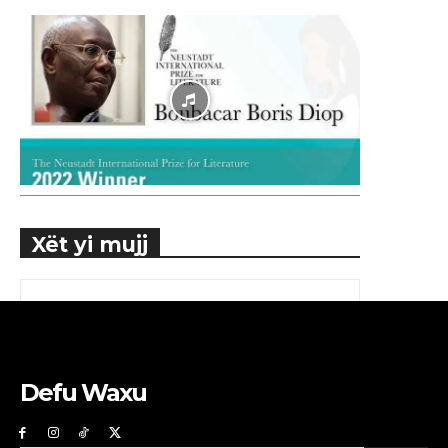
Xët yi mujj
Defu Waxu