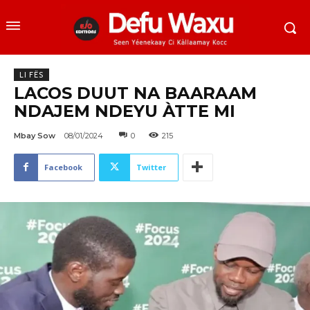
LI FËS
LACOS DUUT NA BAARAAM
NDAJEM NDEYU ÀTTE MI
Mbay Sow
08/01/2024
0
215
Facebook
Twitter