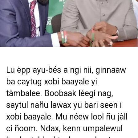
Lu ëpp ayu-bés a ngi nii, ginnaaw
ba caytug xobi baayale yi
tàmbalee. Boobaak léegi nag,
saytul nañu lawax yu bari seen i
xobi baayale. Mu néew lool ñu jàll
ci ñoom. Ndax, kenn umpalewul