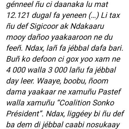
génneel ñu ci daanaka lu mat
12.121 dugal fa yeneen (…) Li tax
ñu def Sigicoor ak Ndakaaru
mooy dañoo yaakaaroon ne du
feeñ. Ndax, lañ fa jébbal dafa bari.
Buñ ko defoon ci gox yoo xam ne
4 000 walla 3 000 lañu fa jébbal
day leer. Waaye, boobu, ñoom
dama yaakaar ne xamuñu Pastef
walla xamuñu “Coalition Sonko
Président”. Ndax, liggéey bi ñu def
ba dem di jébbal caabi nosukaay