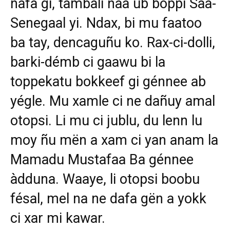
nafa gi, tàmbali naa ub boppi Saa-
Senegaal yi. Ndax, bi mu faatoo
ba tay, dencaguñu ko. Rax-ci-dolli,
barki-démb ci gaawu bi la
toppekatu bokkeef gi génnee ab
yégle. Mu xamle ci ne dañuy amal
otopsi. Li mu ci jublu, du lenn lu
moy ñu mën a xam ci yan anam la
Mamadu Mustafaa Ba génnee
àdduna. Waaye, li otopsi boobu
fésal, mel na ne dafa gën a yokk
ci xar mi kawar.