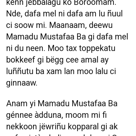
kenn jébbalagu ko Boroomam.
Nde, dafa mel ni dafa am lu ñuul
ci soow mi. Maanaam, deewu
Mamadu Mustafaa Ba gi dafa mel
ni du neen. Moo tax toppekatu
bokkeef gi bëgg cee amal ay
luññutu ba xam lan moo lalu ci
ginnaaw.
Anam yi Mamadu Mustafaa Ba
génnee àdduna, moom mi fi
nekkoon jëwriñu kopparal gi ak