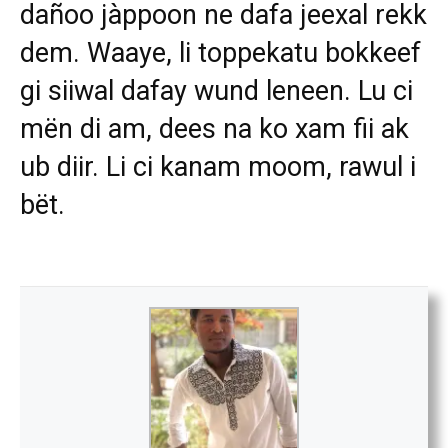
dañoo jàppoon ne dafa jeexal rekk
dem. Waaye, li toppekatu bokkeef
gi siiwal dafay wund leneen. Lu ci
mën di am, dees na ko xam fii ak
ub diir. Li ci kanam moom, rawul i
bët.