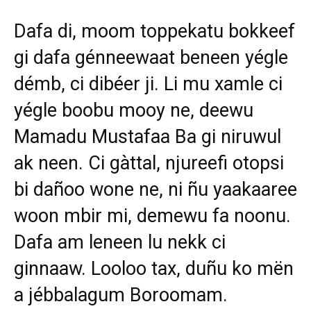
Dafa di, moom toppekatu bokkeef
gi dafa génneewaat beneen yégle
démb, ci dibéer ji. Li mu xamle ci
yégle boobu mooy ne, deewu
Mamadu Mustafaa Ba gi niruwul
ak neen. Ci gàttal, njureefi otopsi
bi dañoo wone ne, ni ñu yaakaaree
woon mbir mi, demewu fa noonu.
Dafa am leneen lu nekk ci
ginnaaw. Looloo tax, duñu ko mën
a jébbalagum Boroomam.