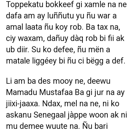
Toppekatu bokkeef gi xamle na ne
dafa am ay luññutu yu ñu war a
amal laata ñu koy rob. Ba tax na,
ciy waxam, dañuy dàq rob bi fii ak
ub diir. Su ko defee, ñu mën a
matale liggéey bi ñu ci bëgg a def.
Li am ba des mooy ne, deewu
Mamadu Mustafaa Ba gi jur na ay
jiixi-jaaxa. Ndax, mel na ne, ni ko
askanu Senegaal jàppe woon ak ni
mu demee wuute na. Ñu bari