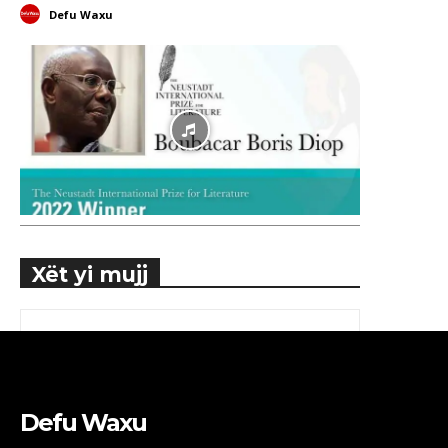
Defu Waxu
Xët yi mujj
Defu Waxu