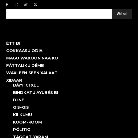
Wëral
ËTT BI
COKKAASU ODIA
MAGU WAXOON NAA KO
FÀTTALIKU DÉMB
WAXLEEN SEEN XALAAT
XIBAAR
BÀYYI CI XEL
BINDKATU AYUBÉS BI
DIINE
GIS-GIS
KII KUMU
KOOM-KOOM
PÓLITIG
TÀGGAT-YARAM