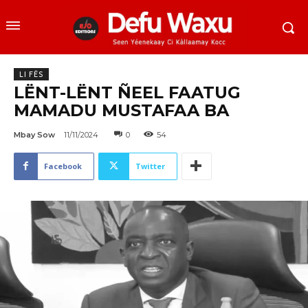
LI FËS
LËNT-LËNT ÑEEL FAATUG
MAMADU MUSTAFAA BA
Mbay Sow
11/11/2024
0
54
Facebook
Twitter