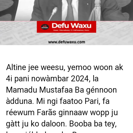
Altine jee weesu, yemoo woon ak
4i pani nowàmbar 2024, la
Mamadu Mustafaa Ba génnoon
àdduna. Mi ngi faatoo Pari, fa
réewum Farãs ginnaaw wopp ju
gàtt ju ko daloon. Booba ba tey,