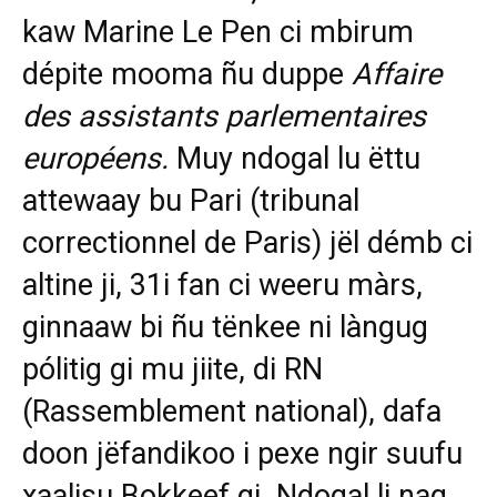
kaw Marine Le Pen ci mbirum
dépite mooma ñu duppe
Affaire
des assistants parlementaires
européens.
Muy ndogal lu ëttu
attewaay bu Pari (tribunal
correctionnel de Paris) jël démb ci
altine ji, 31i fan ci weeru màrs,
ginnaaw bi ñu tënkee ni làngug
pólitig gi mu jiite, di RN
(Rassemblement national), dafa
doon jëfandikoo i pexe ngir suufu
xaalisu Bokkeef gi. Ndogal li nag,