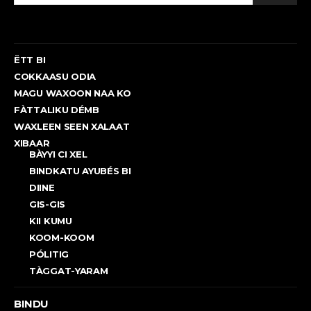
ËTT BI
COKKAASU ODIA
MAGU WAXOON NAA KO
FÀTTALIKU DÉMB
WAXLEEN SEEN XALAAT
XIBAAR
BÀYYI CI XEL
BINDKATU AYUBÉS BI
DIINE
GIS-GIS
KII KUMU
KOOM-KOOM
PÓLITIG
TÀGGAT-YARAM
BINDU