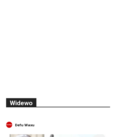
Widewo
Defu Waxu