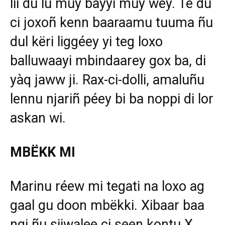
lii du lu muy bàyyi muy wéy. Te du
ci joxoñ kenn baaraamu tuuma ñu
dul këri liggéey yi teg loxo
balluwaayi mbindaarey gox ba, di
yàq jaww ji. Rax-ci-dolli, amaluñu
lennu njariñ péey bi ba noppi di lor
askan wi.
MBËKK MI
Marinu réew mi tegati na loxo ag
gaal gu doon mbëkki. Xibaar baa
ngi ñu siiwalee ci seen kontu X.