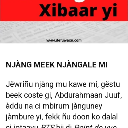
NJÀNG MEEK NJÀNGALE MI
Jëwriñu njàng mu kawe mi, gëstu
beek coste gi, Abdurahmaan Juuf,
àddu na ci mbirum jànguney
jàmbure yi, fekk ñu doon ko dalal
ci jotaayu
RTS
bii di
Point de vue.