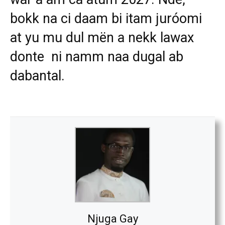
bokk na ci daam bi itam juróomi
at yu mu dul mën a nekk lawax
donte ni namm naa dugal ab
dabantal.
Njuga Gay