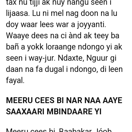
tax ñu tijji ak ñuy nangu seen i
lijaasa. Lu ni mel nag doon na lu
doy waar lees war a joyyanti.
Waaye dees na ci ànd ak teey ba
bañ a yokk loraange ndongo yi ak
seen i way-jur. Ndaxte, Nguur gi
daan na fa dugal i ndongo, di leen
fayal.
MEERU CEES BI NAR NAA AAYE
SAAXAARI MBINDAARE YI
Meeru cees bi, Baabakar Jóob,