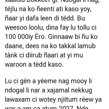
tëjlu na ko ñeenti ati kaso yoy,
ñaar yi dafa leen di tëdd. Bu
weesoo loolu, dina fay lu tollu ci
100 000iy Ëro
.
Ginnaaw bi ñu ko
daane, dees na ko takkal lamub
tànk ci diirub ñaari at yi mu
waroon a tëdd kaso.
Lu ci gën a yéeme nag mooy li
ndogal li nar a xajamal nekkug
lawaxam ci wotey njiitum réew ya
war a am ca atum 2027. Nde,