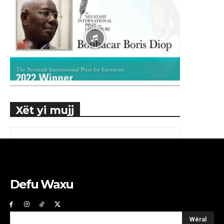
Xët yi mujj
Defu Waxu
Wëral