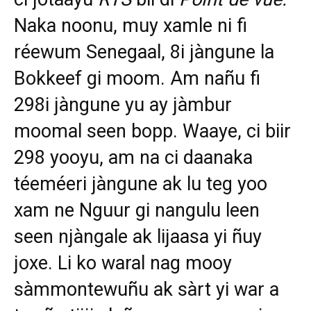
Naka noonu, muy xamle ni fi
réewum Senegaal, 8i jàngune la
Bokkeef gi moom. Am nañu fi
298i jàngune yu ay jàmbur
moomal seen bopp. Waaye, ci biir
298 yooyu, am na ci daanaka
téeméeri jàngune ak lu teg yoo
xam ne Nguur gi nangulu leen
seen njàngale ak lijaasa yi ñuy
joxe. Li ko waral nag mooy
sàmmontewuñu ak sàrt yi war a