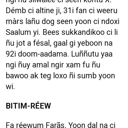
Démb ci altine ji, 31i fan ci weeru
màrs lañu dog seen yoon ci ndoxi
Saalum yi. Bees sukkandikoo ci li
ñu jot a fésal, gaal gi yeboon na
92i doom-aadama. Luññutu yaa
ngi ñuy amal ngir xam fu ñu
bawoo ak teg loxo ñi sumb yoon
wi.
BITIM-RÉEW
Fa réewum Farãs, Yoon dal na ci