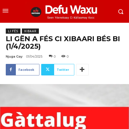
LI FËS
XIBAAR
LI GËN A FÉS CI XIBAARI BÉS BI
(1/4/2025)
Njuga Gay
01/04/2025
0
0
Facebook
Twitter