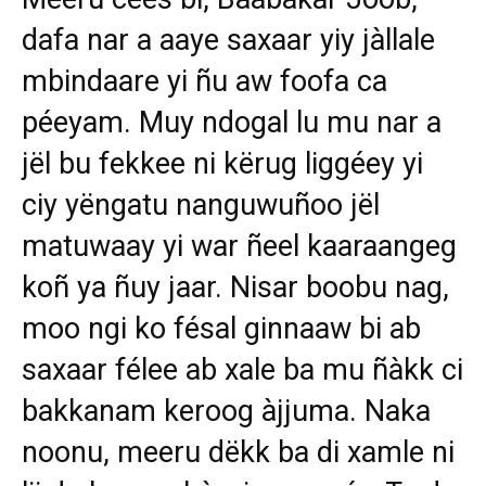
dafa nar a aaye saxaar yiy jàllale
mbindaare yi ñu aw foofa ca
péeyam. Muy ndogal lu mu nar a
jël bu fekkee ni kërug liggéey yi
ciy yëngatu nanguwuñoo jël
matuwaay yi war ñeel kaaraangeg
koñ ya ñuy jaar. Nisar boobu nag,
moo ngi ko fésal ginnaaw bi ab
saxaar félee ab xale ba mu ñàkk ci
bakkanam keroog àjjuma. Naka
noonu, meeru dëkk ba di xamle ni