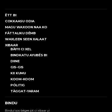
ËTT BI
COKKAASU ODIA
MAGU WAXOON NAA KO
FÀTTALIKU DÉMB
WAXLEEN SEEN XALAAT
XIBAAR
BÀYYI CI XEL
BINDKATU AYUBÉS BI
DIINE
GIS-GIS
KII KUMU
KOOM-KOOM
PÓLITIG
TÀGGAT-YARAM
BINDU
Bindul soo bëgee jot ci xibaar yi