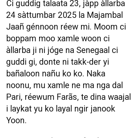
Ci guddig talaata 23, jàpp àllarba
24 sàttumbar 2025 la Majambal
Jaañ génnoon réew mi. Moom ci
boppam moo xamle woon ci
àllarba ji ni jóge na Senegaal ci
guddi gi, donte ni takk-der yi
bañaloon nañu ko ko. Naka
noonu, mu xamle ne ma nga dal
Pari, réewum Farãs, te dina waajal
i laykat yu ko layal ngir janook
Yoon.