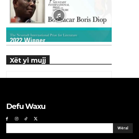
Xët yi mujj
Defu Waxu
Wëral