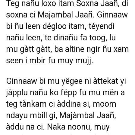
Teg nañu loxo itam Soxna Jaañ, di
soxna ci Majambal Jaañ. Ginnaaw
bi ñu leen dégloo itam, téyendi
nañu leen, te dinañu fa toog, lu
mu gàtt gàtt, ba altine ngir ñu xam
seen i mbir fu muy mujj.
Ginnaaw bi mu yëgee ni àttekat yi
jàpplu nañu ko fépp fu mu mën a
teg tànkam ci àddina si, moom
ndayu mbill gi, Majàmbal Jaañ,
àddu na ci. Naka noonu, muy