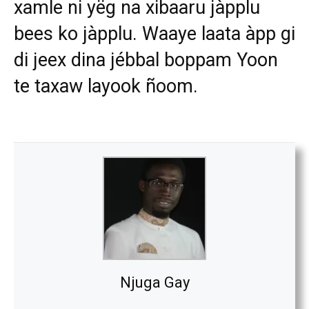
xamle ni yëg na xibaaru jàpplu
bees ko jàpplu. Waaye laata àpp gi
di jeex dina jébbal boppam Yoon
te taxaw layook ñoom.
Njuga Gay