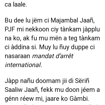
ca laale.
Bu dee lu jëm ci Majambal Jaañ,
PJF mi nekkoon ciy tànkam jàpplu
na ko, ak fu mu mën a teg tànkam
ci àddina si. Muy lu ñuy duppe ci
nasaraan
mandat d’arrêt
international.
Jàpp nañu doomam jii di Sëriñ
Saaliw Jaañ, fekk mu doon jéem a
génn réew mi, jaare ko Gàmbi.