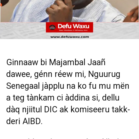
Ginnaaw bi Majambal Jaañ
dawee, génn réew mi, Nguurug
Senegaal jàpplu na ko fu mu mën
a teg tànkam ci àddina si, dellu
dàq njiitul DIC ak komiseeru takk-
deri AIBD.