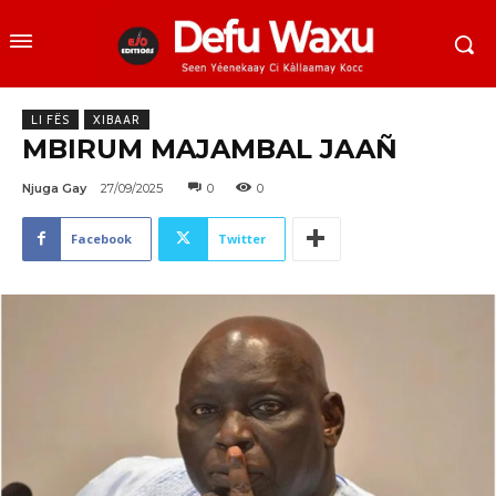
LI FËS
XIBAAR
MBIRUM MAJAMBAL JAAÑ
Njuga Gay
27/09/2025
0
0
Facebook
Twitter