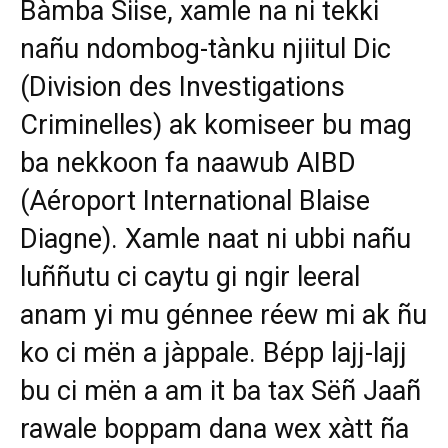
Bàmba Siise, xamle na ni tekki
nañu ndombog-tànku njiitul Dic
(Division des Investigations
Criminelles) ak komiseer bu mag
ba nekkoon fa naawub AIBD
(Aéroport International Blaise
Diagne). Xamle naat ni ubbi nañu
luññutu ci caytu gi ngir leeral
anam yi mu génnee réew mi ak ñu
ko ci mën a jàppale. Bépp lajj-lajj
bu ci mën a am it ba tax Sëñ Jaañ
rawale boppam dana wex xàtt ña