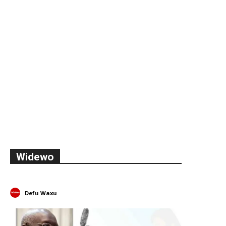
Widewo
Defu Waxu