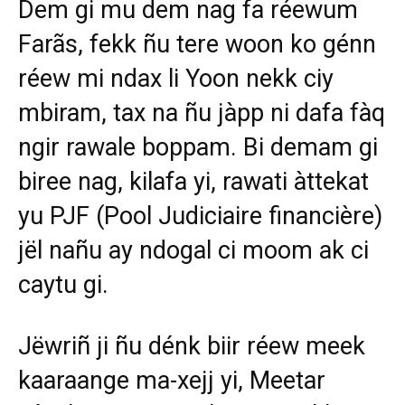
Dem gi mu dem nag fa réewum
Farãs, fekk ñu tere woon ko génn
réew mi ndax li Yoon nekk ciy
mbiram, tax na ñu jàpp ni dafa fàq
ngir rawale boppam. Bi demam gi
biree nag, kilafa yi, rawati àttekat
yu PJF (Pool Judiciaire financière)
jël nañu ay ndogal ci moom ak ci
caytu gi.
Jëwriñ ji ñu dénk biir réew meek
kaaraange ma-xejj yi, Meetar