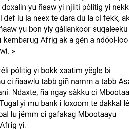
 doxalin yu
ñ
aaw yi njiiti p
ó
litig yi nekk
 def lu la neex te dara du la ci fekk, a
ñ
aaw yu bon yiy g
à
llankoor suqaleeku
 kembarug Afrig ak a g
ë
n a nd
ó
ol-loo
 wi.
»
éli pólitig
yi
bokk xaatim yëgle
bi
ñ
u ci
ñ
aawlu tabb gi
ñ
namm a tabb Asa
ni. Ndaxte,
ñ
a ngay
sàkku ci Mboot
a
Tugal yi mu bank i loxoom te dakkal l
al lu j
ë
mm ci gafakag Mbootaayu
Afrig yi.