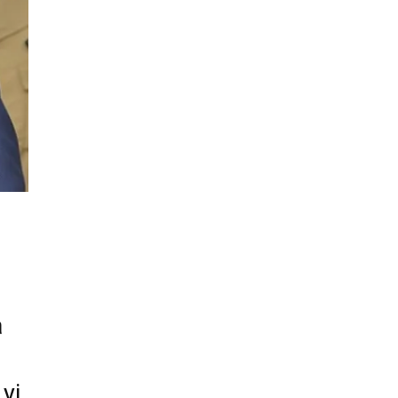
a
yi.