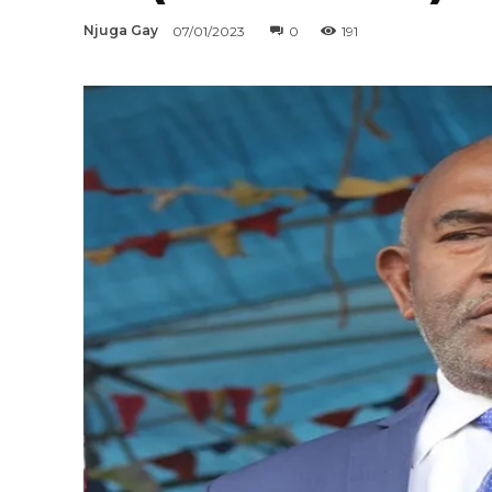
Njuga Gay
07/01/2023
0
191