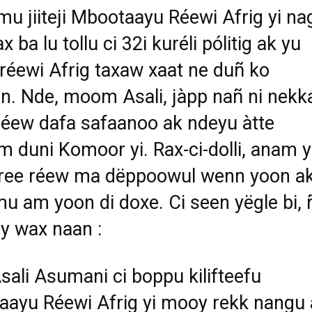
mu jiiteji Mbootaayu R
é
ewi Afrig yi na
x ba lu tollu ci 32i kur
é
li p
ó
litig ak yu
r
é
ewi Afrig taxaw xaat ne du
ñ
ko
n. Nde, moom Asali, j
à
pp na
ñ
ni nek
r
é
ew dafa safaanoo ak ndeyu
à
tte
 duni Komoor yi. Rax-ci-dolli, anam y
ee r
é
ew ma d
ë
ppoowul wenn yoon ak
u am yoon di doxe. Ci seen y
ë
gle bi,
y wax naan :
sali Asumani ci boppu kilifteefu
aayu R
é
ewi Afrig yi mooy rekk nangu