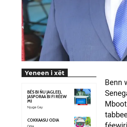
Yeneen i xët
Benn w
Senegaa
BÉS BI ÑU JAGLEEL
JASPORAA BI FI RÉEW
MI
Mboota
Njuga Gay
tabbee
COKKAASU ODIA
féewir
Odia