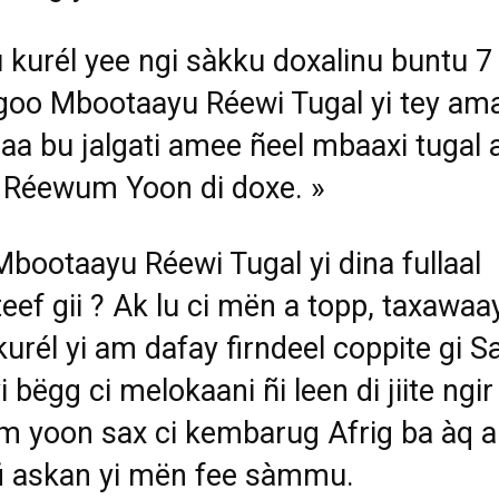
 kur
é
l yee ngi s
à
kku doxalinu buntu 7 
goo Mbootaayu R
é
ewi Tugal yi tey ama
aa bu jalgati amee
ñ
eel mbaaxi tugal 
 R
é
ewum Yoon di doxe.
»
Mbootaayu R
é
ewi Tugal yi dina fullaal
eef gii ? Ak lu ci m
ë
n a topp, taxawaa
kur
é
l yi am dafay firndeel coppite gi S
i b
ë
gg ci melokaani
ñ
i leen di jiite ngir
 yoon sax ci kembarug Afrig ba
à
q a
fi askan yi m
ë
n fee s
à
mmu.