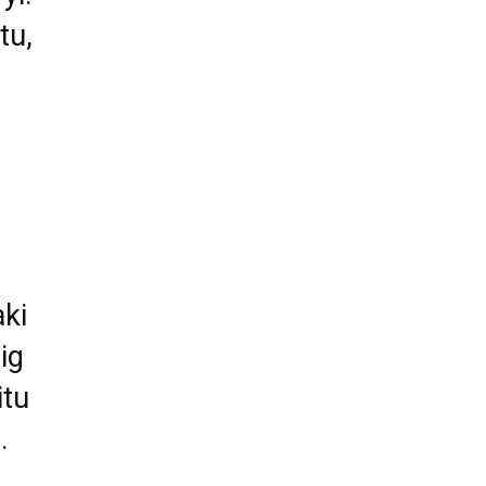
tu,
aki
ig
itu
.