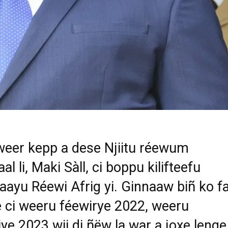
eer kepp a dese Njiitu réewum
l li, Maki Sàll, ci boppu kilifteefu
ayu Réewi Afrig yi. Ginnaaw biñ ko f
 ci weeru féewirye 2022, weeru
iye 2023 wii di ñëw la war a joxe lenge 