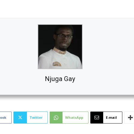
Njuga Gay
book
Twitter
WhatsApp
E-mail