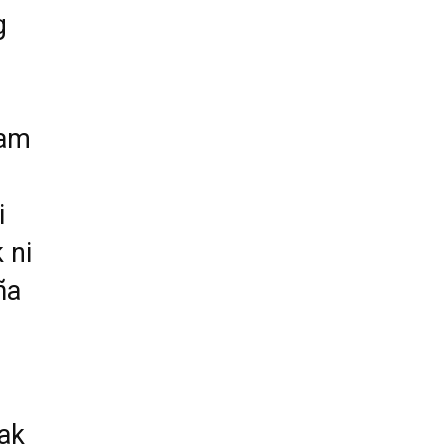
g
kam
i
 ni
ñ
a
 ak