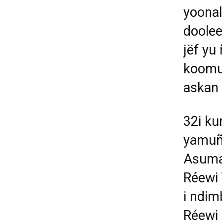
yoonal
dooleel
j
ë
f yu
koomu
askan
32i kur
yamu
Asuma
R
é
ewi 
i ndimb
R
é
ewi 