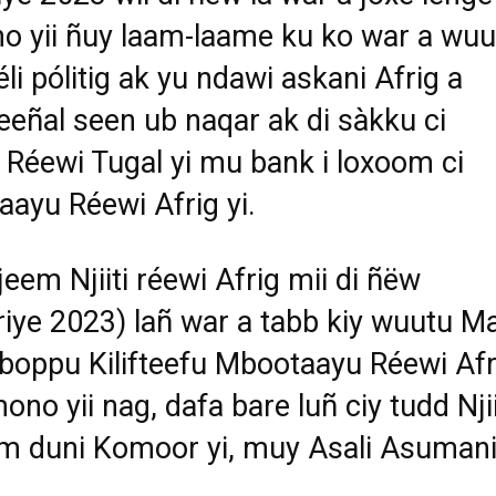
 yii ñuy laam-laame ku ko war a wuu
éli pólitig ak yu ndawi askani Afrig a
eeñal seen ub naqar ak di sàkku ci
 Réewi Tugal yi mu bank i loxoom ci
ayu Réewi Afrig yi.
jeem Njiiti réewi Afrig mii di ñëw
riye 2023) lañ war a tabb kiy wuutu M
i boppu Kilifteefu Mbootaayu Réewi Afr
mono yii nag, dafa bare luñ ciy tudd Nji
m duni
Komoor yi, muy
Asali Asumani