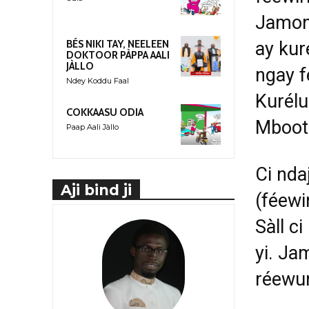
Jamono
ay kur
BÉS NIKI TAY, NEELEEN
DOKTOOR PÀPPA AALI
JÀLLO
ngay f
Ndey Koddu Faal
Kurélu
COKKAASU ODIA
Mboota
Paap Aali Jàllo
Ci nda
Aji bind ji
(féewi
Sàll c
yi. Ja
r
é
ewu