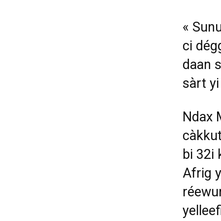
«
Sunu
ci d
é
g
daan s
s
à
rt yi
Ndax 
c
à
kkut
bi 32i 
Afrig y
r
é
ewum
yellee