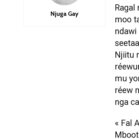
Ragal 
Njuga Gay
moo ta
ndawi 
seetaa
Njiitu 
r
é
ewum
mu yor
r
é
ew m
nga ca
«
Fal A
Mboot