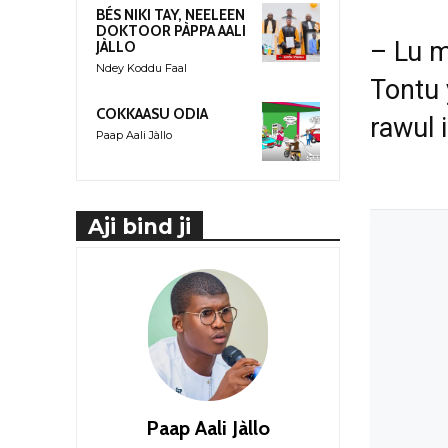
BÉS NIKI TAY, NEELEEN
DOKTOOR PÀPPA AALI
– Lu m
JÀLLO
Ndey Koddu Faal
Tontu 
COKKAASU ODIA
rawul i
Paap Aali Jàllo
Aji bind ji
Paap Aali Jàllo