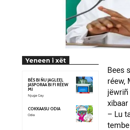
Yeneen i xët
Bees s
réew, 
BÉS BI ÑU JAGLEEL
JASPORAA BI FI RÉEW
MI
jëwriñ
Njuga Gay
xibaar 
COKKAASU ODIA
– Lu t
Odia
tembe