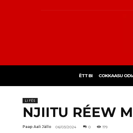
ËTT BI
COKKAASU ODI
LI FËS
NJIITU RÉEW M
Paap Aali Jàllo
06/03/2024
0
179