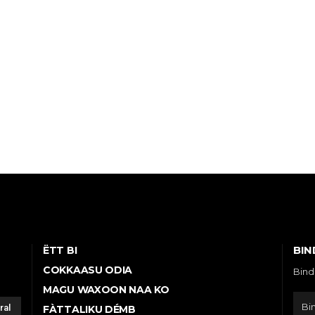
BIN
ËTT BI
COKKAASU ODIA
Bind
MAGU WAXOON NAA KO
ral
FÀTTALIKU DÉMB