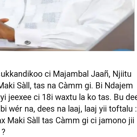
ukkandikoo ci Majambal Jaañ, Njiitu
Maki Sàll, tas na Càmm gi. Bi Ndajem
 yi jeexee ci 18i waxtu la ko tas. Bu de
bi wér na, dees na laaj, laaj yii toftalu :
ax Maki Sàll tas Càmm gi ci jamono jii
 ?