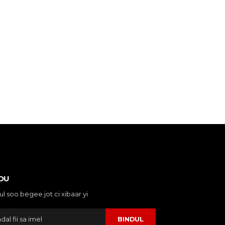
DU
ul soo bëgee jot ci xibaar yi
BINDUL