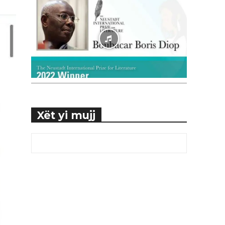
Xët yi mujj