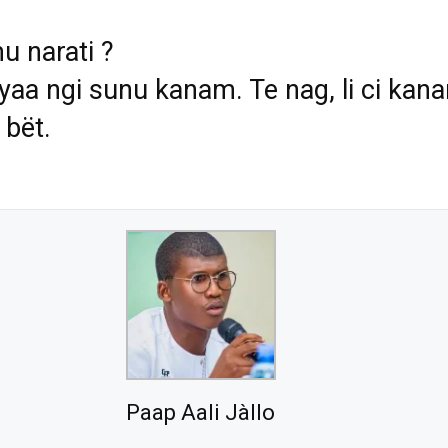
u narati ?
yaa ngi sunu kanam. Te nag, li ci kan
 bët.
Paap Aali Jàllo