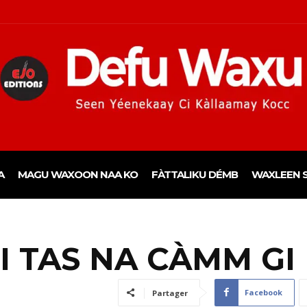
A
MAGU WAXOON NAA KO
FÀTTALIKU DÉMB
WAXLEEN S
I TAS NA CÀMM GI
Facebook
Partager