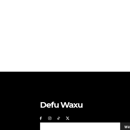
Defu Waxu
Wë