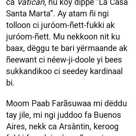
ca
Vatican
, ñu koy dippe “La Casa
Santa Marta”. Ay atam ñi ngi
tolloon ci juróom-ñett-fukki ak
juróom-ñett. Mu nekkoon nit ku
baax, dëggu te bari yërmaande ak
ñeewant ci néew-ji-doole yi bees
sukkandikoo ci seedey kardinaal
bi.
Moom Paab Farãsuwaa mi dëddu
tay jile, mi ngi juddoo fa Buenos
Aires, nekk ca Arsàntin, keroog