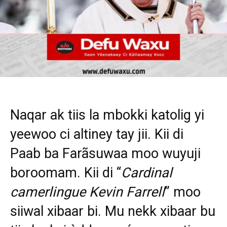
Naqar ak tiis la mbokki katolig yi
yeewoo ci altiney tay jii. Kii di
Paab ba Farãsuwaa moo wuyuji
boroomam. Kii di “
Cardinal
camerlingue Kevin Farrell
” moo
siiwal xibaar bi. Mu nekk xibaar bu