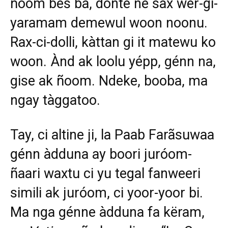
ñoom bés ba, donte ne sax wér-gi-
yaramam demewul woon noonu.
Rax-ci-dolli, kàttan gi it matewu ko
woon. Ànd ak loolu yépp, génn na,
gise ak ñoom. Ndeke, booba, ma
ngay tàggatoo.
Tay, ci altine ji, la Paab Farãsuwaa
génn àdduna ay boori juróom-
ñaari waxtu ci yu tegal fanweeri
simili ak juróom, ci yoor-yoor bi.
Ma nga génne àdduna fa këram,