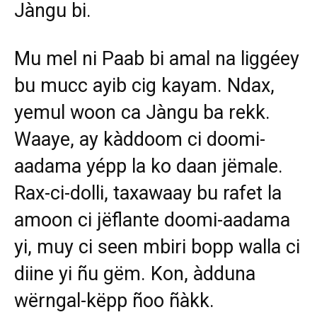
Jàngu bi.
Mu mel ni Paab bi amal na liggéey
bu mucc ayib cig kayam. Ndax,
yemul woon ca Jàngu ba rekk.
Waaye, ay kàddoom ci doomi-
aadama yépp la ko daan jëmale.
Rax-ci-dolli, taxawaay bu rafet la
amoon ci jëflante doomi-aadama
yi, muy ci seen mbiri bopp walla ci
diine yi ñu gëm. Kon, àdduna
wërngal-këpp ñoo ñàkk.