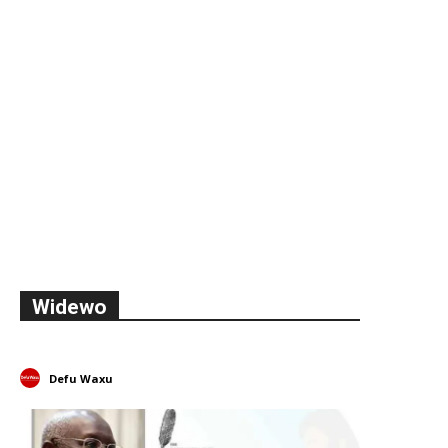
Widewo
Defu Waxu