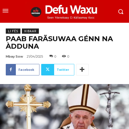
LI FËS
XIBAAR
PAAB FARÃSUWAA GÉNN NA
ÀDDUNA
Mbay Sow
21/04/2025
0
0
Facebook
Twitter