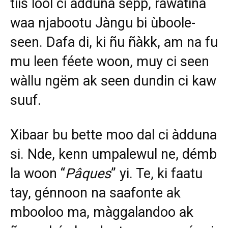
tiis lool ci àdduna sépp, rawatina
waa njabootu Jàngu bi ùboole-
seen. Dafa di, ki ñu ñàkk, am na fu
mu leen féete woon, muy ci seen
wàllu ngëm ak seen dundin ci kaw
suuf.
Xibaar bu bette moo dal ci àdduna
si. Nde, kenn umpalewul ne, démb
la woon “
Pâques
” yi. Te, ki faatu
tay, génnoon na saafonte ak
mbooloo ma, màggalandoo ak