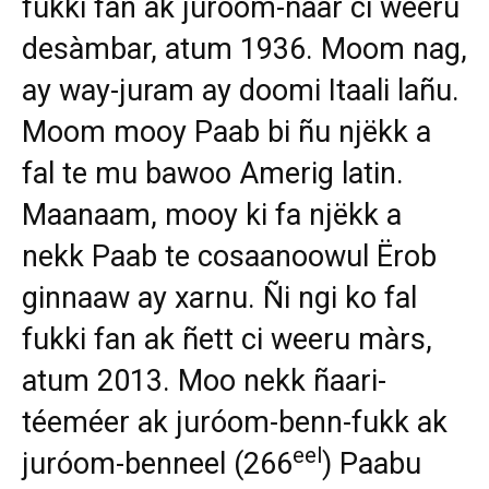
fukki fan ak juróom-ñaar ci weeru
desàmbar, atum 1936. Moom nag,
ay way-juram ay doomi Itaali lañu.
Moom mooy Paab bi ñu njëkk a
fal te mu bawoo Amerig latin.
Maanaam, mooy ki fa njëkk a
nekk Paab te cosaanoowul Ërob
ginnaaw ay xarnu. Ñi ngi ko fal
fukki fan ak ñett ci weeru màrs,
atum 2013. Moo nekk ñaari-
téeméer ak juróom-benn-fukk ak
eel
juróom-benneel (266
) Paabu