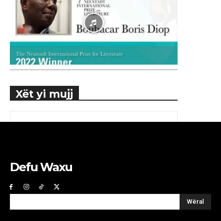
Xët yi mujj
Defu Waxu
Wëral