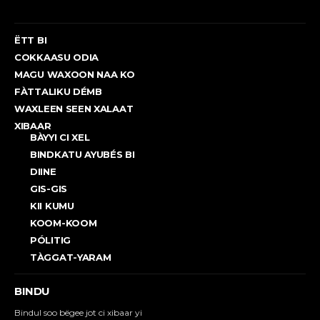
ËTT BI
COKKAASU ODIA
MAGU WAXOON NAA KO
FÀTTALIKU DÉMB
WAXLEEN SEEN XALAAT
XIBAAR
BÀYYI CI XEL
BINDKATU AYUBÉS BI
DIINE
GIS-GIS
KII KUMU
KOOM-KOOM
PÓLITIG
TÀGGAT-YARAM
BINDU
Bindul soo bëgee jot ci xibaar yi