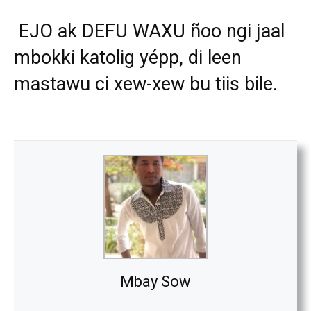
EJO ak DEFU WAXU ñoo ngi jaal
mbokki katolig yépp, di leen
mastawu ci xew-xew bu tiis bile.
Mbay Sow