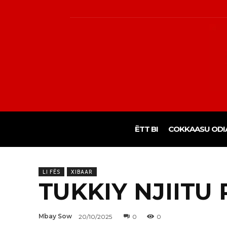
ËTT BI
COKKAASU ODI
LI FËS
XIBAAR
TUKKIY NJIITU
Mbay Sow
20/10/2025
0
0