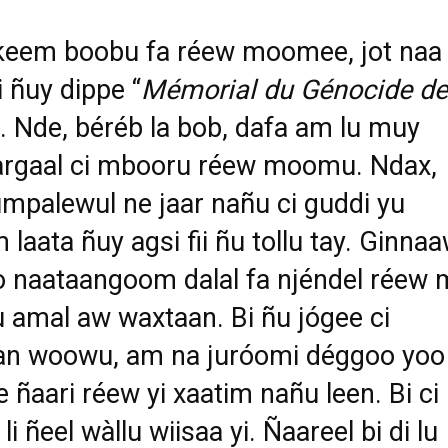
keem boobu fa réew moomee, jot naa
i ñuy dippe “
Mémorial du Génocide de
”. Nde, béréb la bob, dafa am lu muy
rgaal ci mbooru réew moomu. Ndax,
mpalewul ne jaar nañu ci guddi yu
 laata ñuy agsi fii ñu tollu tay. Ginna
ko naataangoom dalal fa njéndel réew
u amal aw waxtaan. Bi ñu jógee ci
an woowu, am na juróomi déggoo yoo
 ñaari réew yi xaatim nañu leen. Bi ci
di li ñeel wàllu wiisaa yi. Ñaareel bi di lu