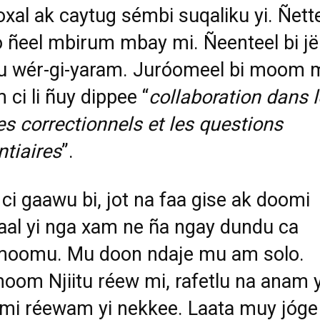
oxal ak caytug sémbi suqaliku yi. Ñett
 ñeel mbirum mbay mi. Ñeenteel bi j
lu wér-gi-yaram. Juróomeel bi moom 
 ci li ñuy dippee “
collaboration dans 
es correctionnels et les questions
ntiaires
”.
 ci gaawu bi, jot na faa gise ak doomi
al yi nga xam ne ña ngay dundu ca
moomu. Mu doon ndaje mu am solo.
oom Njiitu réew mi, rafetlu na anam y
mi réewam yi nekkee. Laata muy jóge