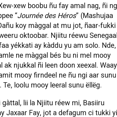
Xew-xew boobu ñu fay amal nag, ñi ng
ppee “
Journée des Héros
” (Mashujaa
Dañu koy màggal at mu jot, ñaar-fukki
 weeru oktoobar. Njiitu réewu Senegaa
 faa yékkati ay kàddu yu am solo. Nde,
amle ne màggal bés bu ni mel mooy
 ak njukkal ñi leen doon xeexal. Waay
tamit mooy firndeel ne ñu ngi aar sunu
 Te, loolu mooy leeral sunu ëllëg.
 gàttal, lii la Njiitu réew mi, Basiiru
 Jaxaar Fay, jot a defagum ci tukki y