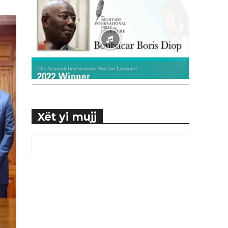
Xët yi mujj