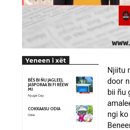
Yeneen i xët
Njiitu
door n
BÉS BI ÑU JAGLEEL
JASPORAA BI FI RÉEW
MI
bii ñu
Njuga Gay
amalee
COKKAASU ODIA
ngi k
Odia
Beneen