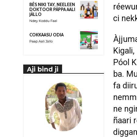
réewum
BÉS NIKI TAY, NEELEEN
DOKTOOR PÀPPA AALI
JÀLLO
ci nek
Ndey Koddu Faal
COKKAASU ODIA
Àjjuma
Paap Aali Jàllo
Kigali
Póol K
Aji bind ji
ba. Mu
fa diir
nemmee
ne ngi
ñaari 
diggan