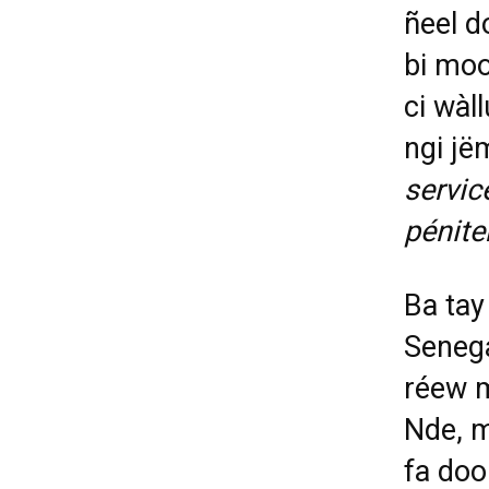
ñeel d
bi moo
ci wàl
ngi jëm
servic
pénite
Ba tay
Senega
réew 
Nde, m
fa doo