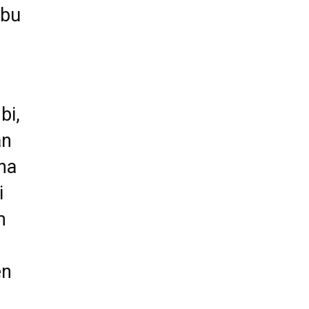
 bu
bi,
an
na
i
m
en