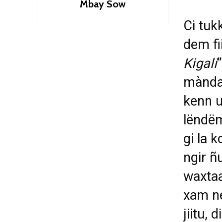
Mbay Sow
Ci tuk
dem fi
Kigali
mànda
kenn u
lëndëm
gi la 
ngir ñ
waxta
xam ne
jiitu, 