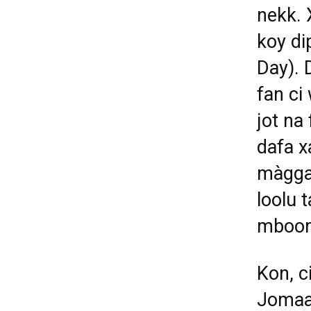
nekk. 
koy di
Day). 
fan ci
jot na
dafa x
màggal
loolu 
mboor.
Kon, ci
Jomaay