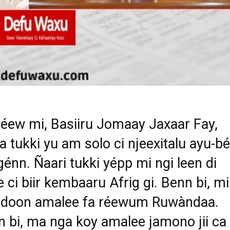
 réew mi, Basiiru Jomaay Jaxaar Fay,
a tukki yu am solo ci njeexitalu ayu-b
 génn. Ñaari tukki yépp mi ngi leen di
 ci biir kembaaru Afrig gi. Benn bi, mi
o doon amalee fa réewum Ruwàndaa.
 bi, ma nga koy amalee jamono jii ca