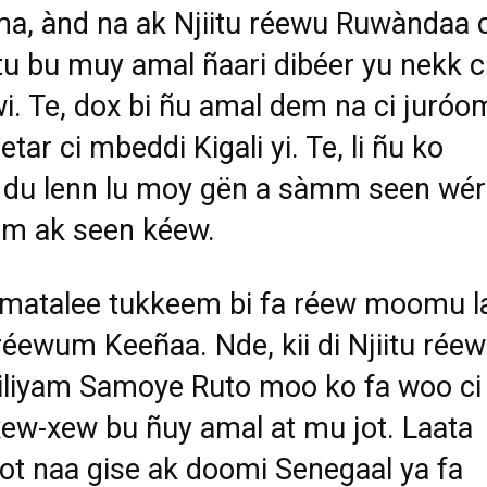
a, ànd na ak Njiitu réewu Ruwàndaa c
u bu muy amal ñaari dibéer yu nekk c
i. Te, dox bi ñu amal dem na ci juróo
tar ci mbeddi Kigali yi. Te, li ñu ko
du lenn lu moy gën a sàmm seen wér
am ak seen kéew.
matalee tukkeem bi fa réew moomu l
 réewum Keeñaa. Nde, kii di Njiitu réew
iliyam Samoye Ruto moo ko fa woo ci
ew-xew bu ñuy amal at mu jot. Laata
 jot naa gise ak doomi Senegaal ya fa