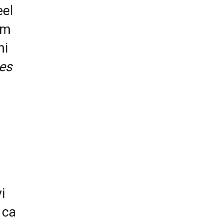
eel
ëm
mi
les
i
 ca