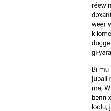
réew m
doxant
weer w
kilomee
dugge 
gi-yar
Bi mu 
jubali
ma, W
benn x
loolu,