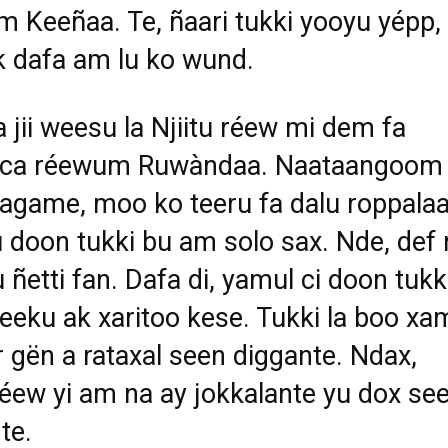
 Keeñaa. Te, ñaari tukki yooyu yépp,
k dafa am lu ko wund.
 jii weesu la Njiitu réew mi dem fa
, ca réewum Ruwàndaa. Naataangoom 
agame, moo ko teeru fa dalu roppala
 doon tukki bu am solo sax. Nde, def 
u ñetti fan. Dafa di, yamul ci doon tukk
ku ak xaritoo kese. Tukki la boo xa
r gën a rataxal seen diggante. Ndax,
réew yi am na ay jokkalante yu dox se
te.