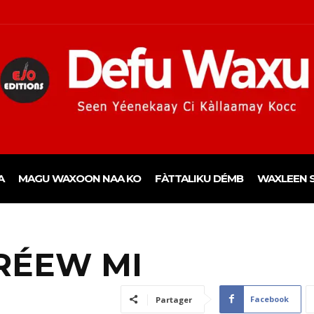
A
MAGU WAXOON NAA KO
FÀTTALIKU DÉMB
WAXLEEN S
 RÉEW MI
Facebook
Partager