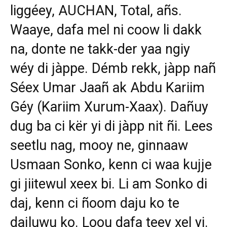
liggéey, AUCHAN, Total, añs.
Waaye, dafa mel ni coow li dakk
na, donte ne takk-der yaa ngiy
wéy di jàppe. Démb rekk, jàpp nañ
Séex Umar Jaañ ak Abdu Kariim
Géy (Kariim Xurum-Xaax). Dañuy
dug ba ci kër yi di jàpp nit ñi. Lees
seetlu nag, mooy ne, ginnaaw
Usmaan Sonko, kenn ci waa kujje
gi jiitewul xeex bi. Li am Sonko di
daj, kenn ci ñoom daju ko te
dajluwu ko. Loou dafa teey xel yi.