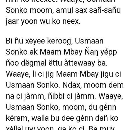
Sonko moom, amul sax sañ-sañu
jaar yoon wu ko neex.
Bi ñu xëyee keroog, Usmaan
Sonko ak Maam Mbay Ñaŋ yépp
ñoo dëgmal ëttu àttewaay ba.
Waaye, li ci jig Maam Mbay jigu ci
Usmaan Sonko. Ndax, moom dem
na ci jàmm, ñibbi ci jàmm. Waaye,
Usmaan Sonko, moom, du génn
këram, walla bu dee génn dañ ko
xàllal uw yoon, ga ko ci. Ba muy