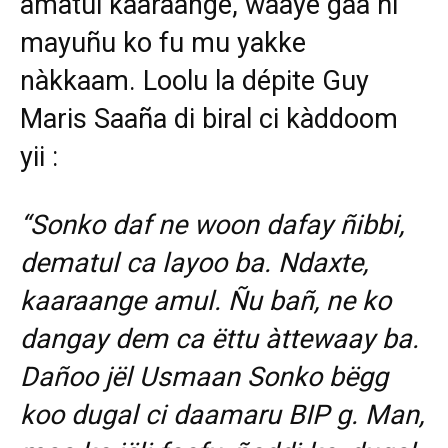
amatul kaaraange, waaye gaa ñi
mayuñu ko fu mu yakke
nàkkaam. Loolu la dépite Guy
Maris Saaña di biral ci kàddoom
yii :
“Sonko daf ne woon dafay ñibbi,
dematul ca layoo ba. Ndaxte,
kaaraange amul. Ñu bañ, ne ko
dangay dem ca ëttu àttewaay ba.
Dañoo jël Usmaan Sonko bëgg
koo dugal ci daamaru BIP g. Man,