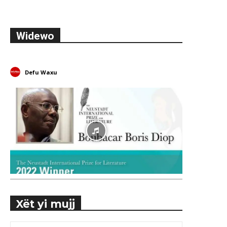
Widewo
Defu Waxu
Xët yi mujj