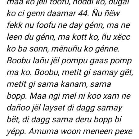
maa ko jëli foofu, ñoddi ko, dugal
ko ci genn daamar 44. Ñu ñëw
fekk nu foofu ne day génn, ma ne
leen du génn, ma kott ko, ñu xëcc
ko ba sonn, mënuñu ko génne.
Boobu lañu jël pompu gaas pomp
ma ko. Boobu, metit gi samay gët,
metit gi sama kanam, sama
bopp. Maa ngi mel ni koo xam ne
dañoo jël layset di dagg samay
bët, di dagg sama deru bopp bi
yépp. Amuma woon meneen pexe