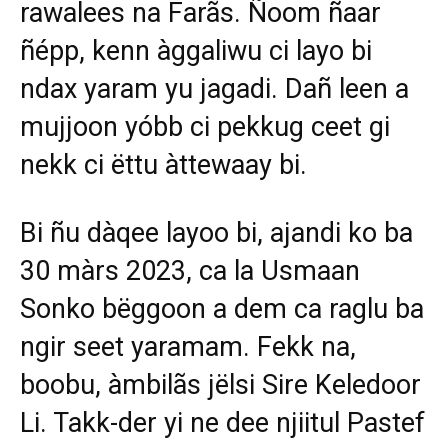
rawalees na Farãs. Ñoom ñaar
ñépp, kenn àggaliwu ci layo bi
ndax yaram yu jagadi. Dañ leen a
mujjoon yóbb ci pekkug ceet gi
nekk ci ëttu àttewaay bi.
Bi ñu dàqee layoo bi, ajandi ko ba
30 màrs 2023, ca la Usmaan
Sonko bëggoon a dem ca raglu ba
ngir seet yaramam. Fekk na,
boobu, àmbilãs jëlsi Sire Keledoor
Li. Takk-der yi ne dee njiitul Pastef