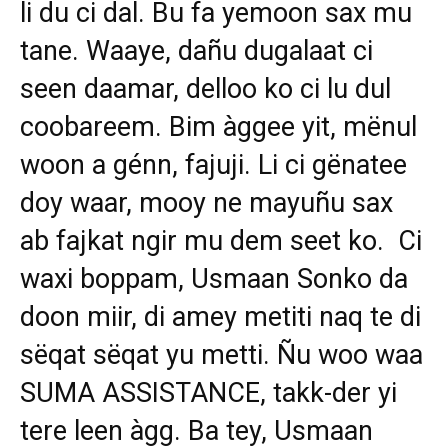
li du ci dal. Bu fa yemoon sax mu
tane. Waaye, dañu dugalaat ci
seen daamar, delloo ko ci lu dul
coobareem. Bim àggee yit, mënul
woon a génn, fajuji. Li ci gënatee
doy waar, mooy ne mayuñu sax
ab fajkat ngir mu dem seet ko. Ci
waxi boppam, Usmaan Sonko da
doon miir, di amey metiti naq te di
sëqat sëqat yu metti. Ñu woo waa
SUMA ASSISTANCE, takk-der yi
tere leen àgg. Ba tey, Usmaan