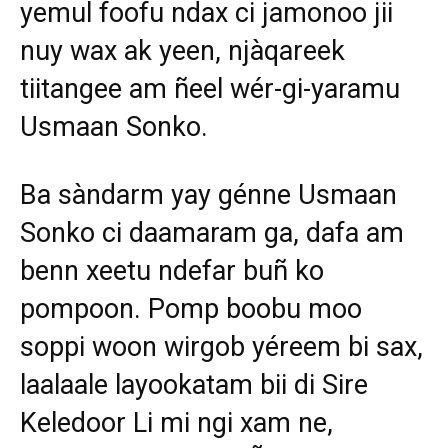
yemul foofu ndax ci jamonoo jii
nuy wax ak yeen, njàqareek
tiitangee am ñeel wér-gi-yaramu
Usmaan Sonko.
Ba sàndarm yay génne Usmaan
Sonko ci daamaram ga, dafa am
benn xeetu ndefar buñ ko
pompoon. Pomp boobu moo
soppi woon wirgob yéreem bi sax,
laalaale layookatam bii di Sire
Keledoor Li mi ngi xam ne,