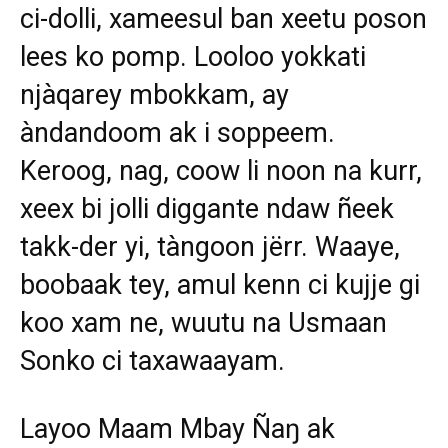
ci-dolli, xameesul ban xeetu poson
lees ko pomp. Looloo yokkati
njàqarey mbokkam, ay
àndandoom ak i soppeem.
Keroog, nag, coow li noon na kurr,
xeex bi jolli diggante ndaw ñeek
takk-der yi, tàngoon jërr. Waaye,
boobaak tey, amul kenn ci kujje gi
koo xam ne, wuutu na Usmaan
Sonko ci taxawaayam.
Layoo Maam Mbay Ñaŋ ak