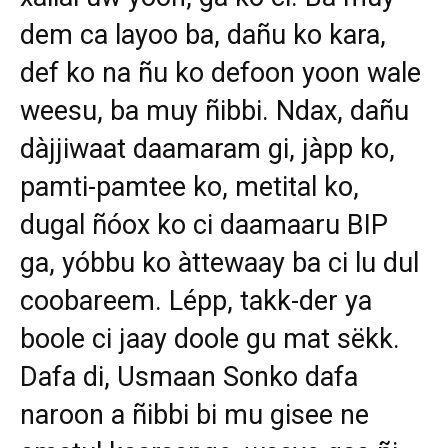
dem ca layoo ba, dañu ko kara,
def ko na ñu ko defoon yoon wale
weesu, ba muy ñibbi. Ndax, dañu
dàjjiwaat daamaram gi, jàpp ko,
pamti-pamtee ko, metital ko,
dugal ñóox ko ci daamaaru BIP
ga, yóbbu ko àttewaay ba ci lu dul
coobareem. Lépp, takk-der ya
boole ci jaay doole gu mat sëkk.
Dafa di, Usmaan Sonko dafa
naroon a ñibbi bi mu gisee ne