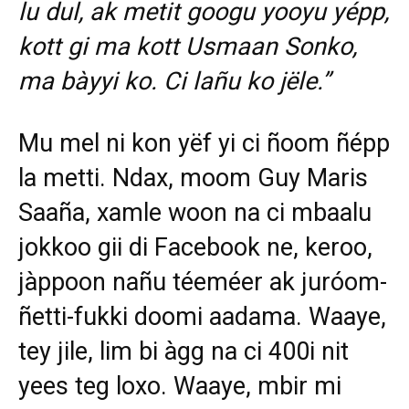
lu dul, ak metit googu yooyu yépp,
kott gi ma kott Usmaan Sonko,
ma bàyyi ko. Ci lañu ko jële.”
Mu mel ni kon yëf yi ci ñoom ñépp
la metti. Ndax, moom Guy Maris
Saaña, xamle woon na ci mbaalu
jokkoo gii di Facebook ne, keroo,
jàppoon nañu téeméer ak juróom-
ñetti-fukki doomi aadama. Waaye,
tey jile, lim bi àgg na ci 400i nit
yees teg loxo. Waaye, mbir mi