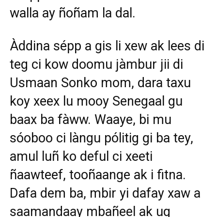
walla ay ñoñam la dal.
Àddina sépp a gis li xew ak lees di
teg ci kow doomu jàmbur jii di
Usmaan Sonko mom, dara taxu
koy xeex lu mooy Senegaal gu
baax ba fàww. Waaye, bi mu
sóoboo ci làngu pólitig gi ba tey,
amul luñ ko deful ci xeeti
ñaawteef, tooñaange ak i fitna.
Dafa dem ba, mbir yi dafay xaw a
saamandaay mbañeel ak ug