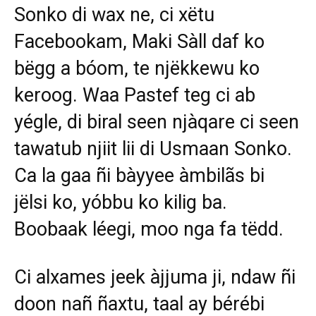
Sonko di wax ne, ci xëtu
Facebookam, Maki Sàll daf ko
bëgg a bóom, te njëkkewu ko
keroog. Waa Pastef teg ci ab
yégle, di biral seen njàqare ci seen
tawatub njiit lii di Usmaan Sonko.
Ca la gaa ñi bàyyee àmbilãs bi
jëlsi ko, yóbbu ko kilig ba.
Boobaak léegi, moo nga fa tëdd.
Ci alxames jeek àjjuma ji, ndaw ñi
doon nañ ñaxtu, taal ay bérébi