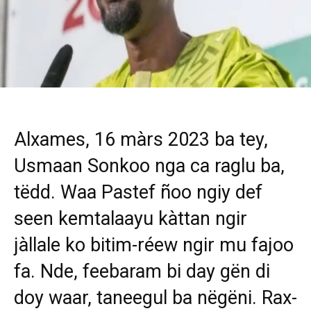
Alxames, 16 màrs 2023 ba tey,
Usmaan Sonkoo nga ca raglu ba,
tëdd. Waa Pastef ñoo ngiy def
seen kemtalaayu kàttan ngir
jàllale ko bitim-réew ngir mu fajoo
fa. Nde, feebaram bi day gën di
doy waar, taneegul ba nëgëni. Rax-