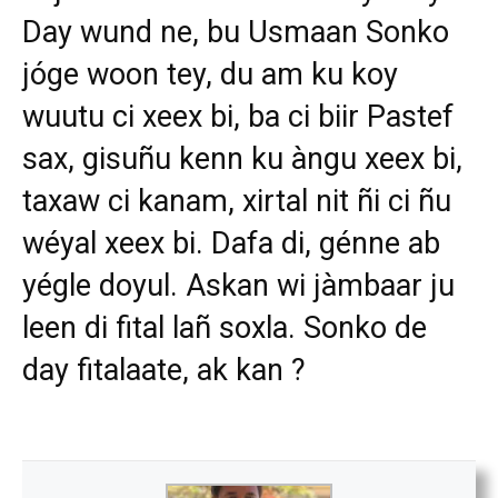
Day wund ne, bu Usmaan Sonko
jóge woon tey, du am ku koy
wuutu ci xeex bi, ba ci biir Pastef
sax, gisuñu kenn ku àngu xeex bi,
taxaw ci kanam, xirtal nit ñi ci ñu
wéyal xeex bi. Dafa di, génne ab
yégle doyul. Askan wi jàmbaar ju
leen di fital lañ soxla. Sonko de
day fitalaate, ak kan ?