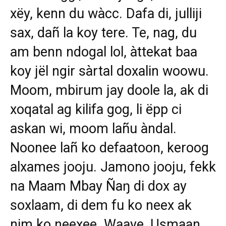
xëy, kenn du wàcc. Dafa di, julliji
sax, dañ la koy tere. Te, nag, du
am benn ndogal lol, àttekat baa
koy jël ngir sàrtal doxalin woowu.
Moom, mbirum jay doole la, ak di
xoqatal ag kilifa gog, li ëpp ci
askan wi, moom lañu àndal.
Noonee lañ ko defaatoon, keroog
alxames jooju. Jamono jooju, fekk
na Maam Mbay Ñaŋ di dox ay
soxlaam, di dem fu ko neex ak
nim ko neexee. Waaye, Usmaan