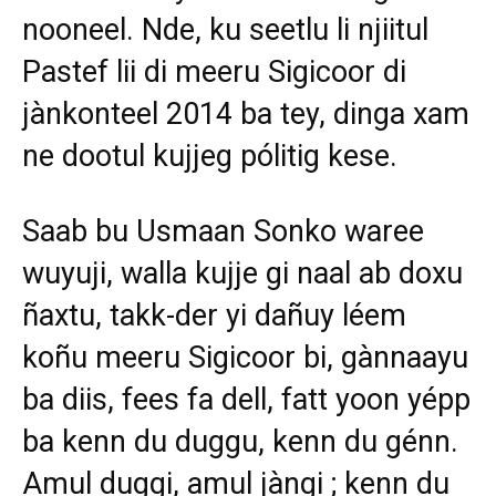
nooneel. Nde, ku seetlu li njiitul
Pastef lii di meeru Sigicoor di
jànkonteel 2014 ba tey, dinga xam
ne dootul kujjeg pólitig kese.
Saab bu Usmaan Sonko waree
wuyuji, walla kujje gi naal ab doxu
ñaxtu, takk-der yi dañuy léem
koñu meeru Sigicoor bi, gànnaayu
ba diis, fees fa dell, fatt yoon yépp
ba kenn du duggu, kenn du génn.
Amul duggi, amul jàngi ; kenn du