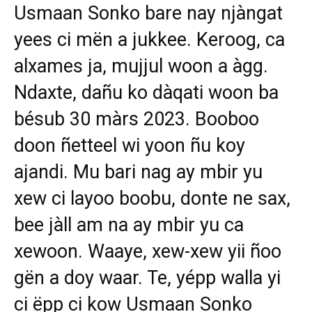
Usmaan Sonko bare nay njàngat
yees ci mën a jukkee. Keroog, ca
alxames ja, mujjul woon a àgg.
Ndaxte, dañu ko dàqati woon ba
bésub 30 màrs 2023. Booboo
doon ñetteel wi yoon ñu koy
ajandi. Mu bari nag ay mbir yu
xew ci layoo boobu, donte ne sax,
bee jàll am na ay mbir yu ca
xewoon. Waaye, xew-xew yii ñoo
gën a doy waar. Te, yépp walla yi
ci ëpp ci kow Usmaan Sonko