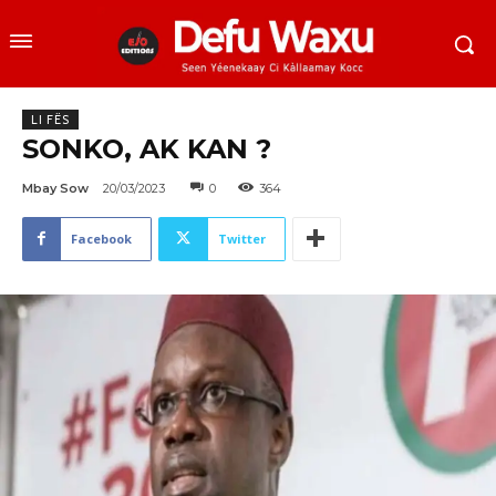
LI FËS
SONKO, AK KAN ?
Mbay Sow
20/03/2023
0
364
Facebook
Twitter