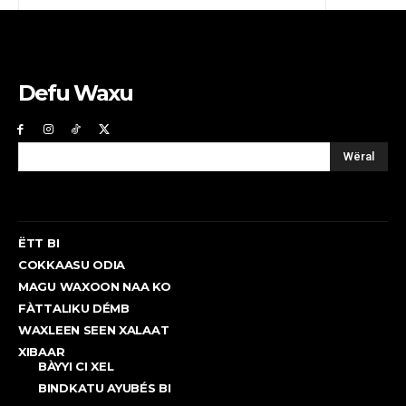
Defu Waxu
Wëral
ËTT BI
COKKAASU ODIA
MAGU WAXOON NAA KO
FÀTTALIKU DÉMB
WAXLEEN SEEN XALAAT
XIBAAR
BÀYYI CI XEL
BINDKATU AYUBÉS BI