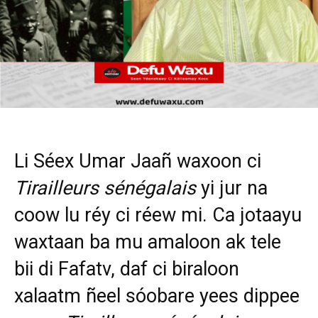
Li Séex Umar Jaañ waxoon ci
Tirailleurs sénégalais
yi jur na
coow lu réy ci réew mi. Ca jotaayu
waxtaan ba mu amaloon ak tele
bii di Fafatv, daf ci biraloon
xalaatm ñeel sóobare yees dippee