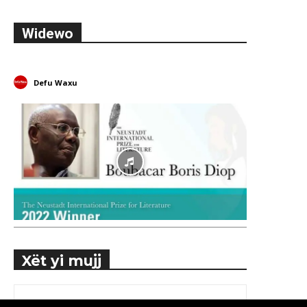
Widewo
Defu Waxu
Xët yi mujj