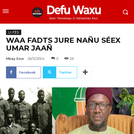
LI FËS
WAA FADTS JURE NAÑU SÉEX
UMAR JAAÑ
Mbay Sow
26/12/2024
0
29
Facebook
Twitter