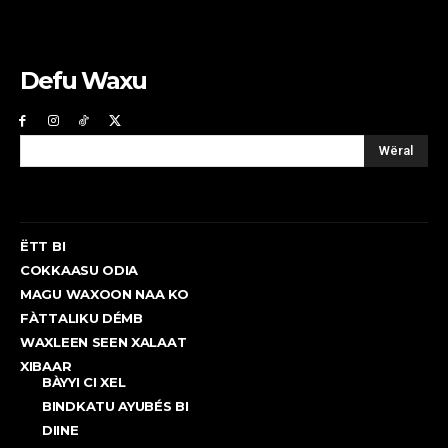
Defu Waxu
Wëral
ËTT BI
COKKAASU ODIA
MAGU WAXOON NAA KO
FÀTTALIKU DÉMB
WAXLEEN SEEN XALAAT
XIBAAR
BÀYYI CI XEL
BINDKATU AYUBÉS BI
DIINE