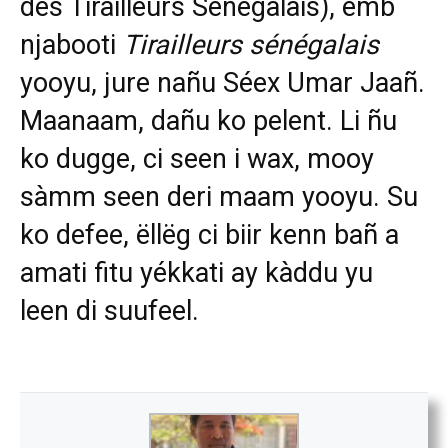
des Tirailleurs Sénégalais), ëmb
njabooti
Tirailleurs sénégalais
yooyu, jure nañu Séex Umar Jaañ.
Maanaam, dañu ko pelent. Li ñu
ko dugge, ci seen i wax, mooy
sàmm seen deri maam yooyu. Su
ko defee, ëllëg ci biir kenn bañ a
amati fitu yékkati ay kàddu yu
leen di suufeel.