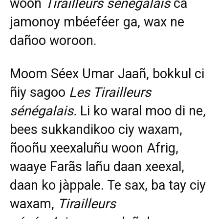
woon
Tirailleurs sénégalais
ca
jamonoy mbéeféer ga, wax ne
dañoo woroon.
Moom Séex Umar Jaañ, bokkul ci
ñiy sagoo
Les T
irailleurs
sénégalais.
Li ko waral moo di ne,
bees sukkandikoo ciy waxam,
ñooñu xeexaluñu woon Afrig,
waaye Farãs lañu daan xeexal,
daan ko jàppale. Te sax, ba tay ciy
waxam,
Tirailleurs