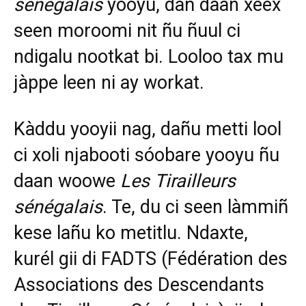
sénégalais
yooyu, da
ñ daan xeex
seen moroomi nit ñu ñuul ci
ndigalu nootkat bi. Looloo tax mu
jàppe leen ni ay workat.
Kàddu yooyii nag, dañu metti lool
ci xoli njabooti s
óobare yooyu
ñu
daan woowe
Les
Tirailleurs
sénégalais
. Te, du ci seen làmmiñ
kese lañu ko metitlu. Ndaxte,
kurél gii di FADTS (Fédération des
Associations des Descendants