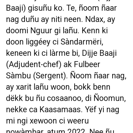
Baaji) gisuñu ko. Te, ñoom ñaar
nag duñu ay niti neen. Ndax, ay
doomi Nguur gi lañu. Kenn ki
doon liggéey ci Sàndarmëri,
keneen ki ci làrme bi, Dijje Baaji
(Adjudent-chef) ak Fulbeer
Sàmbu (Sergent). Ñoom ñaar nag,
ay xarit lañu woon, bokk benn
dëkk bu ñu cosaanoo, di Ñoomun,
nekke ca Kaasamaas. Yëf yi nag
mi ngi xewoon ci weeru
nowàmbar, atum 2022. Nee ñu,