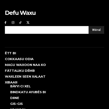
Defu Waxu
Wëral
ËTT BI
COKKAASU ODIA
MAGU WAXOON NAA KO
FÀTTALIKU DÉMB
WAXLEEN SEEN XALAAT
XIBAAR
BÀYYI CI XEL
BINDKATU AYUBÉS BI
DIINE
GIS-GIS