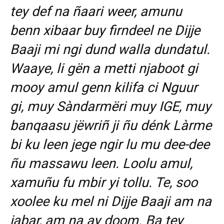
tey def na ñaari weer, amunu
benn xibaar buy firndeel ne Dijje
Baaji mi ngi dund walla dundatul.
Waaye, li gën a metti njaboot gi
mooy amul genn kilifa ci Nguur
gi, muy Sàndarmëri muy IGE, muy
banqaasu jëwriñ ji ñu dénk Làrme
bi ku leen jege ngir lu mu dee-dee
ñu massawu leen. Loolu amul,
xamuñu fu mbir yi tollu. Te, soo
xoolee ku mel ni Dijje Baaji am na
jabar, am na ay doom. Ba tey