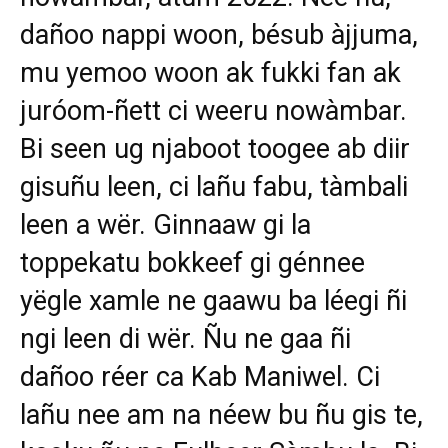
dañoo nappi woon, bésub àjjuma,
mu yemoo woon ak fukki fan ak
juróom-ñett ci weeru nowàmbar.
Bi seen ug njaboot toogee ab diir
gisuñu leen, ci lañu fabu, tàmbali
leen a wër. Ginnaaw gi la
toppekatu bokkeef gi génnee
yëgle xamle ne gaawu ba léegi ñi
ngi leen di wër. Ñu ne gaa ñi
dañoo réer ca Kab Maniwel. Ci
lañu nee am na néew bu ñu gis te,