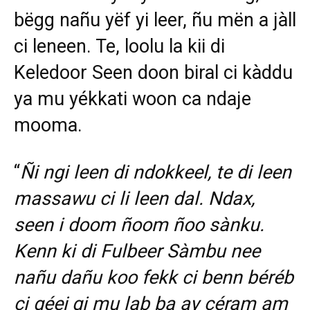
bëgg nañu yëf yi leer, ñu mën a jàll
ci leneen. Te, loolu la kii di
Keledoor Seen doon biral ci kàddu
ya mu yékkati woon ca ndaje
mooma.
“
Ñi ngi leen di ndokkeel, te di leen
massawu ci li leen dal. Ndax,
seen i doom ñoom ñoo sànku.
Kenn ki di Fulbeer Sàmbu nee
nañu dañu koo fekk ci benn béréb
ci géej gi mu lab ba ay céram am