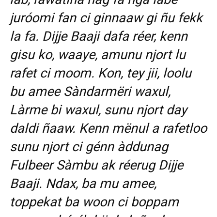
juróomi fan ci ginnaaw gi ñu fekk
la fa. Dijje Baaji dafa réer, kenn
gisu ko, waaye, amunu njort lu
rafet ci moom. Kon, tey jii, loolu
bu amee Sàndarmëri waxul,
Làrme bi waxul, sunu njort day
daldi ñaaw. Kenn mënul a rafetloo
sunu njort ci génn àddunag
Fulbeer Sàmbu ak réerug Dijje
Baaji. Ndax, ba mu amee,
toppekat ba woon ci boppam