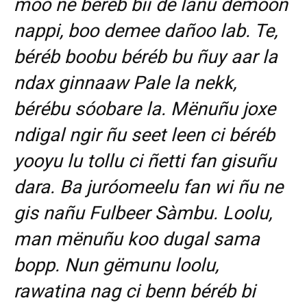
moo ne béréb bii de lañu demoon
nappi, boo demee dañoo lab. Te,
béréb boobu béréb bu ñuy aar la
ndax ginnaaw Pale la nekk,
bérébu sóobare la. Mënuñu joxe
ndigal ngir ñu seet leen ci béréb
yooyu lu tollu ci ñetti fan gisuñu
dara. Ba juróomeelu fan wi ñu ne
gis nañu Fulbeer Sàmbu. Loolu,
man mënuñu koo dugal sama
bopp. Nun gëmunu loolu,
rawatina nag ci benn béréb bi