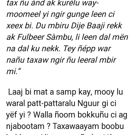
tax ñu ànd ak kurélu way-
moomeel yi ngir gunge leen ci
xeex bi. Du mbiru Dije Baaji rekk
ak Fulbeer Sàmbu, li leen dal mën
na dal ku nekk. Tey ñépp war
nañu taxaw ngir ñu leeral mbir
mi.”
Laaj bi mat a samp kay, mooy lu
waral patt-pattaralu Nguur gi ci
yëf yi ? Walla ñoom bokkuñu ci ag
njabootam ? Taxawaayam boobu