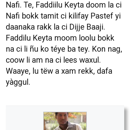
Nafi. Te, Faddiilu Keyta doom la ci
Nafi bokk tamit ci kilifay Pastef yi
daanaka rakk la ci Dijje Baaji.
Faddilu Keyta moom loolu bokk
na ci li ñu ko téye ba tey. Kon nag,
coow li am na ci lees waxul.
Waaye, lu tëw a xam rekk, dafa
yàggul.