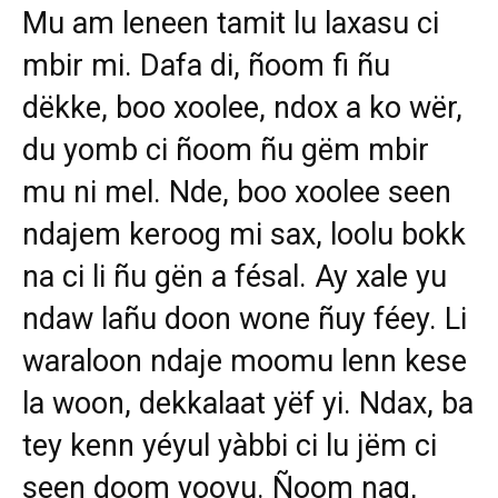
Mu am leneen tamit lu laxasu ci
mbir mi. Dafa di, ñoom fi ñu
dëkke, boo xoolee, ndox a ko wër,
du yomb ci ñoom ñu gëm mbir
mu ni mel. Nde, boo xoolee seen
ndajem keroog mi sax, loolu bokk
na ci li ñu gën a fésal. Ay xale yu
ndaw lañu doon wone ñuy féey. Li
waraloon ndaje moomu lenn kese
la woon, dekkalaat yëf yi. Ndax, ba
tey kenn yéyul yàbbi ci lu jëm ci
seen doom yooyu. Ñoom nag,