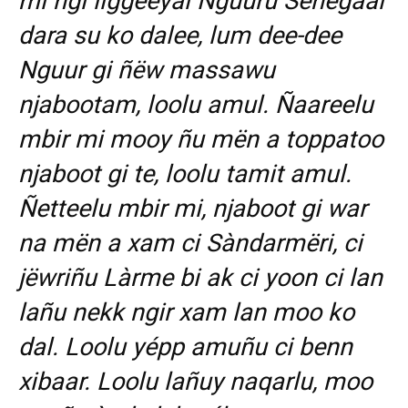
mi ngi liggéeyal Nguuru Senegaal
dara su ko dalee, lum dee-dee
Nguur gi ñëw massawu
njabootam, loolu amul. Ñaareelu
mbir mi mooy ñu mën a toppatoo
njaboot gi te, loolu tamit amul.
Ñetteelu mbir mi, njaboot gi war
na mën a xam ci Sàndarmëri, ci
jëwriñu Làrme bi ak ci yoon ci lan
lañu nekk ngir xam lan moo ko
dal. Loolu yépp amuñu ci benn
xibaar. Loolu lañuy naqarlu, moo