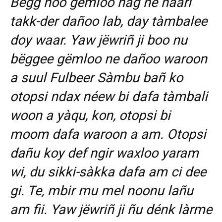
Bëgg noo gëmloo nag ne ñaari
takk-der dañoo lab, day tàmbalee
doy waar. Yaw jëwriñ ji boo nu
bëggee gëmloo ne dañoo waroon
a suul Fulbeer Sàmbu bañ ko
otopsi ndax néew bi dafa tàmbali
woon a yàqu, kon, otopsi bi
moom dafa waroon a am. Otopsi
dañu koy def ngir waxloo yaram
wi, du sikki-sàkka dafa am ci dee
gi. Te, mbir mu mel noonu lañu
am fii. Yaw jëwriñ ji ñu dénk làrme