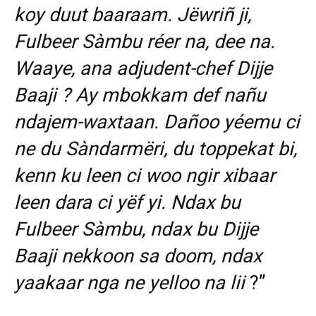
koy duut baaraam. Jëwriñ ji,
Fulbeer Sàmbu réer na, dee na.
Waaye, ana adjudent-chef Dijje
Baaji ? Ay mbokkam def nañu
ndajem-waxtaan. Dañoo yéemu ci
ne du Sàndarmëri, du toppekat bi,
kenn ku leen ci woo ngir xibaar
leen dara ci yëf yi. Ndax bu
Fulbeer Sàmbu, ndax bu Dijje
Baaji nekkoon sa doom, ndax
yaakaar nga ne yelloo na lii
?”