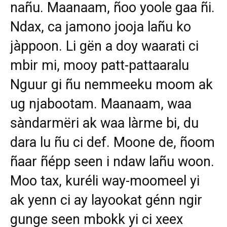
nañu. Maanaam, ñoo yoole gaa ñi.
Ndax, ca jamono jooja lañu ko
jàppoon. Li gën a doy waarati ci
mbir mi, mooy patt-pattaaralu
Nguur gi ñu nemmeeku moom ak
ug njabootam. Maanaam, waa
sàndarmëri ak waa làrme bi, du
dara lu ñu ci def. Moone de, ñoom
ñaar ñépp seen i ndaw lañu woon.
Moo tax, kuréli way-moomeel yi
ak yenn ci ay layookat génn ngir
gunge seen mbokk yi ci xeex