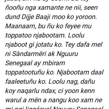
ñooñu nga xamante ne nii, seen
dund Dijje Baaji moo ko yoroon.
Maanaam, bu ñu ko feyee mu
toppatoo njabootam. Loolu
njaboot gi jotatu ko. Tey dafa mel
ni Sàndarmëri ak Nguuru
Senegaal ay mbiram
toppatootuñu ko. Njabootam daal
faaleetuñu ko. Loolu nag, dañu
koy naqarlu ndax, ci yoon kenn
warul a mën a nangu koo xam ne