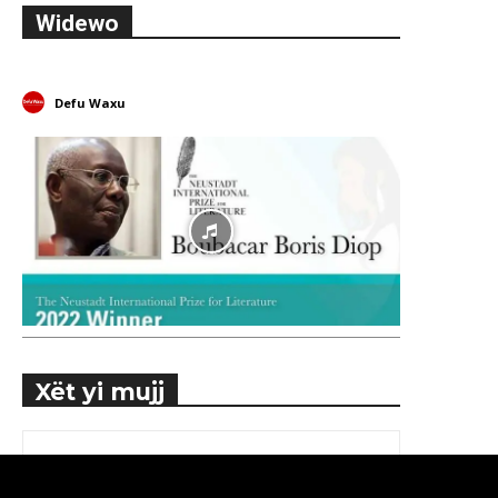
Widewo
Defu Waxu
Xët yi mujj