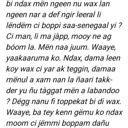
bi ndax mën ngeen nu wax lan
ngeen nar a def ngir leeral li
lëndëm ci boppi saa-senegaal yi ?
Ci man, li ma jàpp, mooy ne ag
bóom la. Mën naa juum. Waaye,
yaakaaruma ko. Ndax, dama leen
koy wax ci yar ak teggin, damaa
mënul a xam nan la ñaari takk-
der yu ñu tàggat mën a labandoo
? Dégg nanu fi toppekat bi di wax.
Waaye, ba tey kenn gëmu ko ndax
moom ci jëmmi boppam dañu