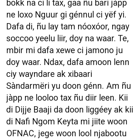
bokk na ci li tax, gaa ñu bari jàpp
ne loxo Nguur gi génnul ci yëf yi.
Dafa di, ñu lay tam nóoxóor, ngay
soccoo yeelu liir, doy na waar. Te,
mbir mi dafa xewe ci jamono ju
doy waar. Ndax, dafa amoon lenn
ciy wayndare ak xibaari
Sàndarmëri yu doon génn. Am ñu
jàpp ne looloo tax ñu diir leen. Kii
di Dijje Baaji da doon liggéey ak kii
di Nafi Ngom Keyta mi jiite woon
OFNAC, jege woon lool njabootu