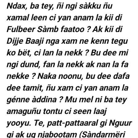
Ndax, ba tey, ñi ngi sàkku ñu
xamal leen ci yan anam la kii di
Fulbeer Sàmb faatoo ? Ak kii di
Dijje Baaji nga xam ne kenn tegu
ko bët, ci lan la nekk ? Bu dee mi
ngi dund, fan la nekk ak nan la fa
nekke ? Naka noonu, bu dee dafa
dee tamit, ñu xam ci yan anam la
génne àddina ? Mu mel ni ba tey
amaguñu tontu ci seen laaj
yooyu. Te, patt-pattaaral gi Nguur
gi ak ug njabootam (Sàndarmëri