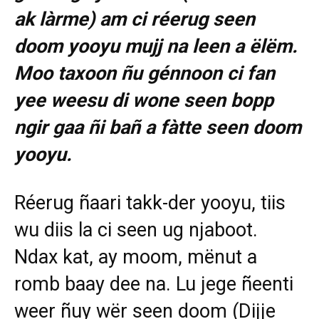
ak làrme) am ci réerug seen
doom yooyu mujj na leen a ëlëm.
Moo taxoon ñu génnoon ci fan
yee weesu di wone seen bopp
ngir gaa ñi bañ a fàtte seen doom
yooyu.
Réerug ñaari takk-der yooyu, tiis
wu diis la ci seen ug njaboot.
Ndax kat, ay moom, mënut a
romb baay dee na. Lu jege ñeenti
weer ñuy wër seen doom (Dijje