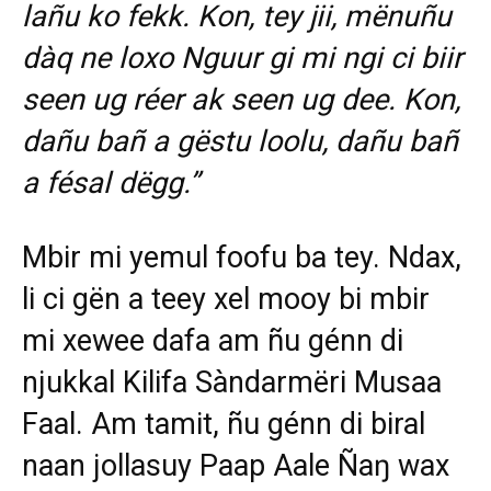
lañu ko fekk. Kon, tey jii, mënuñu
dàq ne loxo Nguur gi mi ngi ci biir
seen ug réer ak seen ug dee. Kon,
dañu bañ a gëstu loolu, dañu bañ
a fésal dëgg.”
Mbir mi yemul foofu ba tey. Ndax,
li ci gën a teey xel mooy bi mbir
mi xewee dafa am ñu génn di
njukkal Kilifa Sàndarmëri Musaa
Faal. Am tamit, ñu génn di biral
naan jollasuy Paap Aale Ñaŋ wax