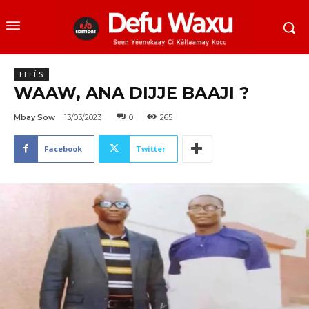
LI FËS
WAAW, ANA DIJJE BAAJI ?
Mbay Sow
13/03/2023
0
265
Facebook
Twitter