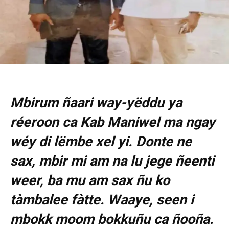
Mbirum ñaari way-yëddu ya
réeroon ca Kab Maniwel ma ngay
wéy di lëmbe xel yi. Donte ne
sax, mbir mi am na lu jege ñeenti
weer, ba mu am sax ñu ko
tàmbalee fàtte. Waaye, seen i
mbokk moom bokkuñu ca ñooña.