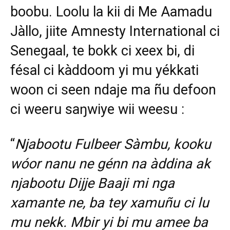
boobu. Loolu la kii di Me Aamadu
Jàllo, jiite Amnesty International ci
Senegaal, te bokk ci xeex bi, di
fésal ci kàddoom yi mu yékkati
woon ci seen ndaje ma ñu defoon
ci weeru saŋwiye wii weesu :
“
Njabootu Fulbeer Sàmbu, kooku
wóor nanu ne génn na àddina ak
njabootu Dijje Baaji mi nga
xamante ne, ba tey xamuñu ci lu
mu nekk. Mbir yi bi mu amee ba