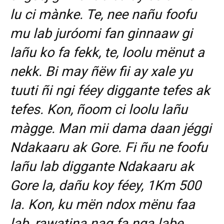
lu ci mànke. Te, nee nañu foofu
mu lab juróomi fan ginnaaw gi
lañu ko fa fekk, te, loolu mënut a
nekk. Bi may ñëw fii ay xale yu
tuuti ñi ngi féey diggante tefes ak
tefes. Kon, ñoom ci loolu lañu
màgge. Man mii dama daan jéggi
Ndakaaru ak Gore. Fi ñu ne foofu
lañu lab diggante Ndakaaru ak
Gore la, dañu koy féey, 1Km 500
la. Kon, ku mën ndox mënu faa
lab, rawatina nag fa nga labe