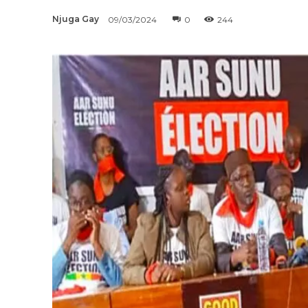
Njuga Gay
09/03/2024
0
244