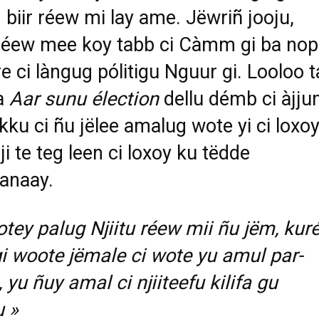
 biir réew mi lay ame. Jëwriñ jooju,
 réew mee koy tabb ci Càmm gi ba nop
e ci làngug pólitigu Nguur gi. Looloo t
a
Aar sunu élection
dellu démb ci àjj
sàkku ci ñu jëlee amalug wote yi ci loxo
ji te teg leen ci loxoy ku tëdde
anaay.
otey palug Njiitu réew mii ñu jëm, kuré
i woote jëmale ci wote yu amul par-
 yu ñuy amal ci njiiteefu kilifa gu
 »