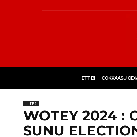
ËTT BI
COKKAASU ODI
LI FËS
WOTEY 2024 :
SUNU ELECTIO