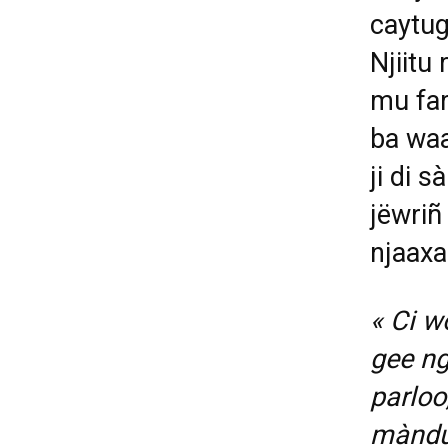
caytug
Njiitu
mu far
ba wa
ji di 
jëwriñ 
njaaxa
« Ci w
gee ng
parloo,
màndu