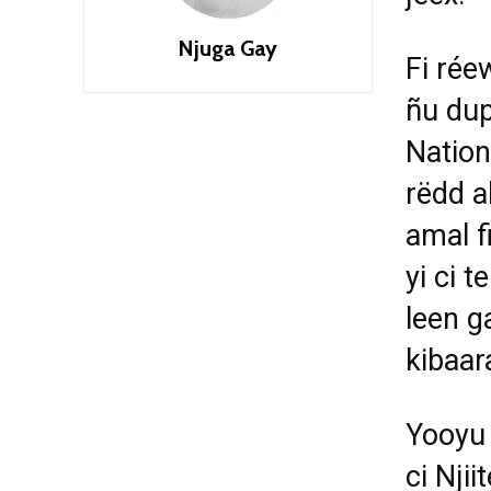
Njuga Gay
Fi ré
ñu du
Natio
rëdd a
amal f
yi ci t
leen g
kibaar
Yooyu 
ci Nji