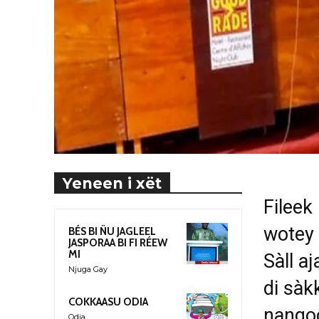
Yeneen i xët
Fileek
wotey 
BÉS BI ÑU JAGLEEL
JASPORAA BI FI RÉEW
MI
Sàll a
Njuga Gay
di sàk
COKKAASU ODIA
nangoo
Odia