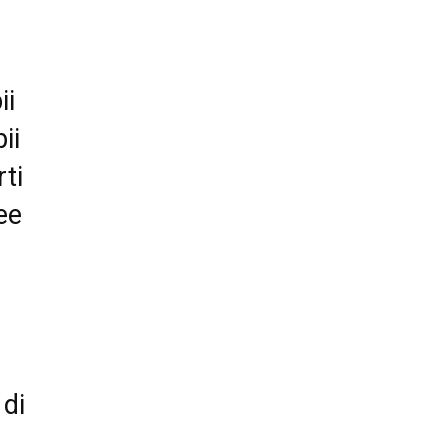
ii
ii
ti
ee
di