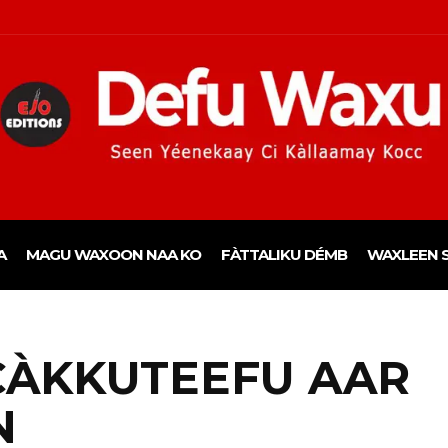
A
MAGU WAXOON NAA KO
FÀTTALIKU DÉMB
WAXLEEN S
 CÀKKUTEEFU AAR
N