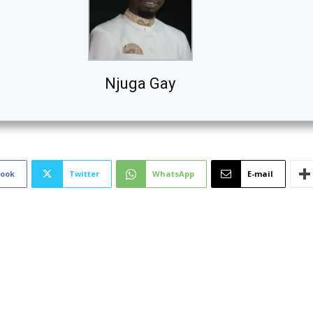
Njuga Gay
book
Twitter
WhatsApp
E-mail