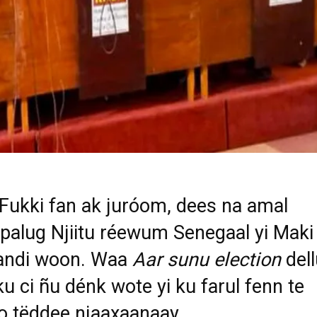
 Fukki fan ak juróom, dees na amal
palug Njiitu réewum Senegaal yi Maki
jandi woon. Waa
Aar sunu election
dell
ku ci ñu dénk wote yi ku farul fenn te
 tëddee njaaxaanaay.