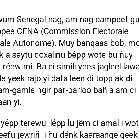
ewum Senegal nag, am nag campeef g
ppee CENA (Commission Electorale
nale Autonome). Muy banqaas bob, m
k a saytu doxalinu bépp wote bu ñuy
i réew mi. Ba ci simili yees jagleel law
ele yeek rajo yi dafa leen di topp ak di
am-gamle ngir par-parloo bañ a am ci
aan yi.
yépp terewul lépp lu jëm ci amal i wot
iteefu jëwriñ ji ñu dénk kaaraange geek