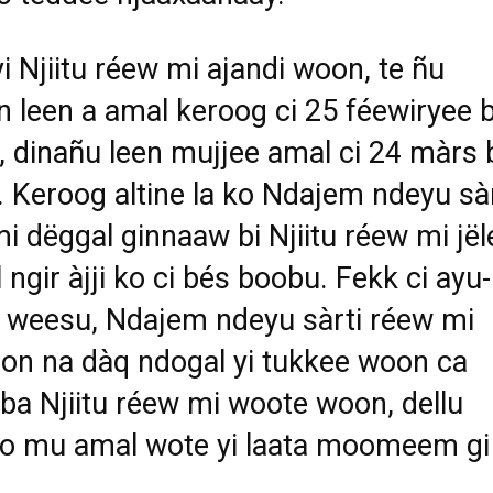
i Njiitu réew mi ajandi woon, te ñu
 leen a amal keroog ci 25 féewiryee b
 dinañu leen mujjee amal ci 24 màrs b
. Keroog altine la ko Ndajem ndeyu sàr
i dëggal ginnaaw bi Njiitu réew mi jël
 ngir àjji ko ci bés boobu. Fekk ci ayu-
i weesu, Ndajem ndeyu sàrti réew mi
on na dàq ndogal yi tukkee woon ca
 ba Njiitu réew mi woote woon, dellu
ko mu amal wote yi laata moomeem gi 