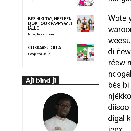
Wote y
BÉS NIKI TAY, NEELEEN
DOKTOOR PÀPPA AALI
waroon
JÀLLO
Ndey Koddu Faal
weesu,
COKKAASU ODIA
di ñëw
Paap Aali Jàllo
réew m
ndogal
Aji bind ji
bés bi
njëkko
diisoo
digal 
jeex.