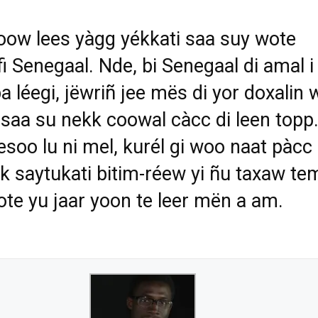
ow lees yàgg yékkati saa suy wote
i Senegaal. Nde, bi Senegaal di amal i
a léegi, jëwriñ jee mës di yor doxalin 
 saa su nekk coowal càcc di leen topp
soo lu ni mel, kurél gi woo naat pàcc
k saytukati bitim-réew yi ñu taxaw t
ote yu jaar yoon te leer mën a am.