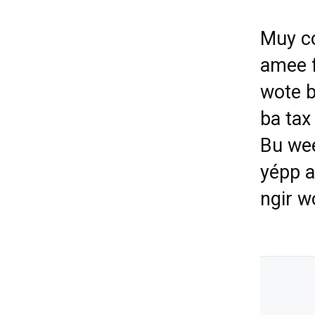
Muy co
amee f
wote b
ba tax
Bu wee
yépp a
ngir w