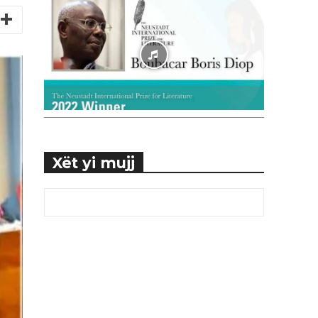
Xët yi mujj